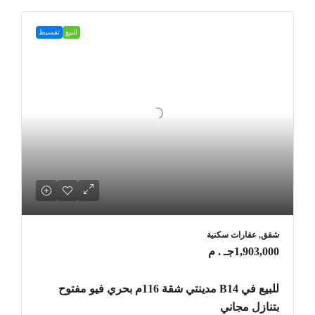
للبيع
تقسيط
شقق, عقارات سكنية
1,903,000جـ . م
للبيع في B14 مدينتي شقة 116م بحري فيو مفتوح
بتنازل مجاني