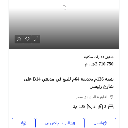
شقق, عقارات سكنية
2,710,750جـ . م
شقة 136م بحديقة 64م للبيع في مدينتي B14 على
شارع رئيسي
القاهرة الجديدة, مصر
3
2
136
م2
اتصل
البريد الإلكتروني