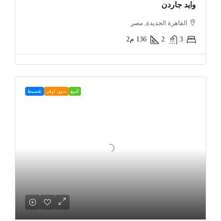
وايد جاردن
القاهرة الجديدة, مصر
3
2
136
م2
للبيع
بدون اوفر
تقسيط