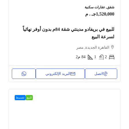
شقق, عقارات سكنية
1,520,000جـ . م
للبيع في بريفادو مدينتي شقة 84م بدون أوفر نهائياً
لسرعة البيع
القاهرة الجديدة, مصر
2
1
84
م2
اتصل
البريد الإلكتروني
للبيع
تقسيط