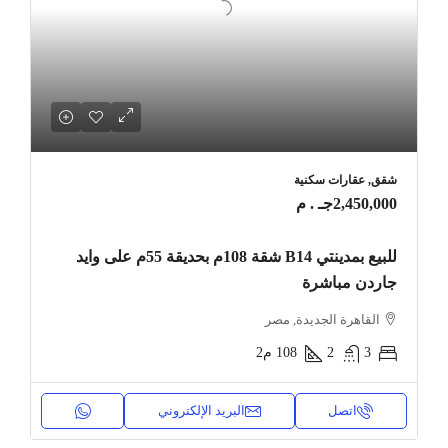
شقق, عقارات سكنية
2,450,000جـ . م
للبيع بمدينتي B14 شقة 108م بحديقة 55م على وايد
جاردن مباشرة
القاهرة الجديدة, مصر
3
2
108
م2
اتصل
البريد الإلكتروني