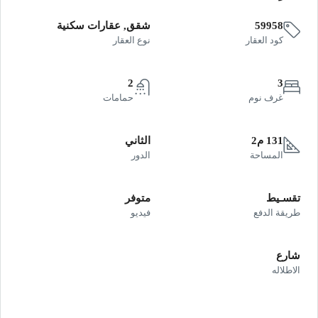
59958
شقق, عقارات سكنية
كود العقار
نوع العقار
2
3
غرف نوم
حمامات
131 م2
الثاني
المساحة
الدور
تقسـيط
متوفر
طريقة الدفع
فيديو
شارع
الاطلاله