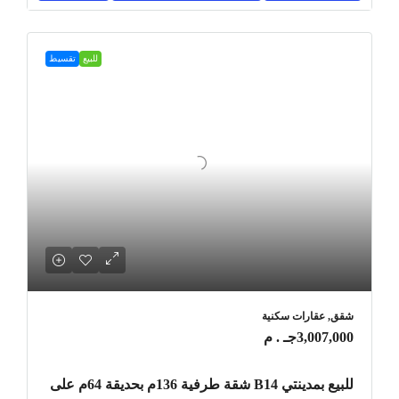
للبيع
تقسيط
شقق, عقارات سكنية
3,007,000جـ . م
للبيع بمدينتي B14 شقة طرفية 136م بحديقة 64م على