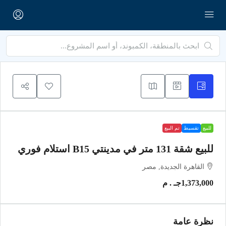
للبيع
تقسيط
تم البيع
للبيع شقة 131 متر في مدينتي B15 استلام فوري
القاهرة الجديدة, مصر
1,373,000جـ . م
نظرة عامة