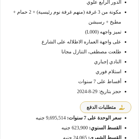
الدور الرابع علوي
مكونة من 3 غرفة (منهم غرفة نوم رئيسية) + 2 حمام +
مطبخ + رسبشن
تميز واجهه (L000)
على واجهة العماره الاطلاله على الشارع
طلعت مصطفى، التنازل مجانا
النادي إجباري
استلام فوري
أقساط على 7 سنوات
حجز بتاريخ: 29-8-2024
متطلبات الدفع
سعر الوحدة على 7 سنوات:
9,695,514 جنيه
القسط السنوي:
623,900 جنيه
القسط الشهري:
24,065 جنيه