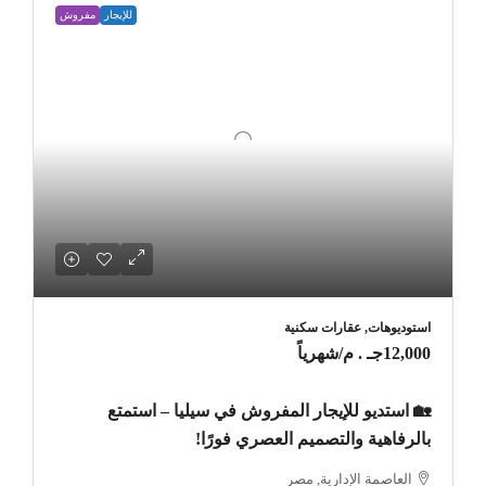
للإيجار
مفروش
استوديوهات, عقارات سكنية
12,000جـ . م
/شهرياً
🏡 استديو للإيجار المفروش في سيليا – استمتع
بالرفاهية والتصميم العصري فورًا!
العاصمة الإدارية, مصر