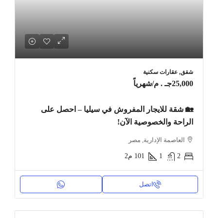
شقق, عقارات سكنية
25,000جـ . م
/شهرياً
🏡 شقة للايجار المفروش في سيليا – احصل على
الراحة والخصوصية الآن!
العاصمة الإدارية, مصر
2
1
101
م2
اتصل