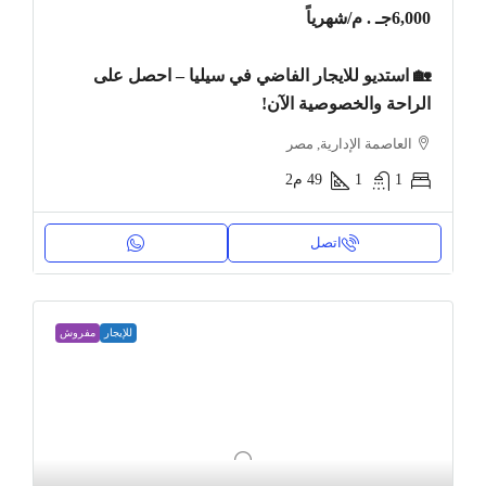
6,000جـ . م
/شهرياً
🏡 استديو للايجار الفاضي في سيليا – احصل على
الراحة والخصوصية الآن!
العاصمة الإدارية, مصر
1
1
49
م2
اتصل
للإيجار
مفروش