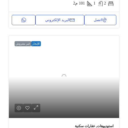
2
1
101
م2
اتصل
البريد الإلكتروني
للإيجار
غير مفروش
استوديوهات, عقارات سكنية