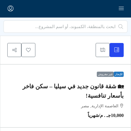
للإيجار
غير مفروش
🏡 شقة قانون جديد في سيليا – سكن فاخر
بأسعار تنافسية!
العاصمة الإدارية, مصر
10,000جـ . م
/شهرياً