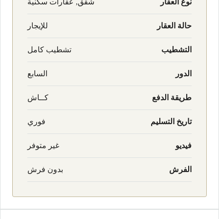
نوع العقار
شقق, عقارات سكنية
حالة العقار
للإيجار
التشطيب
تشطيب كامل
الدور
السابع
طريقة الدفع
كــاش
تاريخ التسليم
فوري
فيديو
غير متوفر
الفرش
بدون فرش