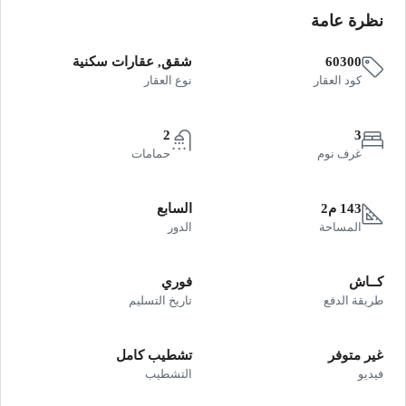
نظرة عامة
60300
شقق, عقارات سكنية
كود العقار
نوع العقار
2
3
غرف نوم
حمامات
143 م2
السابع
المساحة
الدور
كــاش
فوري
طريقة الدفع
تاريخ التسليم
غير متوفر
تشطيب كامل
فيديو
التشطيب