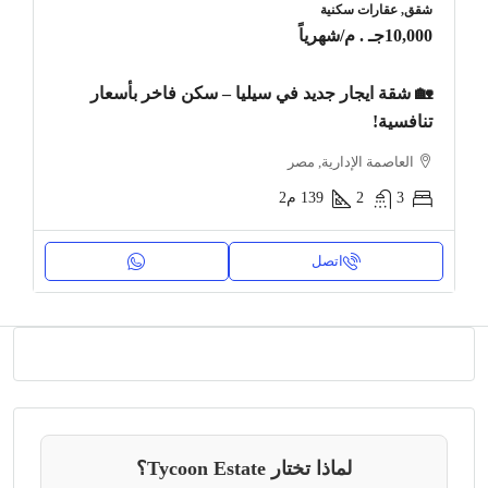
شقق, عقارات سكنية
10,000جـ . م
/شهرياً
🏡 شقة ايجار جديد في سيليا – سكن فاخر بأسعار
تنافسية!
العاصمة الإدارية, مصر
3
2
139
م2
اتصل
لماذا تختار Tycoon Estate؟