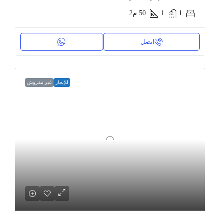
1
1
50
م2
اتصل
للإيجار
غير مفروش