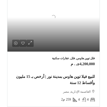
فلل توين هاوس, فلل, عقارات سكنية
4,200,000جـ . م
للبيع فيلا توين هاوس بمدينة نور | أرخص بـ 15 مليون
وأقساط 12 سنة
العاصمة الإدارية, مصر
4
4
259
م2