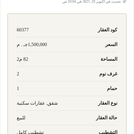
تحديث في أكتوبر 18, 2025 في 10:04 ص
كود العقار
60377
السعر
1,500,000جـ . م
المساحة
82 م2
غرف نوم
2
حمام
1
نوع العقار
شقق, عقارات سكنية
حالة العقار
للبيع
التشطيب
تشطيب كامل