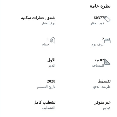
نظرة عامة
60377
شقق, عقارات سكنية
كود العقار
نوع العقار
1
2
غرف نوم
حمام
82 م2
الاول
المساحة
الدور
تقسـيط
2028
طريقة الدفع
تاريخ التسليم
غير متوفر
تشطيب كامل
فيديو
التشطيب