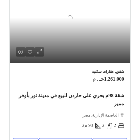
شقق, عقارات سكنية
1,261,000جـ . م
شقة 98م بحري على جاردن للبيع في مدينة نور بأوفر
مميز
العاصمة الإدارية, مصر
2
2
98
م2