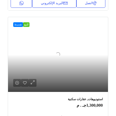
اتصل
البريد الإلكتروني
للبيع
تقسيط
استوديوهات, عقارات سكنية
1,300,000جـ . م