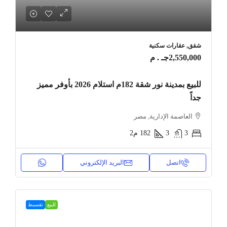
شقق, عقارات سكنية
2,550,000جـ . م
للبيع بمدينة نور شقة 182م استلام 2026 بأوفر مميز
جداً
العاصمة الإدارية, مصر
3
3
182
م2
اتصل
البريد الإلكتروني
للبيع
تقسيط