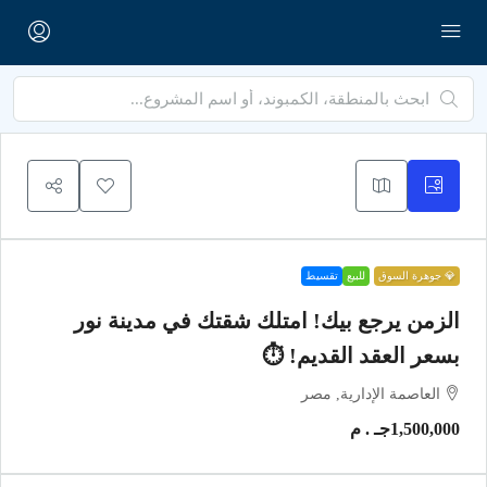
💎 جوهرة السوق
للبيع
تقسيط
الزمن يرجع بيك! امتلك شقتك في مدينة نور
بسعر العقد القديم! ⏱️
العاصمة الإدارية, مصر
1,500,000جـ . م