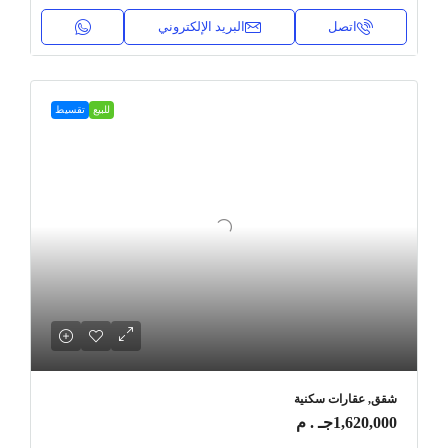
اتصل
البريد الإلكتروني
للبيع
تقسيط
شقق, عقارات سكنية
1,620,000جـ . م