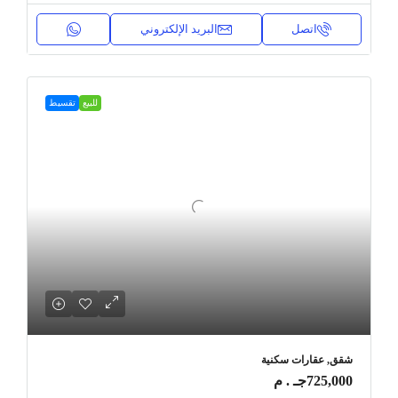
اتصل
البريد الإلكتروني
للبيع
تقسيط
شقق, عقارات سكنية
725,000جـ . م