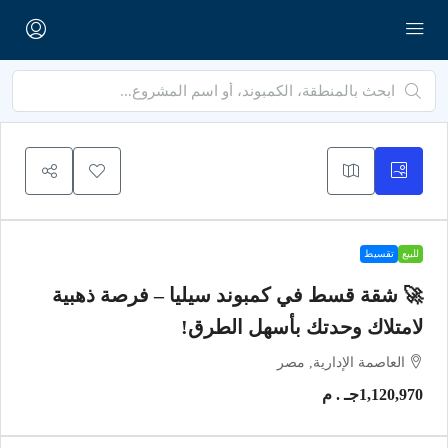
للبيع
تقسيط
🚀 شقة قسط في كمبوند سيليا – فرصة ذهبية
لامتلاك وحدتك بأسهل الطرق!
العاصمة الإدارية, مصر
1,120,970جـ . م