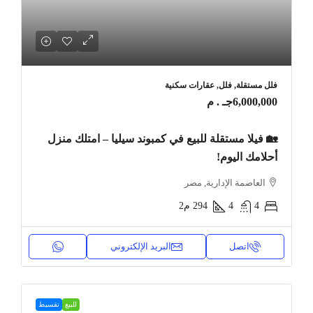
فلل مستقلة, فلل, عقارات سكنية
6,000,000جـ . م
🏡 فيلا مستقلة للبيع في كمبوند سيليا – امتلك منزل
أحلامك اليوم!
العاصمة الإدارية, مصر
4
4
294
م2
اتصل
البريد الإلكتروني
للبيع
تقسيط