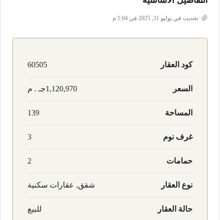
التفاصيل الأساسية
تحديث في يوليو 31, 2025 في 1:04 م
كود العقار
60505
السعر
1,120,970جـ . م
المساحة
139
غرف نوم
3
حمامات
2
نوع العقار
شقق, عقارات سكنية
حالة العقار
للبيع