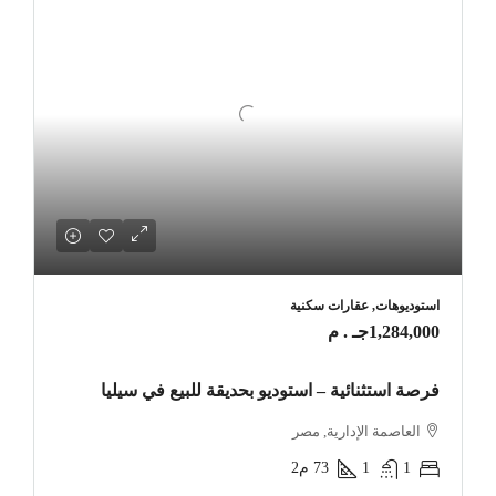
استوديوهات, عقارات سكنية
1,284,000جـ . م
فرصة استثنائية – استوديو بحديقة للبيع في سيليا
العاصمة الإدارية, مصر
1
1
73
م2