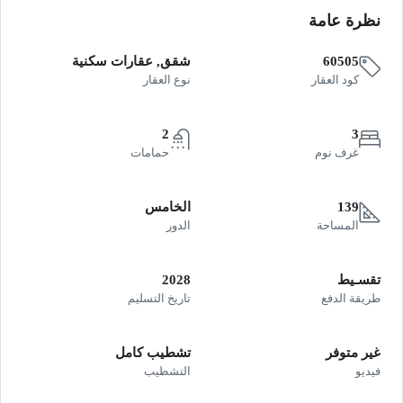
نظرة عامة
60505
شقق, عقارات سكنية
كود العقار
نوع العقار
2
3
غرف نوم
حمامات
139
الخامس
المساحة
الدور
تقسـيط
2028
طريقة الدفع
تاريخ التسليم
غير متوفر
تشطيب كامل
فيديو
التشطيب