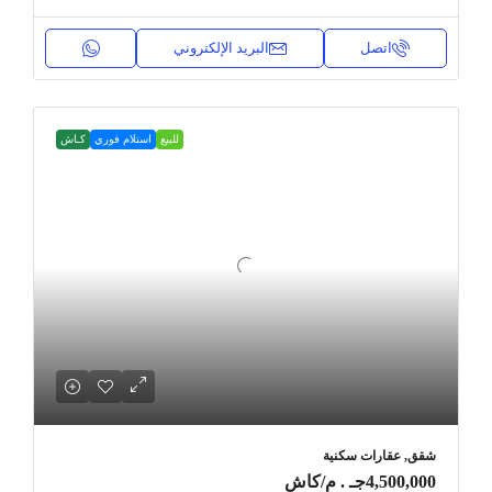
اتصل
البريد الإلكتروني
للبيع
استلام فوري
كـاش
شقق, عقارات سكنية
4,500,000جـ . م
/كاش