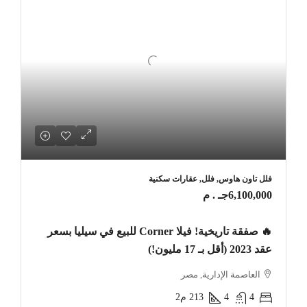
فلل تاون هاوس, فلل, عقارات سكنية
6,100,000جـ . م
🔥 صفقة تاريخية! فيلا Corner للبيع في سيليا بسعر
عقد 2023 (أقل بـ 17 مليون!)
العاصمة الإدارية, مصر
4
4
213
م2