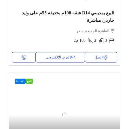
للبيع بمدينتي B14 شقة 108م بحديقة 55م على وايد
جاردن مباشرة
القاهرة الجديدة, مصر
3
2
108
م2
اتصل
البريد الإلكتروني
للبيع
تقسيط