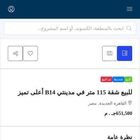
للبيع
تقسيط
تم البيع
للبيع شقة 115 متر في مدينتي B14 أعلى تميز
القاهرة الجديدة, مصر
651,500جـ . م
نظرة عامة