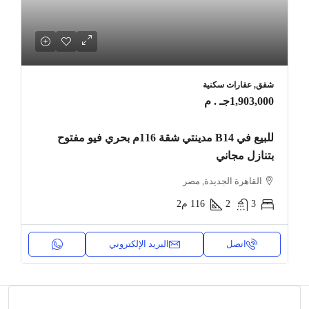
شقق, عقارات سكنية
1,903,000جـ . م
للبيع في B14 مدينتي شقة 116م بحري فيو مفتوح
بتنازل مجاني
القاهرة الجديدة, مصر
3
2
116
م2
اتصل
البريد الإلكتروني