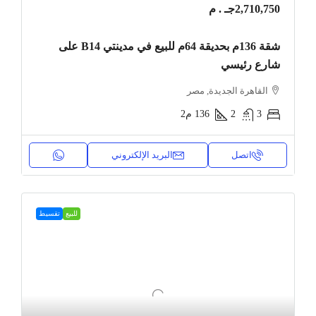
2,710,750جـ . م
شقة 136م بحديقة 64م للبيع في مدينتي B14 على
شارع رئيسي
القاهرة الجديدة, مصر
3
2
136
م2
اتصل
البريد الإلكتروني
للبيع
تقسيط