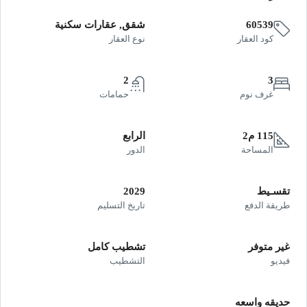
60539
شقق, عقارات سكنية
كود العقار
نوع العقار
2
3
غرف نوم
حمامات
115 م2
الرابع
المساحة
الدور
تقسـيط
2029
طريقة الدفع
تاريخ التسليم
غير متوفر
تشطيب كامل
فيديو
التشطيب
حديقه واسعه