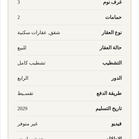
غرف نوم
3
حمامات
2
نوع العقار
شقق, عقارات سكنية
حالة العقار
للبيع
التشطيب
تشطيب كامل
الدور
الرابع
طريقة الدفع
تقسـيط
تاريخ التسليم
2029
فيديو
غير متوفر
الاطلاله
حديقه واسعه