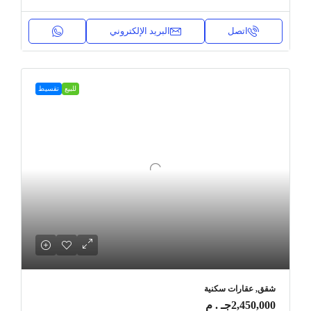
اتصل
البريد الإلكتروني
للبيع
تقسيط
شقق, عقارات سكنية
2,450,000جـ . م