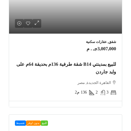
شقق, عقارات سكنية
3,007,000جـ . م
للبيع بمدينتي B14 شقة طرفية 136م بحديقة 64م على
وايد جاردن
القاهرة الجديدة, مصر
3
2
136
م2
للبيع
بدون اوفر
تقسيط