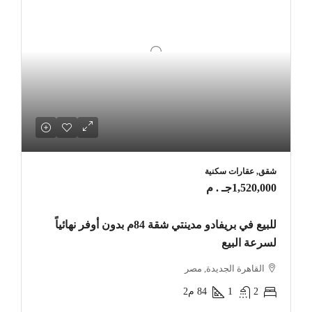
شقق, عقارات سكنية
1,520,000جـ . م
للبيع في بريفادو مدينتي شقة 84م بدون أوفر نهائياً
لسرعة البيع
القاهرة الجديدة, مصر
2
1
84
م2