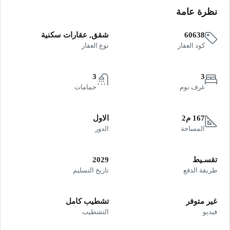
نظرة عامة
60638
شقق, عقارات سكنية
كود العقار
نوع العقار
3
3
غرف نوم
حمامات
167 م2
الاول
المساحة
الدور
تقسـيط
2029
طريقة الدفع
تاريخ التسليم
غير متوفر
تشطيب كامل
فيديو
التشطيب