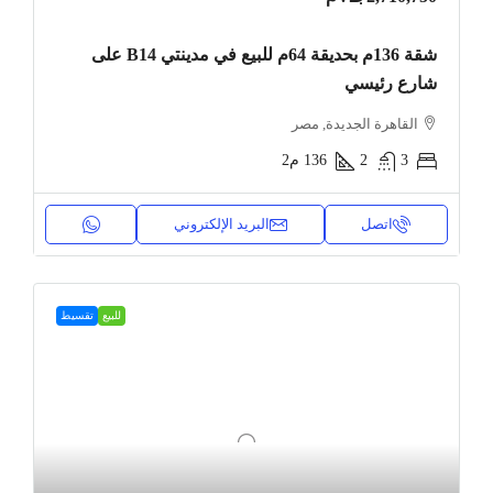
شقة 136م بحديقة 64م للبيع في مدينتي B14 على
شارع رئيسي
القاهرة الجديدة, مصر
3
2
136
م2
اتصل
البريد الإلكتروني
للبيع
تقسيط