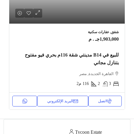
شقق, عقارات سكنية
1,903,000جـ . م
للبيع في B14 مدينتي شقة 116م بحري فيو مفتوح
بتنازل مجاني
القاهرة الجديدة, مصر
3
2
116
م2
اتصل
البريد الإلكتروني
Tycoon Estate