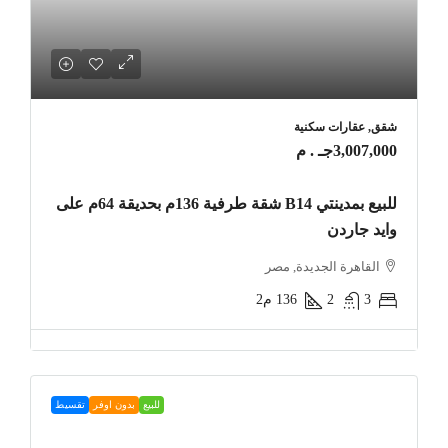
شقق, عقارات سكنية
3,007,000جـ . م
للبيع بمدينتي B14 شقة طرفية 136م بحديقة 64م على
وايد جاردن
القاهرة الجديدة, مصر
3
2
136
م2
للبيع
بدون اوفر
تقسيط