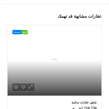
عقارات مشابهة قد تهمك
للبيع
تقسيط
شقق, عقارات سكنية
2,710,750جـ . م