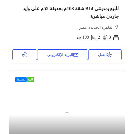
للبيع بمدينتي B14 شقة 108م بحديقة 55م على وايد
جاردن مباشرة
القاهرة الجديدة, مصر
3
2
108
م2
اتصل
البريد الإلكتروني
للبيع
تقسيط