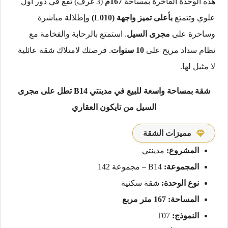
هذه الوحدة الفاخرة بمساحة
167م
(3 غرف) تقع في دور أول
علوي وتتمتع
بأعلى تميز واجهة (L010)
وإطلالة مباشرة
وساحرة على
مجرى السيل
. استمتع بالرحابة والفخامة مع
نظام سداد مريح على
10 سنوات
. فرصتك لامتلاك شقة عائلية
لا مثيل لها.
شقة بمساحة واسعة للبيع في مدينتي B14 تطل على مجرى
السيل من تايكون العقاري
مميزات الشقة
المشروع:
مدينتي
المجموعة:
B14 – مجموعة 142
نوع الوحدة:
شقة سكنية
المساحة:
167 متر مربع
النموذج:
T07