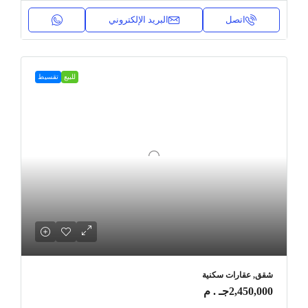
اتصل
البريد الإلكتروني
للبيع
تقسيط
شقق, عقارات سكنية
2,450,000جـ . م