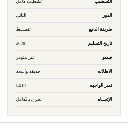
التشطيب
تشطيب كامل
الدور
الثاني
طريقة الدفع
تقسـيط
تاريخ التسليم
2028
فيديو
غير متوفر
الاطلاله
حديقه واسعه
تميز الواجهه
L010
الإتجــاه
بحري بالكامل