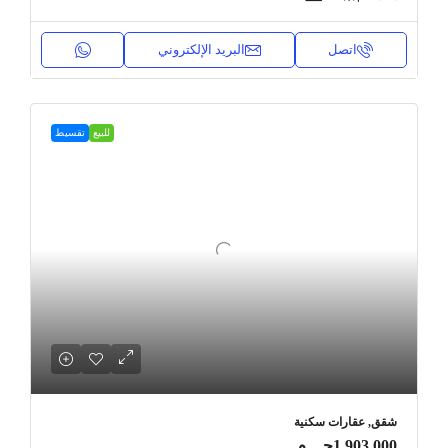
اتصل
البريد الإلكتروني
للبيع
تقسيط
شقق, عقارات سكنية
1,903,000جـ . م