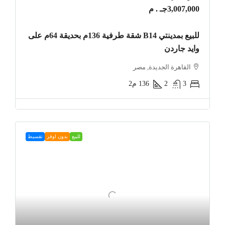
3,007,000جـ . م
للبيع بمدينتي B14 شقة طرفية 136م بحديقة 64م على
وايد جاردن
القاهرة الجديدة, مصر
3
2
136
م2
للبيع
بدون اوفر
تقسيط