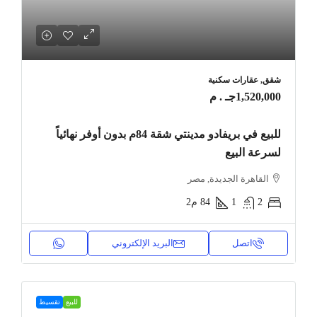
شقق, عقارات سكنية
1,520,000جـ . م
للبيع في بريفادو مدينتي شقة 84م بدون أوفر نهائياً
لسرعة البيع
القاهرة الجديدة, مصر
2
1
84
م2
اتصل
البريد الإلكتروني
للبيع
تقسيط