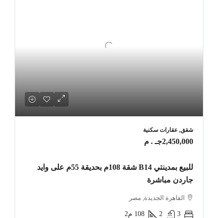
شقق, عقارات سكنية
2,450,000جـ . م
للبيع بمدينتي B14 شقة 108م بحديقة 55م على وايد
جاردن مباشرة
القاهرة الجديدة, مصر
3
2
108
م2