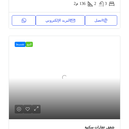
3
2
136
م2
اتصل
البريد الإلكتروني
للبيع
تقسيط
شقق, عقارات سكنية