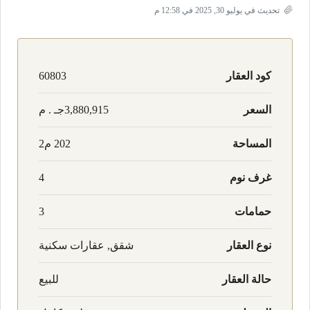
تحديث في يوليو 30, 2025 في 12:58 م
كود العقار
60803
السعر
3,880,915جـ . م
المساحة
202 م2
غرف نوم
4
حمامات
3
نوع العقار
شقق, عقارات سكنية
حالة العقار
للبيع