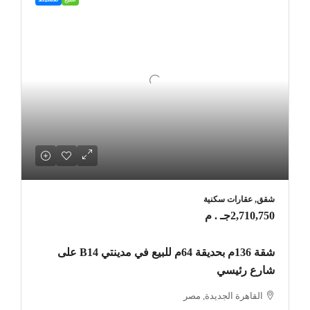
شقق, عقارات سكنية
2,710,750جـ . م
شقة 136م بحديقة 64م للبيع في مدينتي B14 على
شارع رئيسي
القاهرة الجديدة, مصر