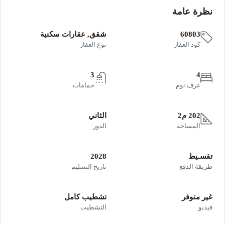
نظرة عامة
60803
شقق, عقارات سكنية
كود العقار
نوع العقار
3
4
غرف نوم
حمامات
202 م2
الثاني
المساحة
الدور
تقسـيط
2028
طريقة الدفع
تاريخ التسليم
غير متوفر
تشطيب كامل
فيديو
التشطيب