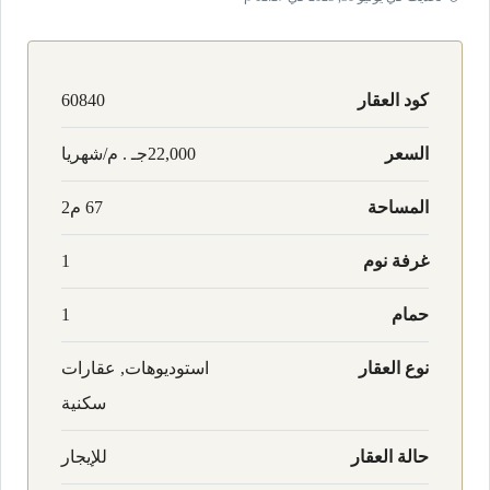
كود العقار
60840
السعر
22,000جـ . م/شهريا
المساحة
67 م2
غرفة نوم
1
حمام
1
نوع العقار
استوديوهات, عقارات
سكنية
حالة العقار
للإيجار