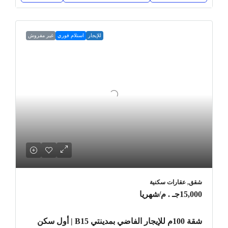
للإيجار
استلام فوري
غير مفروش
شقق, عقارات سكنية
15,000جـ . م
/شهريا
شقة 100م للإيجار الفاضي بمدينتي B15 | أول سكن