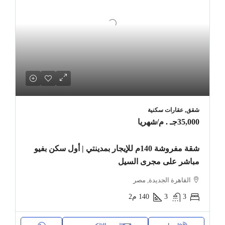
شقق, عقارات سكنية
35,000جـ . م
/شهريا
شقة مفروشة 140م للإيجار بمدينتي | أول سكن بفيو
مباشر على مجرى السيل
القاهرة الجديدة, مصر
3
3
140
م2