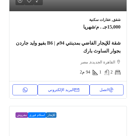
شقق, عقارات سكنية
15,000جـ . م
/شهريا
شقة للإيجار الفاضي بمدينتي 94م | B6 بفيو وايد جاردن
بجوار الساوث بارك
القاهرة الجديدة, مصر
2
1
94
م2
اتصل
البريد الإلكتروني
للإيجار
استلام فوري
مفروش