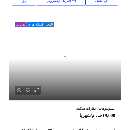
اتصل
البريد الإلكتروني
للإيجار
استلام فوري
مفروش
استوديوهات, عقارات سكنية
19,000جـ . م
/شهريا