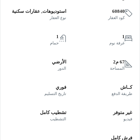
60840
استوديوهات, عقارات سكنية
كود العقار
نوع العقار
1
1
غرفة نوم
حمام
67 م2
الأرضي
المساحة
الدور
كــاش
فوري
طريقة الدفع
تاريخ التسليم
غير متوفر
تشطيب كامل
فيديو
التشطيب
فرش كامل