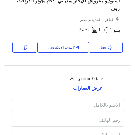
استوديو مفروش للإيجار بمدينتي | 67م بجوار الكرافت
زون
القاهرة الجديدة, مصر
1
1
67
م2
اتصل
البريد الإلكتروني
Tycoon Estate
عرض العقارات