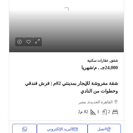
شقق, عقارات سكنية
24,000جـ . م
/شهريا
شقة مفروشة للإيجار بمدينتي 82م | فرش فندقي
وخطوات من النادي
القاهرة الجديدة, مصر
2
1
82
م2
اتصل
البريد الإلكتروني