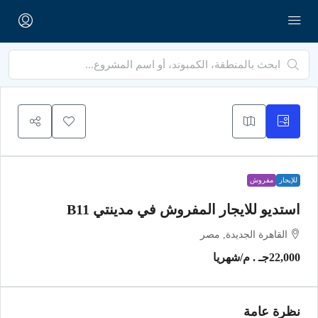
للإيجار
مفروش
استديو للايجار المفروش في مدينتي B11
القاهرة الجديدة, مصر
22,000جـ . م
/شهريا
نظرة عامة