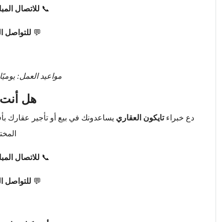
📞
للاتصال المب
💬
للتواصل ا
مواعيد العمل: يوميًا من 9 صباحًا حتى 
هل أنت 
دع خبراء
تايكون العقاري
يساعدونك في بيع أو تأجير عقارك ب
المخت
📞
للاتصال المب
💬
للتواصل ا