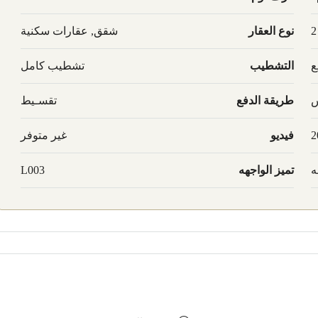
2
نوع العقار
شقق, عقارات سكنية
ع
التشطيب
تشطيب كامل
س
طريقة الدفع
تقسـيط
2
فيديو
غير متوفر
ه
تميز الواجهه
L003