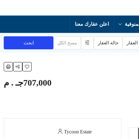
منوفية
اعلن عقارك معنا
العقار
حالة العقار
مسح الكل
ابحث
707,000جـ . م
Tycoon Estate