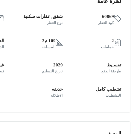
نظرة عامة
60869
شقق, عقارات سكنية
كود العقار
نوع العقار
2
109 م2
ال
حمامات
المساحة
الد
تقسـيط
2029
غير
طريقة الدفع
تاريخ التسليم
فيد
تشطيب كامل
حديقه
التشطيب
الاطلاله
الوصف