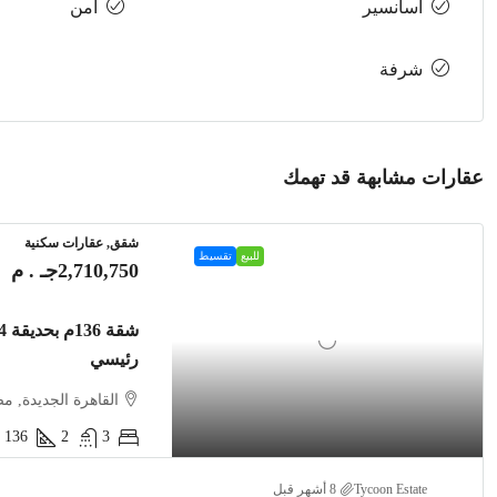
أسانسير
أمن
شرفة
عقارات مشابهة قد تهمك
شقق, عقارات سكنية
للبيع
تقسيط
2,710,750جـ . م
رئيسي
القاهرة الجديدة, م
136
2
3
Tycoon Estate