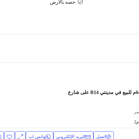
حصه بالارض
شقة 136م بحديقة 64م للبيع في مدينتي B14 على شارع
صر
م2
اتصل
البريد الإلكتروني
واتس اب