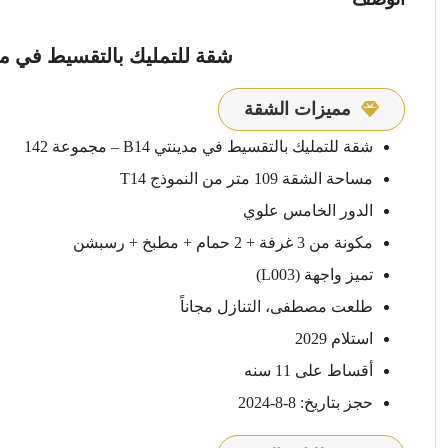
شقة للتمليك بالتقسيط في مدينتي B14 مع تايكون ا
مميزات الشقة
شقة للتمليك بالتقسيط في مدينتي B14 – مجموعة 142
مساحة الشقة 109 متر من النموذج T14
الدور الخامس علوي
مكونة من 3 غرفة + 2 حمام + مطبخ + رسبشن
تميز واجهة (L003)
طلعت مصطفى، التنازل مجاناً
استلام 2029
أقساط على 11 سنه
حجز بتاريخ: 8-8-2024