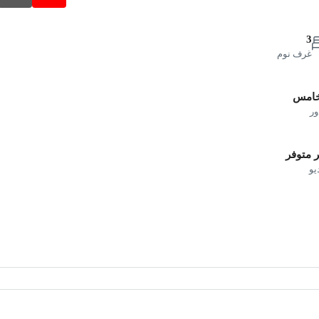
3
غرف نوم
خامس
ور
 متوفر
يو