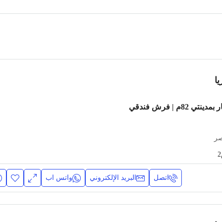
ا
شقة مفروشة للإيجار بمدينتي 82م | فرش فندقي
صر
اتصل
البريد الإلكتروني
واتس اب