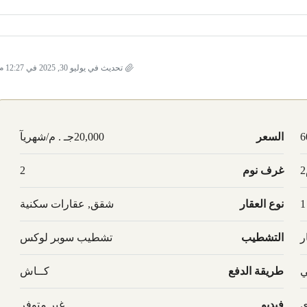
تحديث في يوليو 30, 2025 في 12:27 م
6
السعر
20,000جـ . م/شهريآ
غرف نوم
2
1
نوع العقار
شقق, عقارات سكنية
ر
التشطيب
تشطيب سوبر لوكس
ي
طريقة الدفع
كــاش
ي
فيديو
غير متوفر