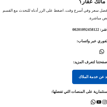
مالك عقار؟
أفضل سعر وفي أسرع وقت. اضغط على الزر أدناه للتحدث مع القسم
ص مباشرة.
اشر:
00201092458122
لفوري عبر واتساب:
صفحتنا لتعرف المزيد:
د عن خدمة الملاك
ستثمارية على المنصات التي تفضلها: