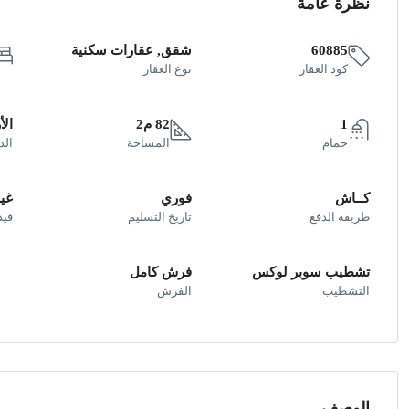
نظرة عامة
60885
شقق, عقارات سكنية
كود العقار
نوع العقار
1
82 م2
ال
حمام
المساحة
الد
كــاش
فوري
غير
طريقة الدفع
تاريخ التسليم
فيد
تشطيب سوبر لوكس
فرش كامل
التشطيب
الفرش
الوصف