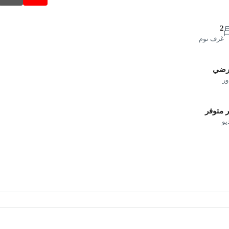
2
غرف نوم
أرضي
ور
 متوفر
يو