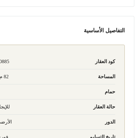
التفاصيل الأساسية
كود العقار
0885
المساحة
82 م2
حمام
حالة العقار
للإيجا
الدور
الأرض
تاريخ التسليم
فور