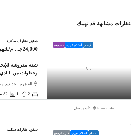
عقارات مشابهة قد تهمك
شقق, عقارات سكنية
للإيجار
استلام فوري
مفروش
24,000جـ . م
/شهري
وخطوات من النادي
القاهرة الجديدة, م
2
1
82
م2
Tycoon Estate
شقق, عقارات سكنية
للإيجار
استلام فوري
غير مفروش