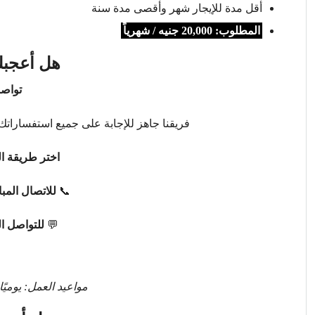
أقل مدة للإيجار شهر وأقصى مدة سنة
المطلوب: 20,000 جنيه / شهرياً
هل أعجبك
تواصل
فريقنا جاهز للإجابة على جميع استفساراتك 
اختر طريقة ال
📞
للاتصال المب
💬
للتواصل ا
مواعيد العمل: يوميًا من 9 صباحًا حتى 