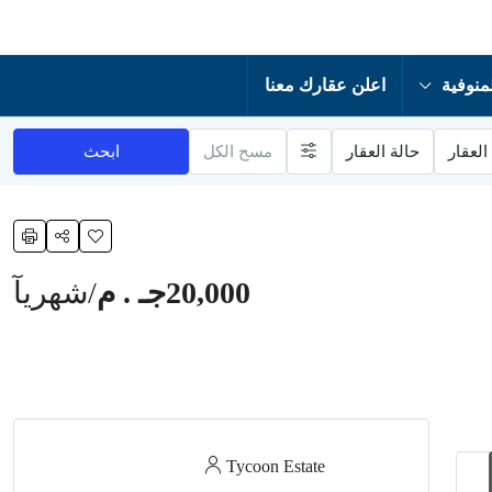
منوفية
اعلن عقارك معنا
العقار
حالة العقار
مسح الكل
ابحث
20,000جـ . م
/شهريآ
Tycoon Estate