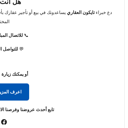
هل أنت 
دع خبراء
تايكون العقاري
يساعدونك في بيع أو تأجير عقارك ب
المخت
📞
للاتصال المب
💬
للتواصل ا
أو يمكنك زيارة 
اعرف المزي
تابع أحدث عروضنا وفرصنا الا