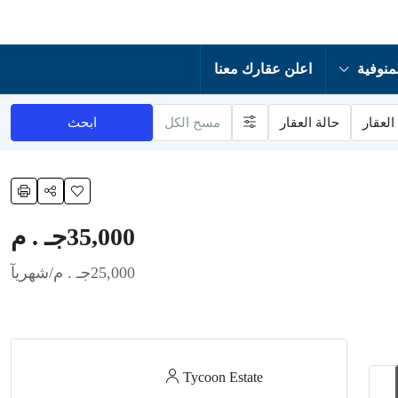
منوفية
اعلن عقارك معنا
العقار
حالة العقار
مسح الكل
ابحث
35,000جـ . م
25,000جـ . م
/شهريآ
Tycoon Estate