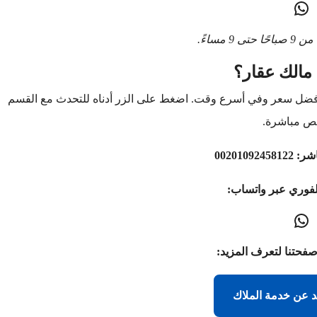
9 مساءً.
مالك عقار؟
أفضل سعر وفي أسرع وقت. اضغط على الزر أدناه للتحدث مع القسم
ص مباشرة.
اشر:
00201092458122
لفوري عبر واتساب:
صفحتنا لتعرف المزيد:
د عن خدمة الملاك