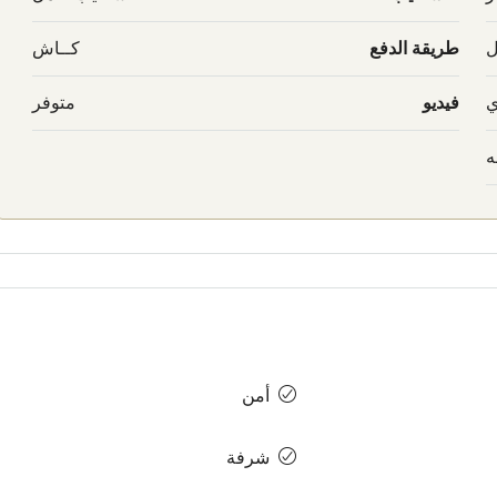
ل
طريقة الدفع
كــاش
ي
فيديو
متوفر
ه
أمن
شرفة