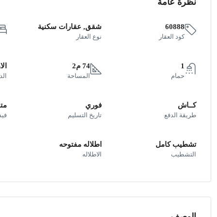
نظرة عامة
60888
شقق, عقارات سكنية
كود العقار
نوع العقار
1
74 م2
الا
حمام
المساحة
الد
كــاش
فوري
متو
طريقة الدفع
تاريخ التسليم
فيد
تشطيب كامل
اطلاله مفتوحه
التشطيب
الاطلاله
الوصف