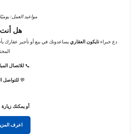
مواعيد العمل: يوميًا من 9 صباحًا حتى 
هل أنت 
دع خبراء
تايكون العقاري
يساعدونك في بيع أو تأجير عقارك ب
المخت
📞
للاتصال المب
💬
للتواصل ا
أو يمكنك زيارة 
اعرف المزي