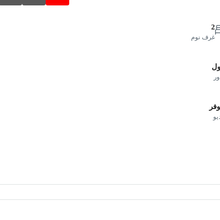
2
غرف نوم
ول
ور
فر
يو