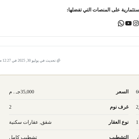
ستثمارية على المنصات التي تفضلها:
تحديث في يوليو 30, 2025 في 12:27 م
6
السعر
35,000جـ . م
غرف نوم
2
1
نوع العقار
شقق, عقارات سكنية
ر
التشطيب
تشطيب كامل