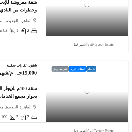
وخطوات من النادي
القاهرة الجديدة, م
2
1
82
م2
Tycoon Estate
شقق, عقارات سكنية
للإيجار
استلام فوري
غير مفروش
15,000جـ . م
/شهري
بجوار مجمع الخدما
القاهرة الجديدة, م
100
2
2
Tycoon Estate