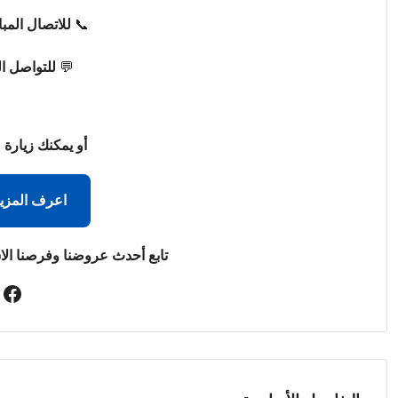
📞
للاتصال المب
💬
للتواصل ا
أو يمكنك زيارة 
اعرف المزي
تابع أحدث عروضنا وفرصنا الا