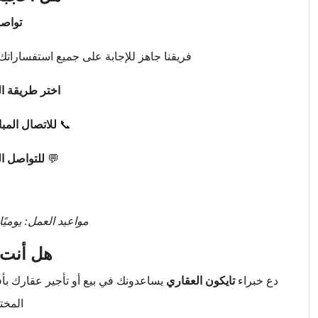
تواصل
فريقنا جاهز للإجابة على جميع استفساراتك 
اختر طريقة ال
📞
للاتصال المب
💬
للتواصل ا
مواعيد العمل: يوميًا من 9 صباحًا حتى 
هل أنت 
دع خبراء
تايكون العقاري
يساعدونك في بيع أو تأجير عقارك ب
المخت