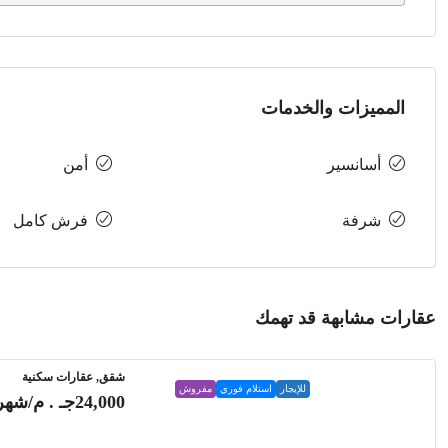
المميزات والخدمات
أسانسير
أمن
شرفة
فرش كامل
عقارات مشابهة قد تهمك
شقق, عقارات سكنية
للإيجار
استلام فوري
مفروش
24,000جـ . م
/شهري