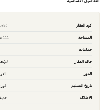
التفاصيل الأساسية
كود العقار
0895
المساحة
111 م2
حمامات
حالة العقار
للإيجا
الدور
الاو
تاريخ التسليم
فور
الاطلاله
حديق