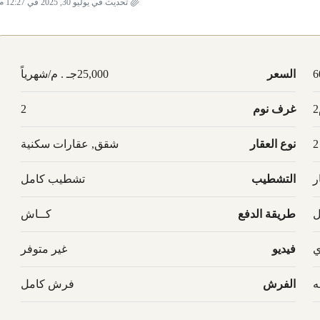
تحديث في يوليو 30, 2025 في 12:27 م
6
السعر
25,000جـ . م/شهرياً
غرف نوم
2
2
نوع العقار
شقق, عقارات سكنية
ر
التشطيب
تشطيب كامل
ل
طريقة الدفع
كــاش
ي
فيديو
غير متوفر
ه
الفرش
فرش كامل