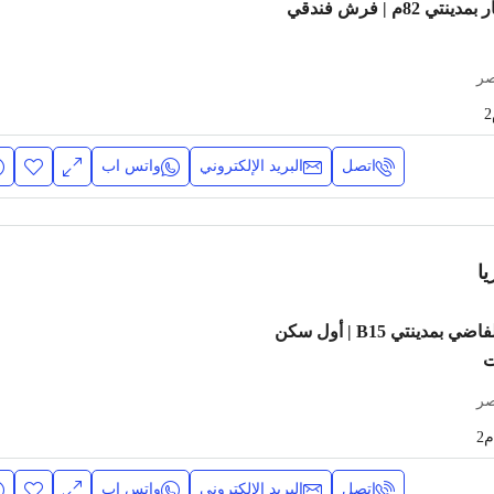
شقة مفروشة للإيجار بمدينتي 82م | فرش فندقي
صر
اتصل
البريد الإلكتروني
واتس اب
ا
شقة 100م للإيجار الفاضي بمدينتي B15 | أول سكن
ت
صر
م2
اتصل
البريد الإلكتروني
واتس اب