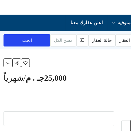
منوفية
اعلن عقارك معنا
العقار
حالة العقار
مسح الكل
ابحث
25,000جـ . م
/شهرياً