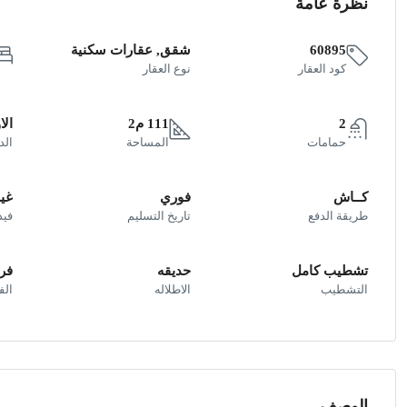
نظرة عامة
60895
شقق, عقارات سكنية
كود العقار
نوع العقار
2
111 م2
الا
حمامات
المساحة
الد
كــاش
فوري
غير
طريقة الدفع
تاريخ التسليم
فيد
تشطيب كامل
حديقه
فر
التشطيب
الاطلاله
ال
الوصف