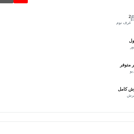
2
غرف نوم
ول
ور
 متوفر
يو
ش كامل
فرش