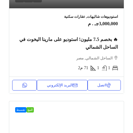
استوديوهات شاليهات, عقارات سكنية
3,000,000جـ . م
🔥 بخصم 7.5 مليون! استوديو على مارينا اليخوت في
الساحل الشمالي
الساحل الشمالي, مصر
1
1
71
م2
اتصل
البريد الإلكتروني
للبيع
تقسيط