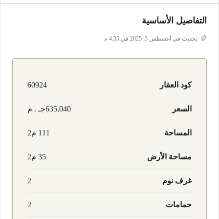
التفاصيل الأساسية
تحديث في أغسطس 3, 2025 في 4:35 م
كود العقار
60924
السعر
635,040جـ . م
المساحة
111 م2
مساحة الأرض
35 م2
غرف نوم
2
حمامات
2