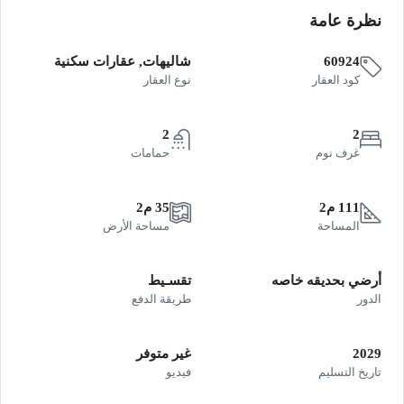
نظرة عامة
60924
شاليهات, عقارات سكنية
كود العقار
نوع العقار
2
2
غرف نوم
حمامات
111 م2
35 م2
المساحة
مساحة الأرض
أرضي بحديقه خاصه
تقسـيط
الدور
طريقة الدفع
2029
غير متوفر
تاريخ التسليم
فيديو