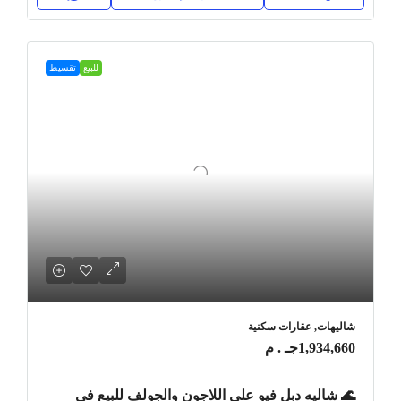
للبيع
تقسيط
شاليهات, عقارات سكنية
1,934,660جـ . م
🌊 شاليه دبل فيو على اللاجون والجولف للبيع في