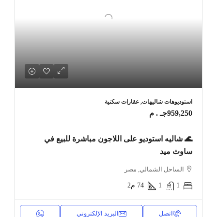
استوديوهات شاليهات, عقارات سكنية
959,250جـ . م
🌊 شاليه استوديو على اللاجون مباشرة للبيع في
ساوث ميد
الساحل الشمالي, مصر
1
1
74
م2
اتصل
البريد الإلكتروني