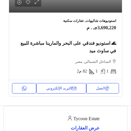
استوديوهات شاليهات, عقارات سكنية
3,690,220جـ . م
🌊 استوديو فندقي على البحر والمارينا مباشرة للبيع
في ساوث ميد
الساحل الشمالي, مصر
1
1
82
م2
اتصل
البريد الإلكتروني
Tycoon Estate
عرض العقارات