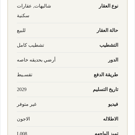
نوع العقار
شاليهات, عقارات
سكنية
حالة العقار
للبيع
التشطيب
تشطيب كامل
الدور
أرضي بحديقه خاصه
طريقة الدفع
تقسـيط
تاريخ التسليم
2029
فيديو
غير متوفر
الاطلاله
الاجون
تميز الواجهه
L008