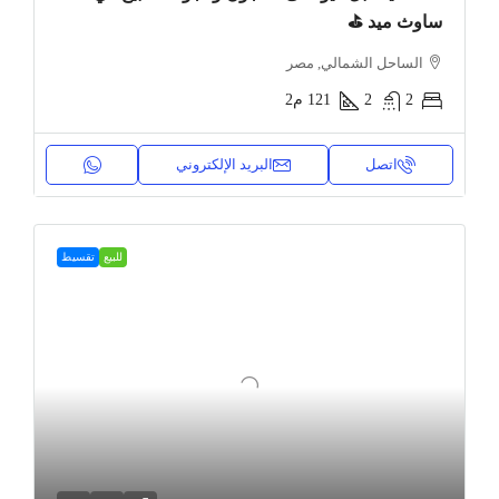
ساوث ميد ⛳
الساحل الشمالي, مصر
2
2
121
م2
اتصل
البريد الإلكتروني
للبيع
تقسيط