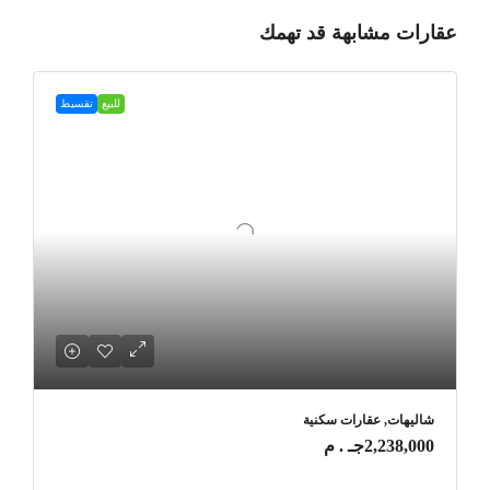
عقارات مشابهة قد تهمك
للبيع
تقسيط
شاليهات, عقارات سكنية
2,238,000جـ . م