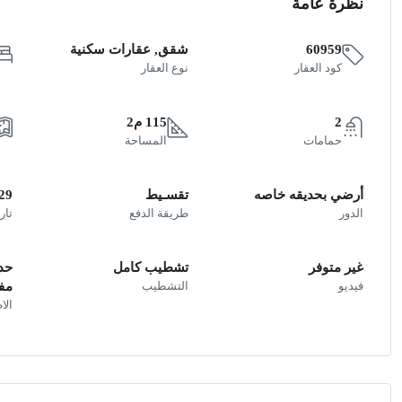
نظرة عامة
60959
شقق, عقارات سكنية
كود العقار
نوع العقار
2
115 م2
حمامات
المساحة
أرضي بحديقه خاصه
تقسـيط
29
الدور
طريقة الدفع
تار
غير متوفر
تشطيب كامل
حدي
فيديو
التشطيب
مف
الا