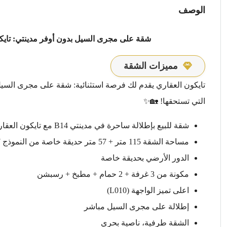
الوصف
شقة على مجرى السيل بدون أوفر مدينتي: تايكو
مميزات الشقة
تايكون العقاري يقدم لك فرصة استثنائية: شقة على مجرى السيل
التي تستحقها! 🏡✨
شقة للبيع بإطلالة ساحرة في مدينتي B14 مع تايكون العقاري – مجموعة 142
مساحة الشقة 115 متر + 57 متر حديقة خاصة من النموذج T07
الدور الأرضي بحديقة خاصة
مكونة من 3 غرفة + 2 حمام + مطبخ + رسبشن
اعلى تميز الواجهة (L010)
إطلالة على مجرى السيل مباشر
الشقة طرفية، ناصية بحري