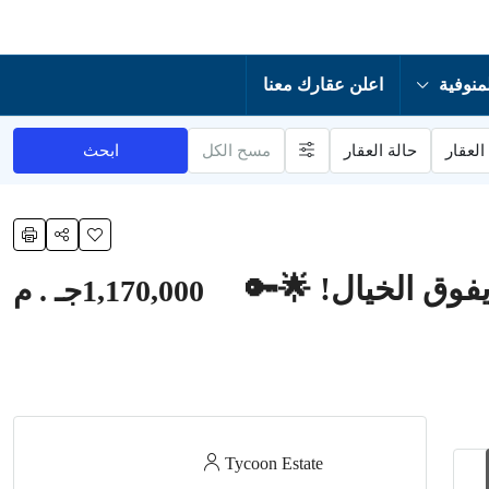
منوفية
اعلن عقارك معنا
العقار
حالة العقار
مسح الكل
ابحث
وق الخيال! 🌟🔑
1,170,000جـ . م
Tycoon Estate