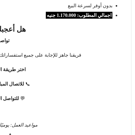
بدون أوفر لسرعة البيع
اجمالي المطلوب: 1.170.000 جنيه
هل أعجبك
تواصل
فريقنا جاهز للإجابة على جميع استفساراتك 
اختر طريقة ال
📞
للاتصال المب
💬
للتواصل ا
مواعيد العمل: يوميًا من 9 صباحًا حتى 