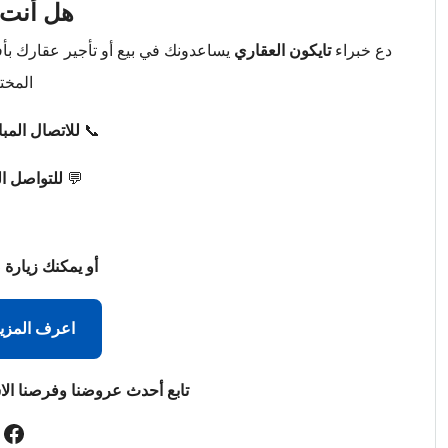
هل أنت 
دع خبراء
تايكون العقاري
يساعدونك في بيع أو تأجير عقارك ب
المخت
📞
للاتصال المب
💬
للتواصل ا
أو يمكنك زيارة 
اعرف المزي
تابع أحدث عروضنا وفرصنا الا