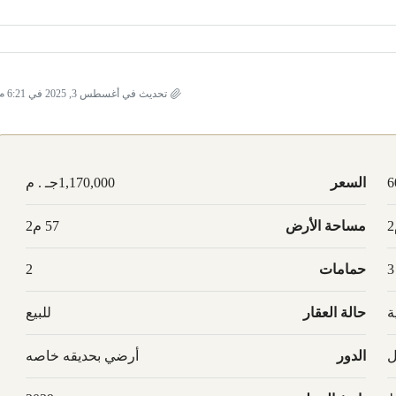
تحديث في أغسطس 3, 2025 في 6:21 م
6
السعر
1,170,000جـ . م
مساحة الأرض
57 م2
3
حمامات
2
ة
حالة العقار
للبيع
ل
الدور
أرضي بحديقه خاصه