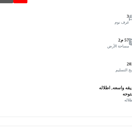
3
غرف نوم
57 م2
مساحة الأرض
20
يخ التسليم
قه واسعه, اطلاله
توحه
طلاله