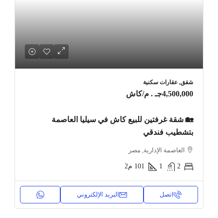
شقق, عقارات سكنية
4,500,000جـ . م
/كاش
🏡 شقة غرفتين للبيع كاش في سيليا العاصمة
بتشطيب فندقي
العاصمة الإدارية, مصر
2
1
101
م2
اتصل
البريد الإلكتروني