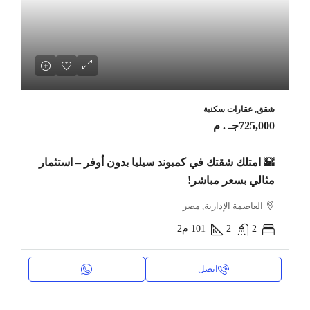
شقق, عقارات سكنية
725,000جـ . م
🌇 امتلك شقتك في كمبوند سيليا بدون أوفر – استثمار
مثالي بسعر مباشر!
العاصمة الإدارية, مصر
2
2
101
م2
اتصل