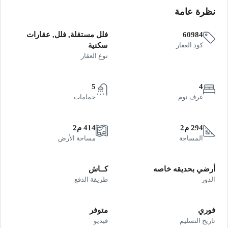
نظرة عامة
60984
فلل مستقلة, فلل, عقارات
كود العقار
سكنية
نوع العقار
5
4
غرف نوم
حمامات
294 م2
414 م2
المساحة
مساحة الأرض
أرضي بحديقه خاصه
كــاش
الدور
طريقة الدفع
فوري
متوفر
تاريخ التسليم
فيديو