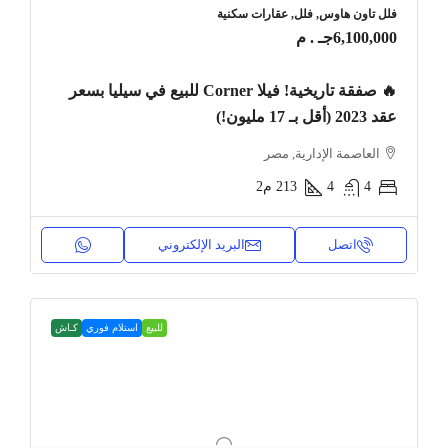
فلل تاون هاوس, فلل, عقارات سكنية
6,100,000جـ . م
🔥 صفقة تاريخية! فيلا Corner للبيع في سيليا بسعر
عقد 2023 (أقل بـ 17 مليون!)
العاصمة الإدارية, مصر
4
4
213
م2
اتصل
البريد الإلكتروني
للبيع
استلام فوري
كـاش