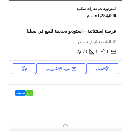
استوديوهات, عقارات سكنية
1,284,000جـ . م
فرصة استثنائية – استوديو بحديقة للبيع في سيليا
العاصمة الإدارية, مصر
1
1
73
م2
اتصل
البريد الإلكتروني
للبيع
تقسيط