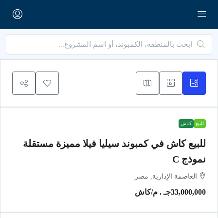
للبيع
كـاش
للبيع كاش في كمبوند سيليا فيلا مميزة مستقلة
نموذج C
العاصمة الإدارية, مصر
33,000,000جـ . م
/كاش