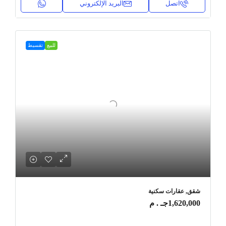
اتصل
البريد الإلكتروني
للبيع
تقسيط
شقق, عقارات سكنية
1,620,000جـ . م