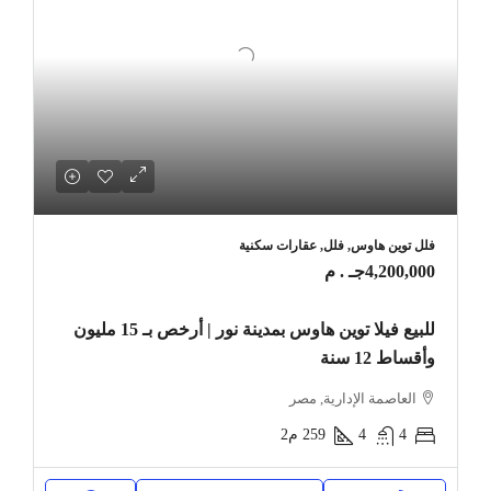
فلل توين هاوس, فلل, عقارات سكنية
4,200,000جـ . م
للبيع فيلا توين هاوس بمدينة نور | أرخص بـ 15 مليون
وأقساط 12 سنة
العاصمة الإدارية, مصر
4
4
259
م2