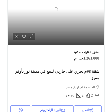
شقق, عقارات سكنية
1,261,000جـ . م
شقة 98م بحري على جاردن للبيع في مدينة نور بأوفر
مميز
العاصمة الإدارية, مصر
2
2
98
م2
اتصل
البريد الإلكتروني