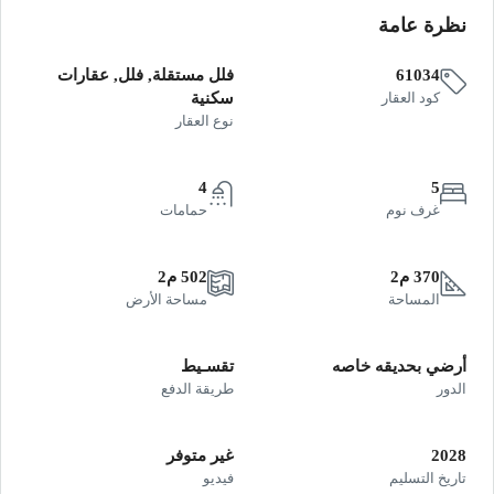
نظرة عامة
61034
فلل مستقلة, فلل, عقارات
كود العقار
سكنية
نوع العقار
4
5
غرف نوم
حمامات
370 م2
502 م2
المساحة
مساحة الأرض
أرضي بحديقه خاصه
تقسـيط
الدور
طريقة الدفع
2028
غير متوفر
تاريخ التسليم
فيديو