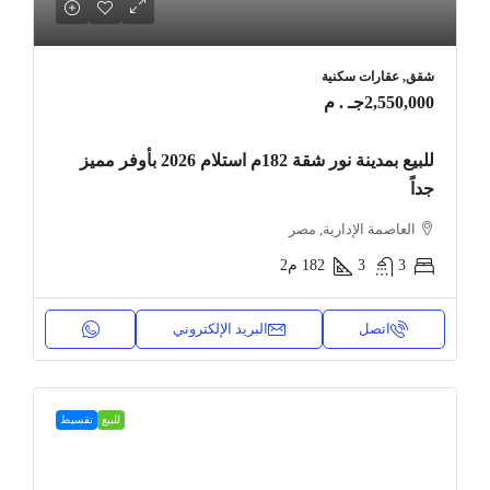
شقق, عقارات سكنية
2,550,000جـ . م
للبيع بمدينة نور شقة 182م استلام 2026 بأوفر مميز
جداً
العاصمة الإدارية, مصر
3
3
182
م2
اتصل
البريد الإلكتروني
للبيع
تقسيط