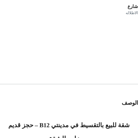
رع
طلاله
وصف
شقة للبيع بالتقسيط في مدينتي
B12
– حجز قديم