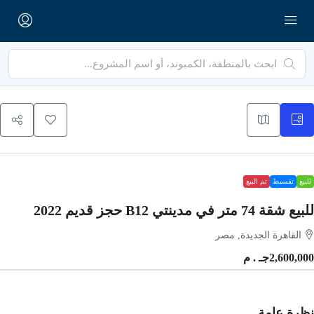
يع
تقسيط
تم البيع
قة 74 متر في مدينتي B12 حجز قديم 2022
القاهرة الجديدة, مصر
2,600,جـ . م
رة عامة