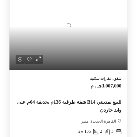
شقق, عقارات سكنية
3,007,000جـ . م
للبيع بمدينتي B14 شقة طرفية 136م بحديقة 64م على
وايد جاردن
القاهرة الجديدة, مصر
3
2
136
م2