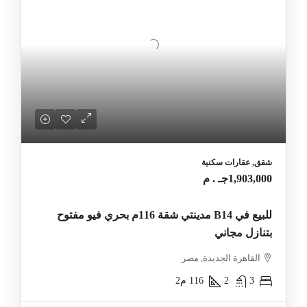
شقق, عقارات سكنية
1,903,000جـ . م
للبيع في B14 مدينتي شقة 116م بحري فيو مفتوح
بتنازل مجاني
القاهرة الجديدة, مصر
3
2
116
م2