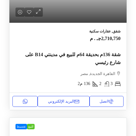
شقق, عقارات سكنية
2,710,750جـ . م
شقة 136م بحديقة 64م للبيع في مدينتي B14 على
شارع رئيسي
القاهرة الجديدة, مصر
3
2
136
م2
اتصل
البريد الإلكتروني
للبيع
تقسيط