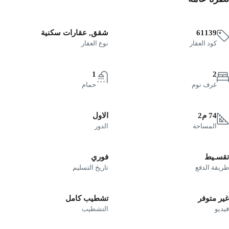
61139
شقق, عقارات سكنية
كود العقار
نوع العقار
1
2
غرف نوم
حمام
74 م2
الاول
المساحة
الدور
سـيط
فوري
يقة الدفع
تاريخ التسليم
ر متوفر
تشطيب كامل
يو
التشطيب