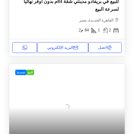
للبيع في بريفادو مدينتي شقة 84م بدون أوفر نهائياً
لسرعة البيع
القاهرة الجديدة, مصر
2
1
84
م2
اتصل
البريد الإلكتروني
للبيع
تقسيط