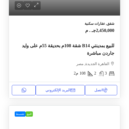
شقق, عقارات سكنية
2,450,000جـ . م
للبيع بمدينتي B14 شقة 108م بحديقة 55م على وايد
جاردن مباشرة
القاهرة الجديدة, مصر
3
2
108
م2
اتصل
البريد الإلكتروني
للبيع
تقسيط