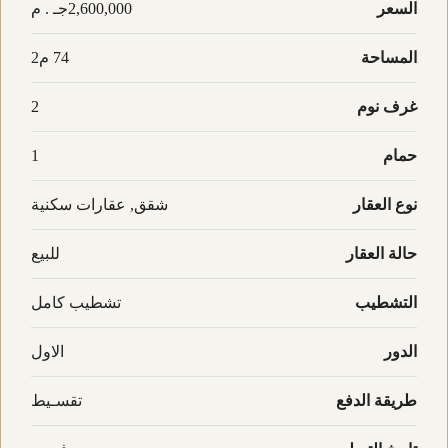
السعر
2,600,000جـ . م
المساحة
74 م2
غرف نوم
2
حمام
1
نوع العقار
شقق, عقارات سكنية
حالة العقار
للبيع
التشطيب
تشطيب كامل
الدور
الاول
طريقة الدفع
تقسـيط