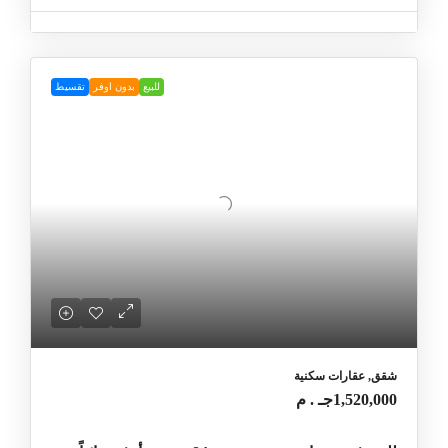
للبيع
بدون اوفر
تقسيط
شقق, عقارات سكنية
1,520,000جـ . م