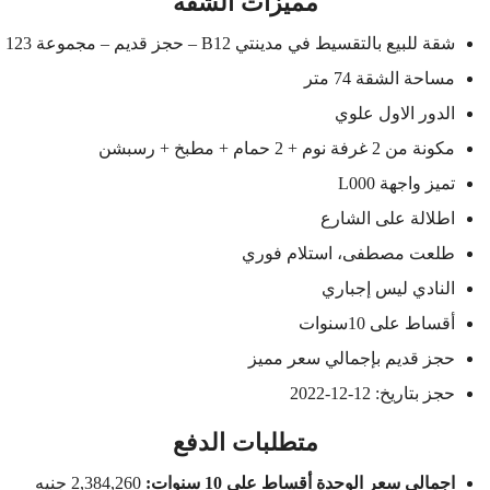
مميزات الشقة
شقة للبيع بالتقسيط في مدينتي B12 – حجز قديم – مجموعة 123
مساحة الشقة 74 متر
الدور الاول علوي
مكونة من 2 غرفة نوم + 2 حمام + مطبخ + رسبشن
تميز واجهة L000
اطلالة على الشارع
طلعت مصطفى، استلام فوري
النادي ليس إجباري
أقساط على 10سنوات
حجز قديم بإجمالي سعر مميز
حجز بتاريخ: 12-12-2022
متطلبات الدفع
اجمالي سعر الوحدة أقساط على 10 سنوات:
2,384,260 جنيه