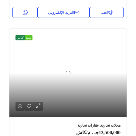
اتصل
البريد الإلكتروني
للبيع
كـاش
محلات تجارية, عقارات تجارية
13,500,000جـ . م
/كاش