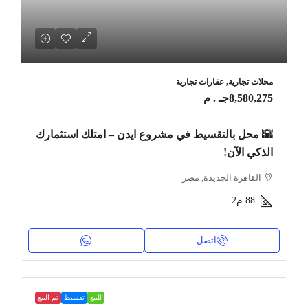
محلات تجارية, عقارات تجارية
8,580,275جـ . م
🌇 محل بالتقسيط في مشروع ايدن – امتلك استثمارك
الذكي الآن!
القاهرة الجديدة, مصر
88
م2
اتصل
للبيع
تقسيط
تم البيع