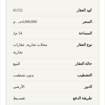
كود العقار
61152
السعر
4,000,000جـ . م
المساحة
54 م2
نوع العقار
محلات تجارية, عقارات
تجارية
حالة العقار
للبيع
التشطيب
بدون تشطيب
الدور
الأرضي
طريقة الدفع
تقسـيط