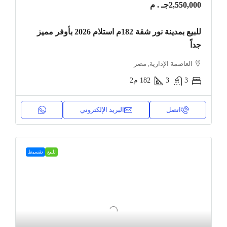
2,550,000جـ . م
للبيع بمدينة نور شقة 182م استلام 2026 بأوفر مميز
جداً
العاصمة الإدارية, مصر
3
3
182
م2
اتصل
البريد الإلكتروني
للبيع
تقسيط