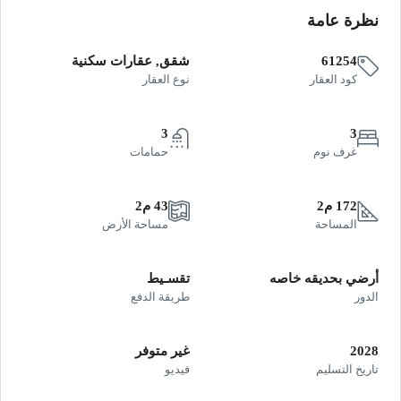
نظرة عامة
61254
شقق, عقارات سكنية
كود العقار
نوع العقار
3
3
غرف نوم
حمامات
172 م2
43 م2
المساحة
مساحة الأرض
أرضي بحديقه خاصه
تقسـيط
الدور
طريقة الدفع
2028
غير متوفر
تاريخ التسليم
فيديو