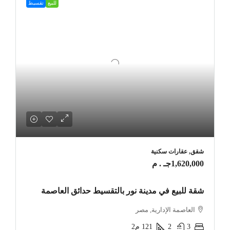
للبيع
تقسيط
شقق, عقارات سكنية
1,620,000جـ . م
شقة للبيع في مدينة نور بالتقسيط حدائق العاصمة
العاصمة الإدارية, مصر
3
2
121
م2