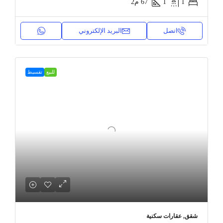
1
1
67
م2
اتصل
البريد الإلكتروني
للبيع
تقسيط
شقق, عقارات سكنية