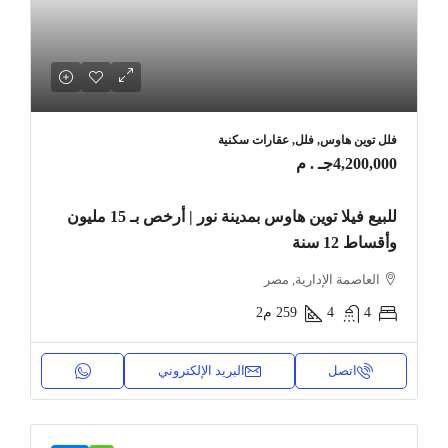
فلل توين هاوس, فلل, عقارات سكنية
4,200,000جـ . م
للبيع فيلا توين هاوس بمدينة نور | أرخص بـ 15 مليون
وأقساط 12 سنة
العاصمة الإدارية, مصر
4
4
259
م2
اتصل
البريد الإلكتروني