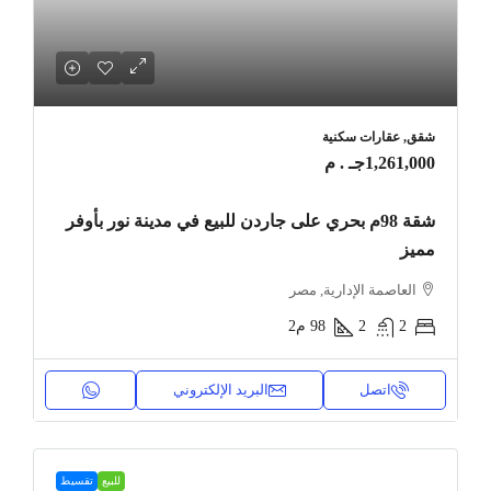
شقق, عقارات سكنية
1,261,000جـ . م
شقة 98م بحري على جاردن للبيع في مدينة نور بأوفر
مميز
العاصمة الإدارية, مصر
2
2
98
م2
اتصل
البريد الإلكتروني
للبيع
تقسيط