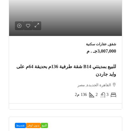
شقق, عقارات سكنية
3,007,000جـ . م
للبيع بمدينتي B14 شقة طرفية 136م بحديقة 64م على
وايد جاردن
القاهرة الجديدة, مصر
3
2
136
م2
للبيع
بدون اوفر
تقسيط