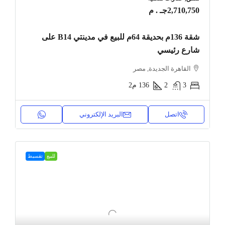
2,710,750جـ . م
شقة 136م بحديقة 64م للبيع في مدينتي B14 على
شارع رئيسي
القاهرة الجديدة, مصر
3
2
136
م2
اتصل
البريد الإلكتروني
للبيع
تقسيط