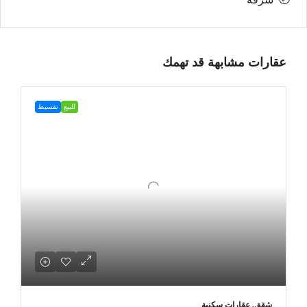
عقارات مشابهة قد تهمك
للبيع
تقسيط
شقق, عقارات سكنية