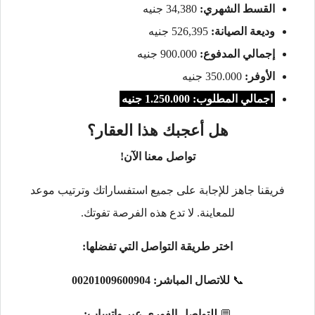
القسط الشهري:
34,380 جنيه
وديعة الصيانة:
526,395 جنيه
إجمالي المدفوع:
900.000 جنيه
الأوفر:
350.000 جنيه
اجمالي المطلوب: 1.250.000 جنيه
هل أعجبك هذا العقار؟
تواصل معنا الآن!
فريقنا جاهز للإجابة على جميع استفساراتك وترتيب موعد
للمعاينة. لا تدع هذه الفرصة تفوتك.
اختر طريقة التواصل التي تفضلها:
📞
للاتصال المباشر:
00201009600904
💬
للتواصل الفوري عبر واتساب: