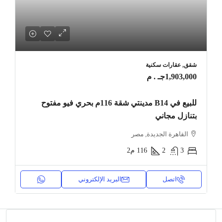
شقق, عقارات سكنية
1,903,000جـ . م
للبيع في B14 مدينتي شقة 116م بحري فيو مفتوح
بتنازل مجاني
القاهرة الجديدة, مصر
3
2
116
م2
اتصل
البريد الإلكتروني