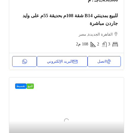
للبيع بمدينتي B14 شقة 108م بحديقة 55م على وايد
جاردن مباشرة
القاهرة الجديدة, مصر
3
2
108
م2
اتصل
البريد الإلكتروني
للبيع
تقسيط