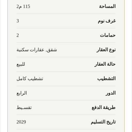
المساحة
115 م2
غرف نوم
3
حمامات
2
نوع العقار
شقق, عقارات سكنية
حالة العقار
للبيع
التشطيب
تشطيب كامل
الدور
الرابع
طريقة الدفع
تقسـيط
تاريخ التسليم
2029