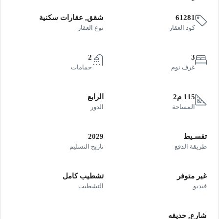
61281
شقق, عقارات سكنية
كود العقار
نوع العقار
2
3
غرف نوم
حمامات
115 م2
الرابع
المساحة
الدور
تقسـيط
2029
طريقة الدفع
تاريخ التسليم
غير متوفر
تشطيب كامل
فيديو
التشطيب
شارع, حديقه