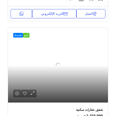
اتصل
البريد الإلكتروني
للبيع
تقسيط
شقق, عقارات سكنية
2,450,000جـ . م