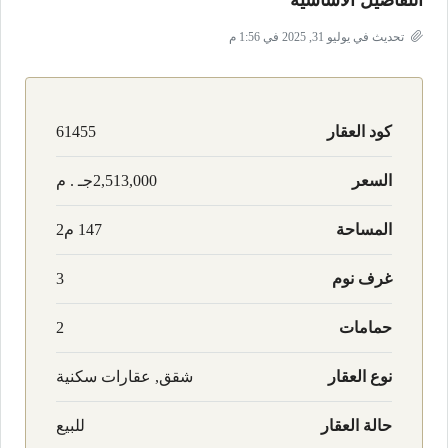
التفاصيل الأساسية
تحديث في يوليو 31, 2025 في 1:56 م
كود العقار
61455
السعر
2,513,000جـ . م
المساحة
147 م2
غرف نوم
3
حمامات
2
نوع العقار
شقق, عقارات سكنية
حالة العقار
للبيع