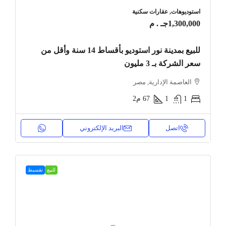
استوديوهات, عقارات سكنية
1,300,000جـ . م
للبيع بمدينة نور استوديو بأقساط 14 سنة وأقل من
سعر الشركة بـ 3 مليون
العاصمة الإدارية, مصر
1
1
67
م2
اتصل
البريد الإلكتروني
للبيع
تقسيط