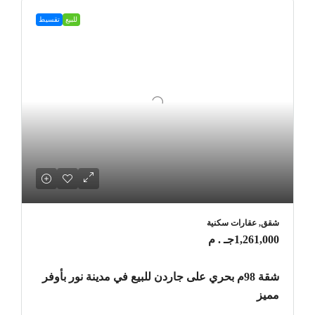
للبيع
تقسيط
شقق, عقارات سكنية
1,261,000جـ . م
شقة 98م بحري على جاردن للبيع في مدينة نور بأوفر
مميز