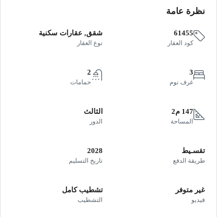
نظرة عامة
61455
شقق, عقارات سكنية
كود العقار
نوع العقار
2
3
غرف نوم
حمامات
147 م2
الثالث
المساحة
الدور
تقسـيط
2028
طريقة الدفع
تاريخ التسليم
غير متوفر
تشطيب كامل
فيديو
التشطيب