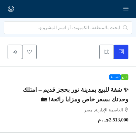
للبيع
تقسيط
✨ شقة للبيع بمدينة نور بحجز قديم – امتلك
وحدتك بسعر خاص ومزايا رائعة! 🏡
العاصمة الإدارية, مصر
2,513,000جـ . م