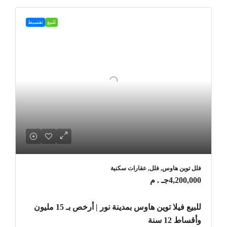
للبيع
تقسيط
فلل توين هاوس, فلل, عقارات سكنية
4,200,000جـ . م
للبيع فيلا توين هاوس بمدينة نور | أرخص بـ 15 مليون
وأقساط 12 سنة