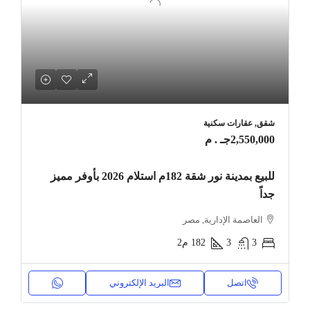
شقق, عقارات سكنية
2,550,000جـ . م
للبيع بمدينة نور شقة 182م استلام 2026 بأوفر مميز
جداً
العاصمة الإدارية, مصر
3
3
182
م2
اتصل
البريد الإلكتروني