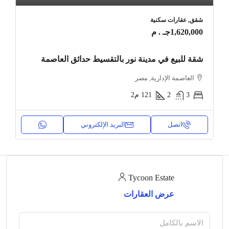
شقق, عقارات سكنية
1,620,000جـ . م
شقة للبيع في مدينة نور بالتقسيط حدائق العاصمة
العاصمة الإدارية, مصر
3
2
121
م2
اتصل
البريد الإلكتروني
Tycoon Estate
عرض العقارات