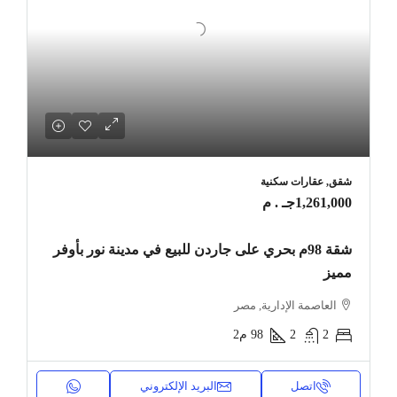
شقق, عقارات سكنية
1,261,000جـ . م
شقة 98م بحري على جاردن للبيع في مدينة نور بأوفر
مميز
العاصمة الإدارية, مصر
2
2
98
م2
اتصل
البريد الإلكتروني