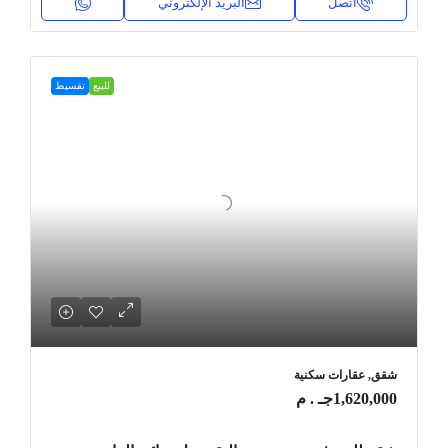
اتصل
البريد الإلكتروني
للبيع
تقسيط
شقق, عقارات سكنية
1,620,000جـ . م