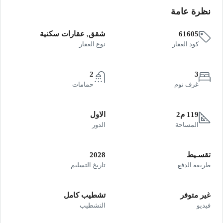
نظرة عامة
61605
شقق, عقارات سكنية
كود العقار
نوع العقار
2
3
غرف نوم
حمامات
119 م2
الاول
المساحة
الدور
تقسـيط
2028
طريقة الدفع
تاريخ التسليم
غير متوفر
تشطيب كامل
فيديو
التشطيب