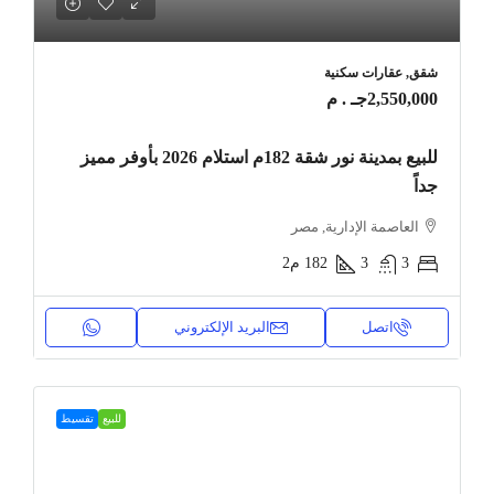
شقق, عقارات سكنية
2,550,000جـ . م
للبيع بمدينة نور شقة 182م استلام 2026 بأوفر مميز
جداً
العاصمة الإدارية, مصر
3
3
182
م2
اتصل
البريد الإلكتروني
للبيع
تقسيط