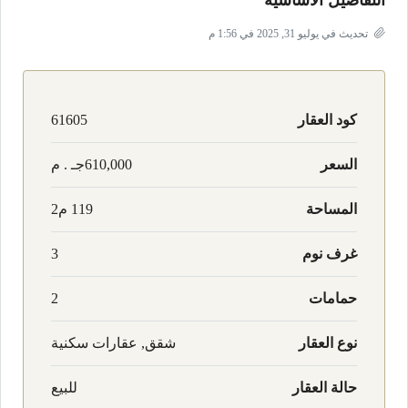
التفاصيل الأساسية
تحديث في يوليو 31, 2025 في 1:56 م
كود العقار
61605
السعر
610,000جـ . م
المساحة
119 م2
غرف نوم
3
حمامات
2
نوع العقار
شقق, عقارات سكنية
حالة العقار
للبيع