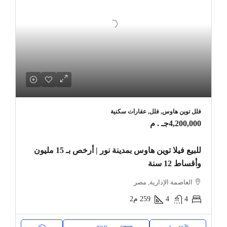
فلل توين هاوس, فلل, عقارات سكنية
4,200,000جـ . م
للبيع فيلا توين هاوس بمدينة نور | أرخص بـ 15 مليون
وأقساط 12 سنة
العاصمة الإدارية, مصر
4
4
259
م2