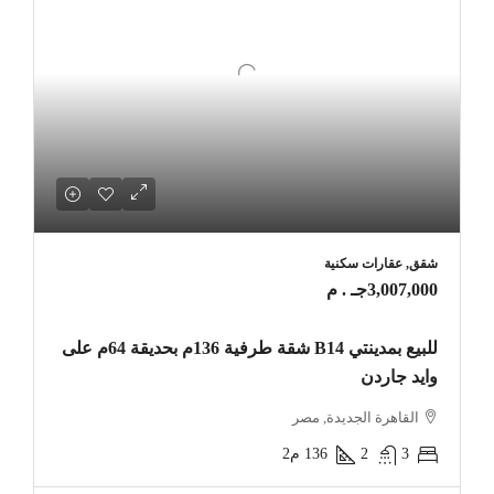
شقق, عقارات سكنية
3,007,000جـ . م
للبيع بمدينتي B14 شقة طرفية 136م بحديقة 64م على
وايد جاردن
القاهرة الجديدة, مصر
3
2
136
م2