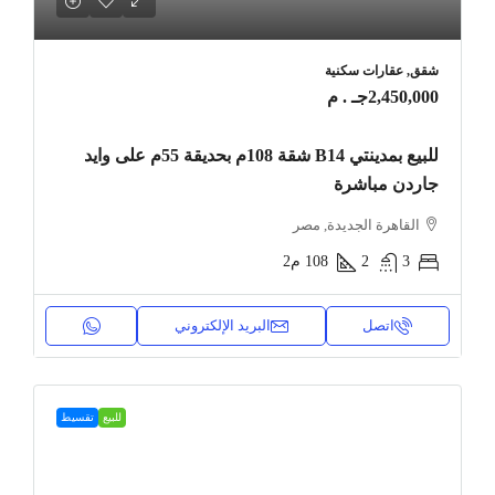
شقق, عقارات سكنية
2,450,000جـ . م
للبيع بمدينتي B14 شقة 108م بحديقة 55م على وايد
جاردن مباشرة
القاهرة الجديدة, مصر
3
2
108
م2
اتصل
البريد الإلكتروني
للبيع
تقسيط