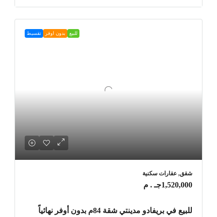
للبيع
بدون اوفر
تقسيط
شقق, عقارات سكنية
1,520,000جـ . م
للبيع في بريفادو مدينتي شقة 84م بدون أوفر نهائياً