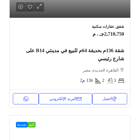
شقق, عقارات سكنية
2,710,750جـ . م
شقة 136م بحديقة 64م للبيع في مدينتي B14 على
شارع رئيسي
القاهرة الجديدة, مصر
3
2
136
م2
اتصل
البريد الإلكتروني
للبيع
تقسيط