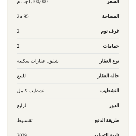
السعر
1,100,000جـ . م
المساحة
95 م2
غرف نوم
2
حمامات
2
نوع العقار
شقق, عقارات سكنية
حالة العقار
للبيع
التشطيب
تشطيب كامل
الدور
الرابع
طريقة الدفع
تقسـيط
تاريخ التسليم
2029