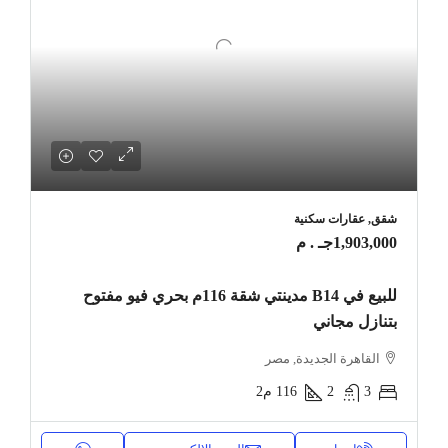
شقق, عقارات سكنية
1,903,000جـ . م
للبيع في B14 مدينتي شقة 116م بحري فيو مفتوح
بتنازل مجاني
القاهرة الجديدة, مصر
3
2
116
م2