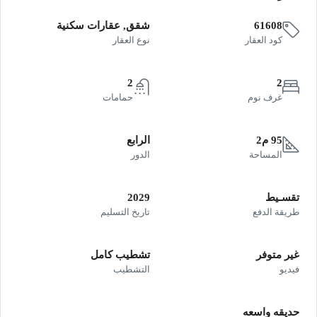
61608
شقق, عقارات سكنية
كود العقار
نوع العقار
2
2
غرف نوم
حمامات
95 م2
الرابع
المساحة
الدور
تقسـيط
2029
طريقة الدفع
تاريخ التسليم
غير متوفر
تشطيب كامل
فيديو
التشطيب
حديقه واسعه