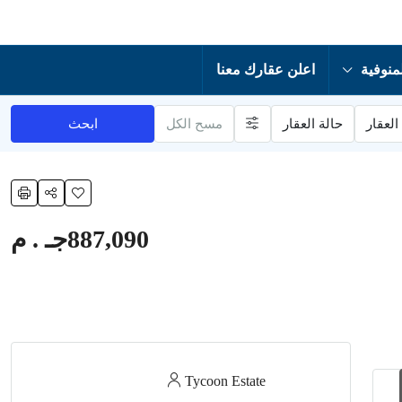
منوفية
اعلن عقارك معنا
العقار
حالة العقار
مسح الكل
ابحث
887,090جـ . م
Tycoon Estate