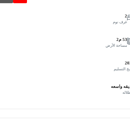
2
غرف نوم
53 م2
مساحة الأرض
20
يخ التسليم
يقه واسعه
طلاله