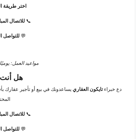
اختر طريقة ال
📞
للاتصال المب
💬
للتواصل ا
مواعيد العمل: يوميًا من 9 صباحًا حتى 
هل أنت 
دع خبراء
تايكون العقاري
يساعدونك في بيع أو تأجير عقارك ب
المخت
📞
للاتصال المب
💬
للتواصل ا