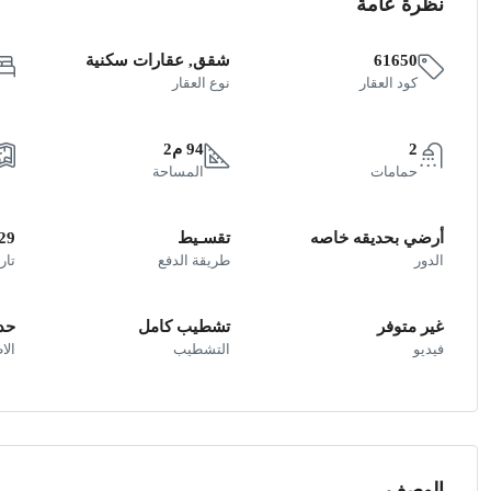
نظرة عامة
61650
شقق, عقارات سكنية
كود العقار
نوع العقار
2
94 م2
حمامات
المساحة
أرضي بحديقه خاصه
تقسـيط
29
الدور
طريقة الدفع
تار
غير متوفر
تشطيب كامل
حد
فيديو
التشطيب
الا
الوصف