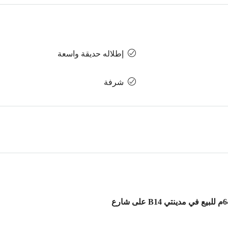
إطلاله حديقة واسعة
شرفة
شقة 136م بحديقة 64م للبيع في مدينتي B14 على شارع