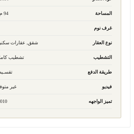
المساحة
94 م2
غرف نوم
نوع العقار
شقق, عقارات سكني
التشطيب
تشطيب كام
طريقة الدفع
تقسـي
فيديو
غير متوف
تميز الواجهه
010