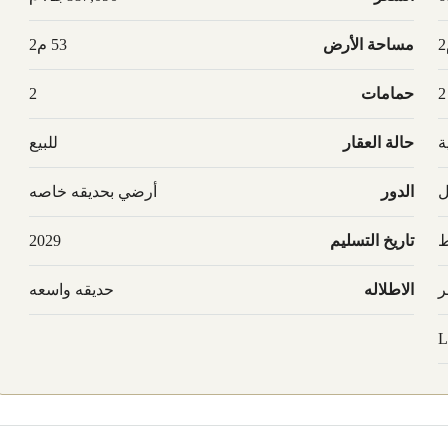
مساحة الأرض
53 م2
2
حمامات
2
ة
حالة العقار
للبيع
ل
الدور
أرضي بحديقه خاصه
ط
تاريخ التسليم
2029
ر
الاطلاله
حديقه واسعه
L