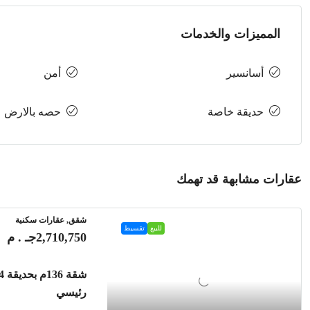
المميزات والخدمات
أسانسير
أمن
حديقة خاصة
حصه بالارض
عقارات مشابهة قد تهمك
شقق, عقارات سكنية
للبيع
تقسيط
2,710,750جـ . م
رئيسي