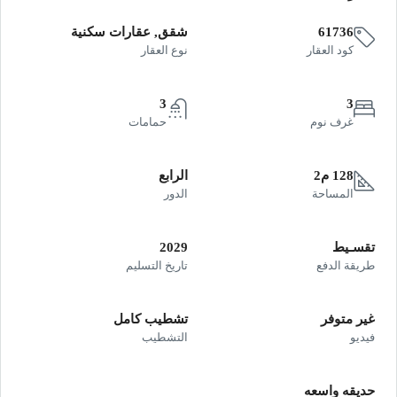
61736
شقق, عقارات سكنية
كود العقار
نوع العقار
3
3
غرف نوم
حمامات
128 م2
الرابع
المساحة
الدور
تقسـيط
2029
طريقة الدفع
تاريخ التسليم
غير متوفر
تشطيب كامل
فيديو
التشطيب
حديقه واسعه