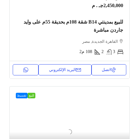
2,450,000جـ . م
للبيع بمدينتي B14 شقة 108م بحديقة 55م على وايد
جاردن مباشرة
القاهرة الجديدة, مصر
3
2
108
م2
اتصل
البريد الإلكتروني
للبيع
تقسيط