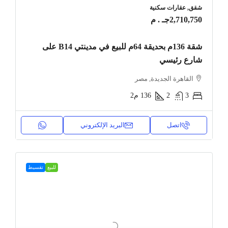
شقق, عقارات سكنية
2,710,750جـ . م
شقة 136م بحديقة 64م للبيع في مدينتي B14 على
شارع رئيسي
القاهرة الجديدة, مصر
3
2
136
م2
اتصل
البريد الإلكتروني
للبيع
تقسيط