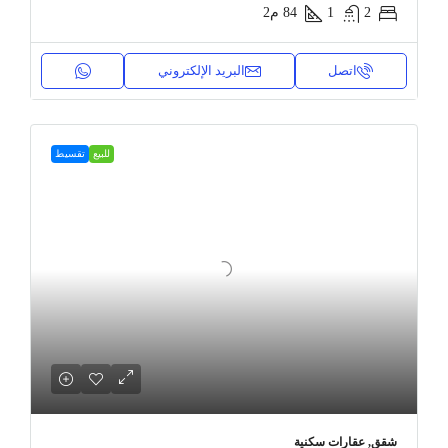
2
1
84
م2
اتصل
البريد الإلكتروني
للبيع
تقسيط
شقق, عقارات سكنية