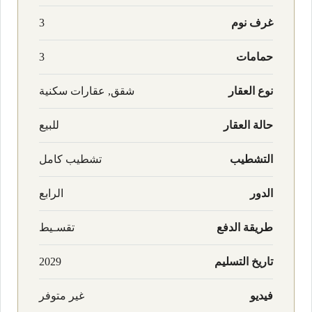
غرف نوم
3
حمامات
3
نوع العقار
شقق, عقارات سكنية
حالة العقار
للبيع
التشطيب
تشطيب كامل
الدور
الرابع
طريقة الدفع
تقسـيط
تاريخ التسليم
2029
فيديو
غير متوفر