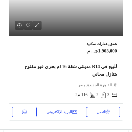
شقق, عقارات سكنية
1,903,000جـ . م
للبيع في B14 مدينتي شقة 116م بحري فيو مفتوح
بتنازل مجاني
القاهرة الجديدة, مصر
3
2
116
م2
اتصل
البريد الإلكتروني