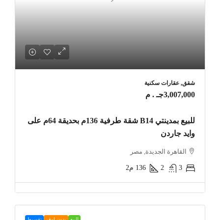
شقق, عقارات سكنية
3,007,000جـ . م
للبيع بمدينتي B14 شقة طرفية 136م بحديقة 64م على
وايد جاردن
القاهرة الجديدة, مصر
3
2
136
م2
للبيع
بدون اوفر
تقسيط