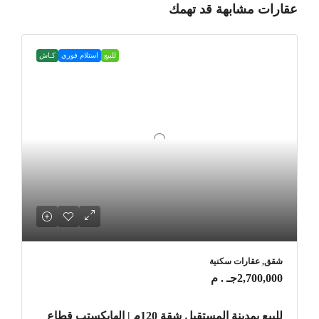
عقارات مشابهة قد تهمك
للبيع
استلام فوري
كـاش
شقق, عقارات سكنية
2,700,000جـ . م
للبيع بمدينة المستقبل شقة 120م | الهايكستب قطاع