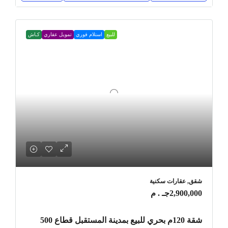
للبيع
استلام فوري
تمويل عقاري
كـاش
شقق, عقارات سكنية
2,900,000جـ . م
شقة 120م بحري للبيع بمدينة المستقبل قطاع 500