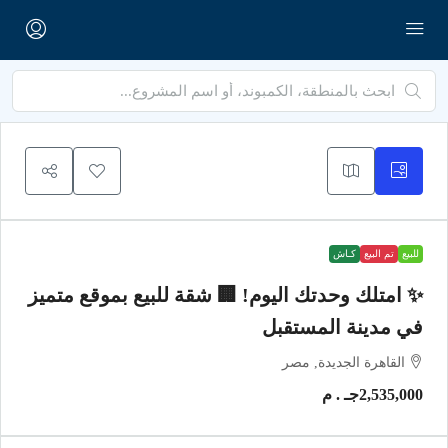
للبيع
تم البيع
كـاش
✨ امتلك وحدتك اليوم! 🏢 شقة للبيع بموقع متميز
في مدينة المستقبل
القاهرة الجديدة, مصر
2,535,000جـ . م