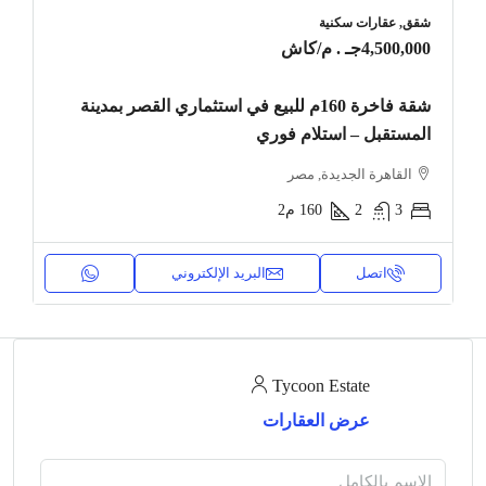
شقق, عقارات سكنية
4,500,000جـ . م
/كاش
شقة فاخرة 160م للبيع في استثماري القصر بمدينة
المستقبل – استلام فوري
القاهرة الجديدة, مصر
3
2
160
م2
اتصل
البريد الإلكتروني
Tycoon Estate
عرض العقارات