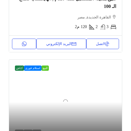
الـ 100
القاهرة الجديدة, مصر
3
2
120
م2
اتصل
البريد الإلكتروني
للبيع
استلام فوري
كـاش