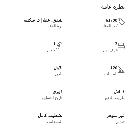
نظرة عامة
61798
شقق, عقارات سكنية
كود العقار
نوع العقار
1
3
غرف نوم
حمام
120
الاول
المساحة
الدور
كــاش
فوري
طريقة الدفع
تاريخ التسليم
غير متوفر
تشطيب كامل
فيديو
التشطيب