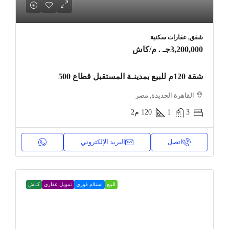
شقق, عقارات سكنية
3,200,000جـ . م
/كاش
شقة 120م للبيع بمدينـة المستقبل قطاع 500
القاهرة الجديدة, مصر
3
1
120
م2
اتصل
البريد الإلكتروني
للبيع
استلام فوري
تمويل عقاري
كـاش