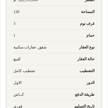
المساحة
120
غرف نوم
3
حمام
1
نوع العقار
شقق, عقارات سكنية
حالة العقار
للبيع
التشطيب
تشطيب كامل
الدور
الاول
طريقة الدفع
كــاش
تاريخ التسليم
فوري