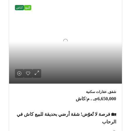
للبيع
كـاش
شقق, عقارات سكنية
6,650,000جـ . م
/كاش
🏡 فرصة لا تُعوّض! شقة أرضي بحديقة للبيع كاش في
الرحاب