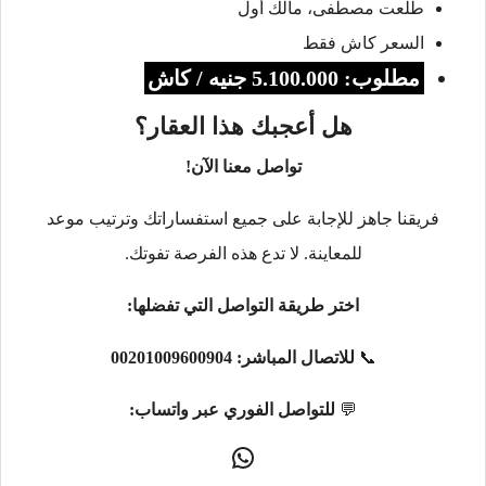
طلعت مصطفى، مالك أول
السعر كاش فقط
مطلوب: 5.100.000 جنيه / كاش
هل أعجبك هذا العقار؟
تواصل معنا الآن!
فريقنا جاهز للإجابة على جميع استفساراتك وترتيب موعد
للمعاينة. لا تدع هذه الفرصة تفوتك.
اختر طريقة التواصل التي تفضلها:
📞
للاتصال المباشر:
00201009600904
💬
للتواصل الفوري عبر واتساب: