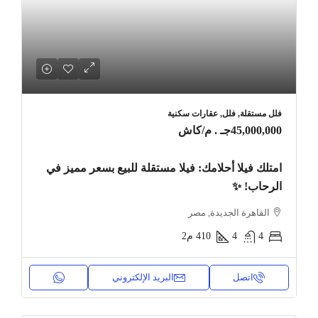
فلل مستقلة, فلل, عقارات سكنية
45,000,000جـ . م
/كاش
امتلك فيلا أحلامك: فيلا مستقلة للبيع بسعر مميز في
الرحاب! ✨
القاهرة الجديدة, مصر
4
4
410
م2
اتصل
البريد الإلكتروني