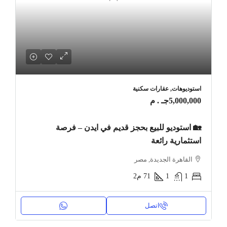
استوديوهات, عقارات سكنية
5,000,000جـ . م
🏡 استوديو للبيع بحجز قديم في ايدن – فرصة
استثمارية رائعة
القاهرة الجديدة, مصر
1
1
71
م2
اتصل