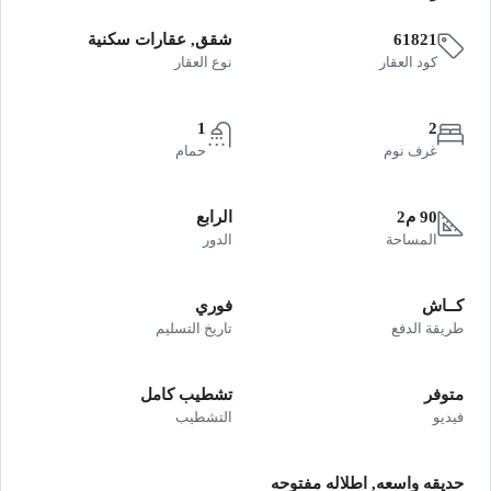
61821
شقق, عقارات سكنية
كود العقار
نوع العقار
1
2
غرف نوم
حمام
90 م2
الرابع
المساحة
الدور
كــاش
فوري
طريقة الدفع
تاريخ التسليم
متوفر
تشطيب كامل
فيديو
التشطيب
حديقه واسعه, اطلاله مفتوحه