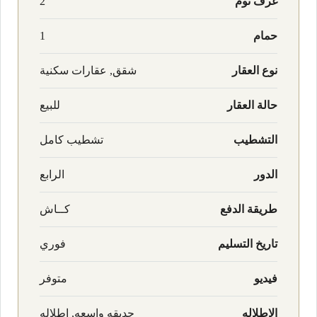
غرف نوم
2
حمام
1
نوع العقار
شقق, عقارات سكنية
حالة العقار
للبيع
التشطيب
تشطيب كامل
الدور
الرابع
طريقة الدفع
كــاش
تاريخ التسليم
فوري
فيديو
متوفر
الاطلاله
حديقه واسعه, اطلاله