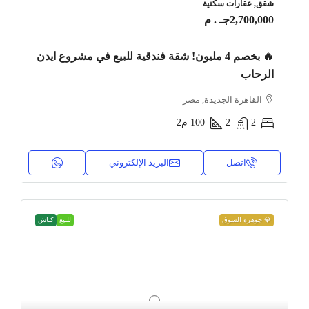
شقق, عقارات سكنية
2,700,000جـ . م
🔥 بخصم 4 مليون! شقة فندقية للبيع في مشروع ايدن
الرحاب
القاهرة الجديدة, مصر
2
2
100
م2
اتصل
البريد الإلكتروني
💎 جوهرة السوق
للبيع
كـاش