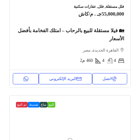
فلل مستقلة, فلل, عقارات سكنية
55,000,000جـ . م
/كاش
🏡 فيلا مستقلة للبيع بالرحاب – امتلك الفخامة بأفضل
الأسعار
القاهرة الجديدة, مصر
4
4
460
م2
اتصل
البريد الإلكتروني
للبيع
مباع
تقسيط
تم البيع