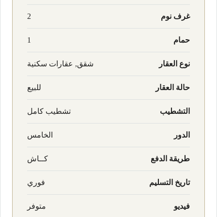
غرف نوم
2
حمام
1
نوع العقار
شقق, عقارات سكنية
حالة العقار
للبيع
التشطيب
تشطيب كامل
الدور
الخامس
طريقة الدفع
كــاش
تاريخ التسليم
فوري
فيديو
متوفر