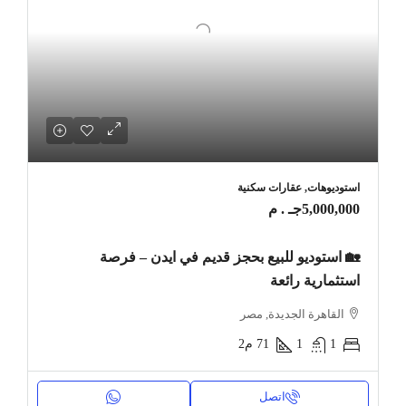
استوديوهات, عقارات سكنية
5,000,000جـ . م
🏡 استوديو للبيع بحجز قديم في ايدن – فرصة
استثمارية رائعة
القاهرة الجديدة, مصر
1
1
71
م2
اتصل