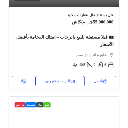
فلل مستقلة, فلل, عقارات سكنية
55,000,000جـ . م
/كاش
🏡 فيلا مستقلة للبيع بالرحاب – امتلك الفخامة بأفضل
الأسعار
القاهرة الجديدة, مصر
4
4
460
م2
اتصل
البريد الإلكتروني
للبيع
مباع
تقسيط
تم البيع