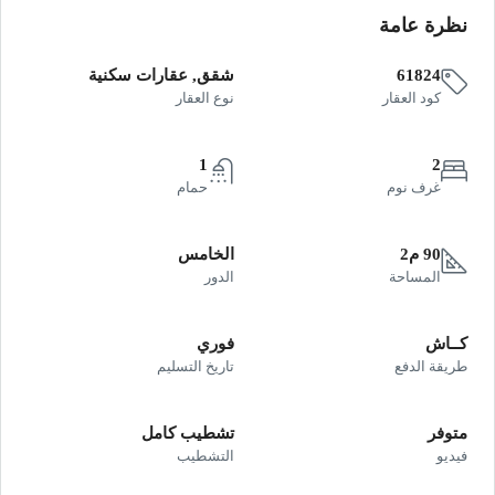
نظرة عامة
61824
شقق, عقارات سكنية
كود العقار
نوع العقار
1
2
غرف نوم
حمام
90 م2
الخامس
المساحة
الدور
كــاش
فوري
طريقة الدفع
تاريخ التسليم
متوفر
تشطيب كامل
فيديو
التشطيب