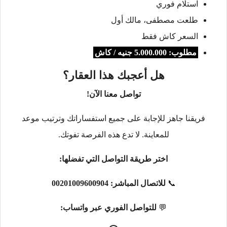
استلام فوري
طلعت مصطفى، مالك أول
السعر كاش فقط
مطلوب: 5.000.000 جنيه / كاش
هل أعجبك هذا العقار؟
تواصل معنا الآن!
فريقنا جاهز للإجابة على جميع استفساراتك وترتيب موعد
للمعاينة. لا تدع هذه الفرصة تفوتك.
اختر طريقة التواصل التي تفضلها:
📞
للاتصال المباشر:
00201009600904
💬
للتواصل الفوري عبر واتساب: