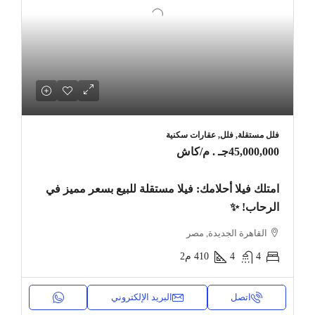
فلل مستقلة, فلل, عقارات سكنية
45,000,000جـ . م
/كاش
امتلك فيلا أحلامك: فيلا مستقلة للبيع بسعر مميز في
الرحاب! ✨
القاهرة الجديدة, مصر
4
4
410
م2
اتصل
البريد الإلكتروني