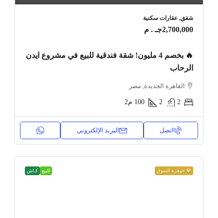
شقق, عقارات سكنية
2,700,000جـ . م
🔥 بخصم 4 مليون! شقة فندقية للبيع في مشروع ايدن
الرحاب
القاهرة الجديدة, مصر
2
2
100
م2
اتصل
البريد الإلكتروني
💎 جوهرة السوق
للبيع
كـاش