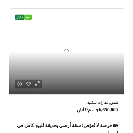
للبيع
كـاش
شقق, عقارات سكنية
6,650,000جـ . م
/كاش
🏡 فرصة لا تُعوّض! شقة أرضي بحديقة للبيع كاش في