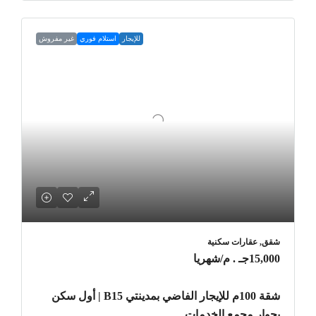
للإيجار
استلام فوري
غير مفروش
شقق, عقارات سكنية
15,000جـ . م
/شهريا
شقة 100م للإيجار الفاضي بمدينتي B15 | أول سكن
بجوار مجمع الخدمات