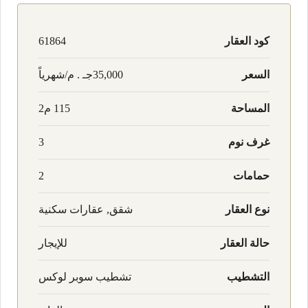
كود العقار
61864
السعر
35,000جـ . م/شهرياً
المساحة
115 م2
غرف نوم
3
حمامات
2
نوع العقار
شقق, عقارات سكنية
حالة العقار
للإيجار
التشطيب
تشطيب سوبر لوكس