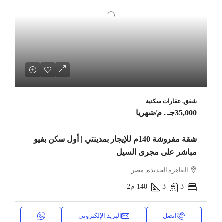
شقق, عقارات سكنية
35,000جـ . م
/شهريا
شقة مفروشة 140م للإيجار بمدينتي | أول سكن بفيو
مباشر على مجرى السيل
القاهرة الجديدة, مصر
3
3
140
م2
اتصل
البريد الإلكتروني