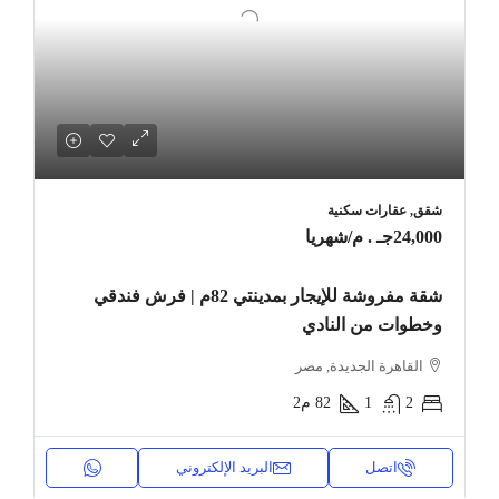
شقق, عقارات سكنية
24,000جـ . م
/شهريا
شقة مفروشة للإيجار بمدينتي 82م | فرش فندقي
وخطوات من النادي
القاهرة الجديدة, مصر
2
1
82
م2
اتصل
البريد الإلكتروني