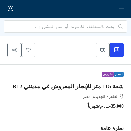
للإيجار
مفروش
شقة 115 متر للإيجار المفروش في مدينتي B12
القاهرة الجديدة, مصر
35,000جـ . م
/شهرياً
نظرة عامة