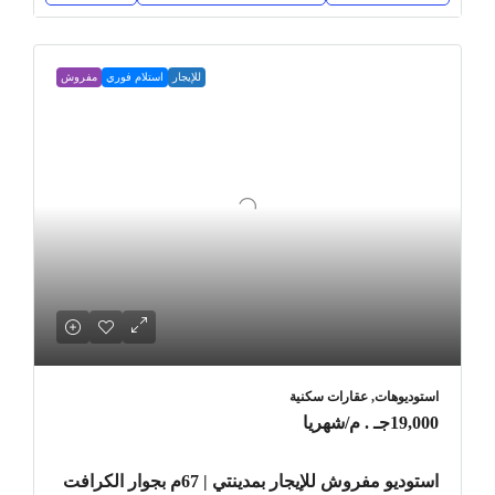
للإيجار
استلام فوري
مفروش
استوديوهات, عقارات سكنية
19,000جـ . م
/شهريا
استوديو مفروش للإيجار بمدينتي | 67م بجوار الكرافت