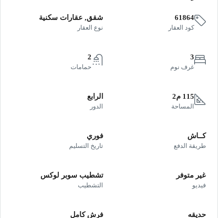
61864
شقق, عقارات سكنية
كود العقار
نوع العقار
2
3
غرف نوم
حمامات
115 م2
الرابع
المساحة
الدور
كــاش
فوري
طريقة الدفع
تاريخ التسليم
غير متوفر
تشطيب سوبر لوكس
فيديو
التشطيب
حديقه
فرش كامل