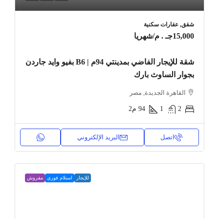
شقق, عقارات سكنية
15,000جـ . م
/شهريا
شقة للإيجار الفاضي بمدينتي 94م | B6 بفيو وايد جاردن
بجوار الساوث بارك
القاهرة الجديدة, مصر
2
1
94
م2
اتصل
البريد الإلكتروني
للإيجار
استلام فوري
مفروش