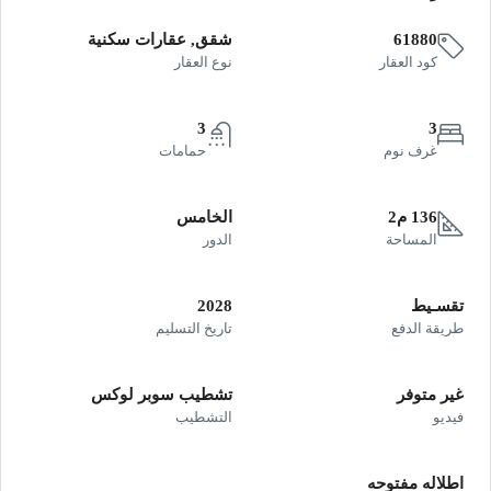
61880
شقق, عقارات سكنية
كود العقار
نوع العقار
3
3
غرف نوم
حمامات
136 م2
الخامس
المساحة
الدور
تقسـيط
2028
طريقة الدفع
تاريخ التسليم
غير متوفر
تشطيب سوبر لوكس
فيديو
التشطيب
اطلاله مفتوحه