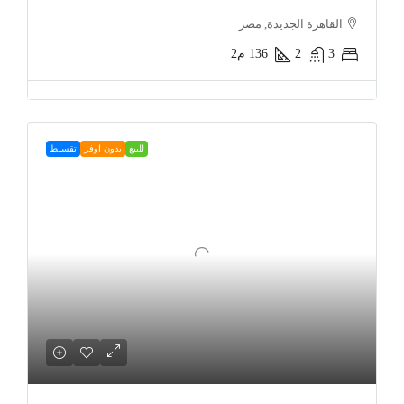
القاهرة الجديدة, مصر
3
2
136
م2
للبيع
بدون اوفر
تقسيط