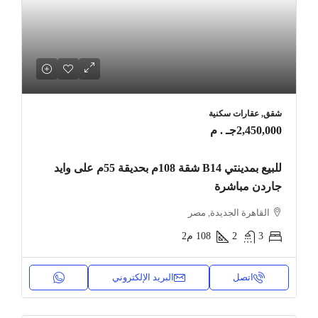
شقق, عقارات سكنية
2,450,000جـ . م
للبيع بمدينتي B14 شقة 108م بحديقة 55م على وايد
جاردن مباشرة
القاهرة الجديدة, مصر
3
2
108
م2
اتصل
البريد الإلكتروني