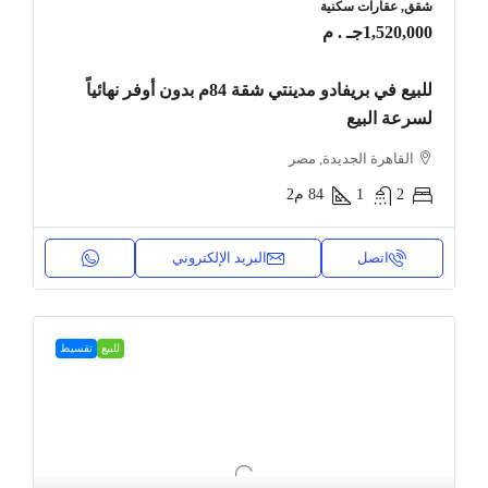
شقق, عقارات سكنية
1,520,000جـ . م
للبيع في بريفادو مدينتي شقة 84م بدون أوفر نهائياً
لسرعة البيع
القاهرة الجديدة, مصر
2
1
84
م2
اتصل
البريد الإلكتروني
للبيع
تقسيط