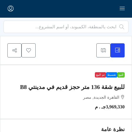
للبيع
تقسيط
تم البيع
للبيع شقة 136 متر حجز قديم في مدينتي B8
القاهرة الجديدة, مصر
3,969,330جـ . م
نظرة عامة