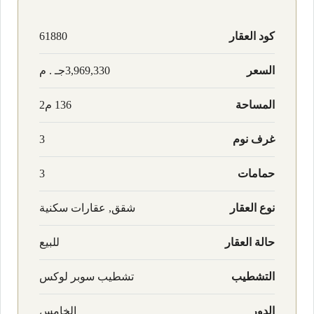
كود العقار
61880
السعر
3,969,330جـ . م
المساحة
136 م2
غرف نوم
3
حمامات
3
نوع العقار
شقق, عقارات سكنية
حالة العقار
للبيع
التشطيب
تشطيب سوبر لوكس
الدور
الخامس