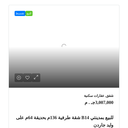
للبيع
تقسيط
شقق, عقارات سكنية
3,007,000جـ . م
للبيع بمدينتي B14 شقة طرفية 136م بحديقة 64م على
وايد جاردن