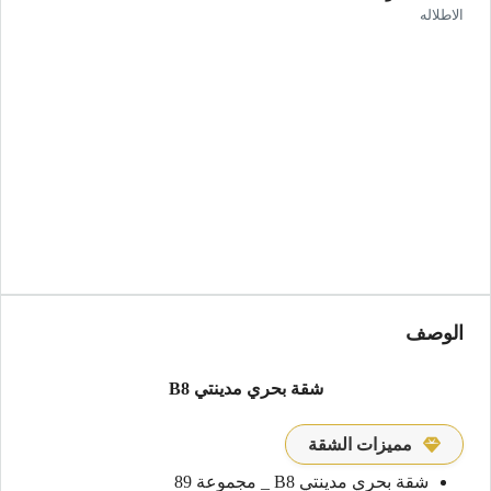
الاطلاله
الوصف
شقة بحري مدينتي B8
مميزات الشقة
شقة بحري مدينتي B8 _ مجموعة 89