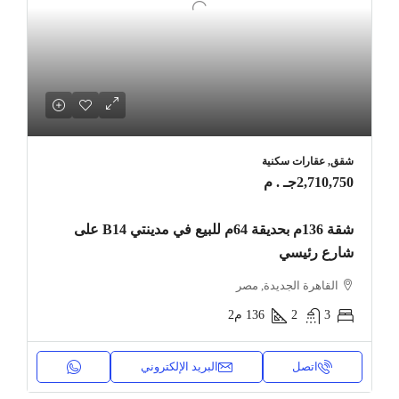
شقق, عقارات سكنية
2,710,750جـ . م
شقة 136م بحديقة 64م للبيع في مدينتي B14 على
شارع رئيسي
القاهرة الجديدة, مصر
3
2
136
م2
اتصل
البريد الإلكتروني