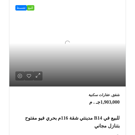
للبيع
تقسيط
شقق, عقارات سكنية
1,903,000جـ . م
للبيع في B14 مدينتي شقة 116م بحري فيو مفتوح
بتنازل مجاني