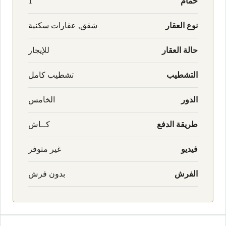
حمام
1
نوع العقار
شقق, عقارات سكنية
حالة العقار
للإيجار
التشطيب
تشطيب كامل
الدور
الخامس
طريقة الدفع
كــاش
فيديو
غير متوفر
الفرش
بدون فرش