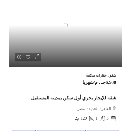
شقق, عقارات سكنية
6,500جـ . م
/شهريا
شقة للإيجار بحري أول سكن بمدينة المستقبل
القاهرة الجديدة, مصر
3
1
120
م2