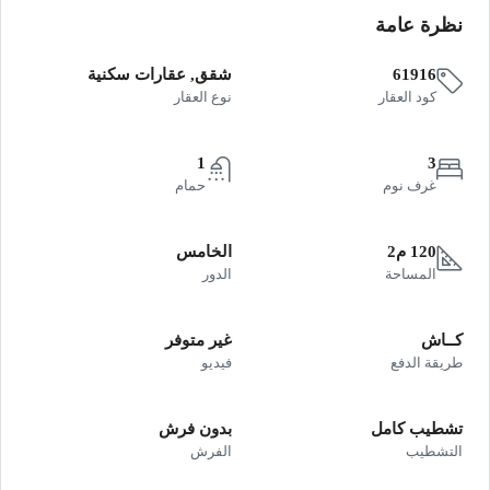
نظرة عامة
61916
شقق, عقارات سكنية
كود العقار
نوع العقار
1
3
غرف نوم
حمام
120 م2
الخامس
المساحة
الدور
كــاش
غير متوفر
طريقة الدفع
فيديو
تشطيب كامل
بدون فرش
التشطيب
الفرش