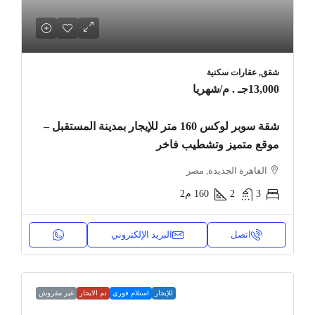
شقق, عقارات سكنية
13,000جـ . م
/شهريا
شقة سوبر لوكس 160 متر للإيجار بمدينة المستقبل –
موقع متميز وتشطيب فاخر
القاهرة الجديدة, مصر
3
2
160
م2
اتصل
البريد الإلكتروني
للإيجار
استلام فوري
تم الايجار
غير مفروش