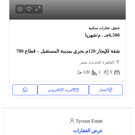
شقق, عقارات سكنية
6,500جـ . م
/شهريا
شقة للإيجار 120م بحري بمدينة المستقبل – قطاع 700
القاهرة الجديدة, مصر
3
1
120
م2
اتصل
البريد الإلكتروني
Tycoon Estate
عرض العقارات