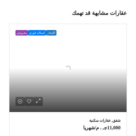
عقارات مشابهة قد تهمك
للإيجار
استلام فوري
مفروش
شقق, عقارات سكنية
11,000جـ . م
/شهريا