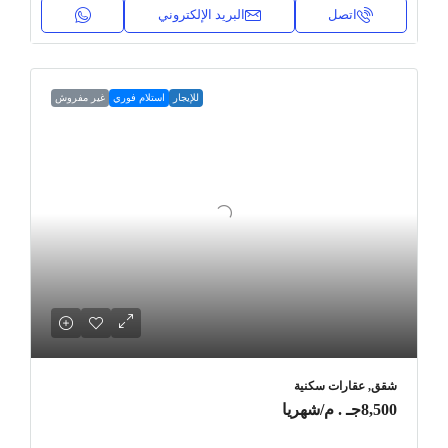
اتصل
البريد الإلكتروني
للإيجار
استلام فوري
غير مفروش
شقق, عقارات سكنية
8,500جـ . م
/شهريا