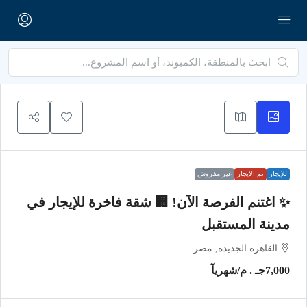
للإيجار
تم الايجار
غير مفروش
✨ اغتنم الفرصة الآن! 🏢 شقة فاخرة للإيجار في
مدينة المستقبل
القاهرة الجديدة, مصر
7,000جـ . م
/شهريآ