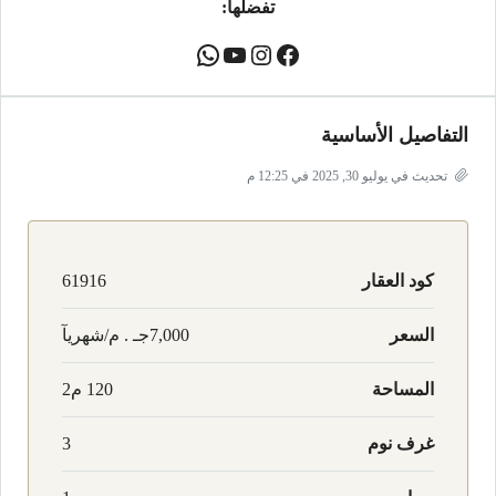
تفضلها:
التفاصيل الأساسية
تحديث في يوليو 30, 2025 في 12:25 م
كود العقار
61916
السعر
7,000جـ . م/شهريآ
المساحة
120 م2
غرف نوم
3