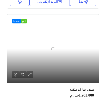
اتصل
البريد الإلكتروني
للبيع
تقسيط
شقق, عقارات سكنية
1,903,000جـ . م