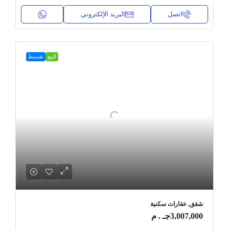
اتصل
البريد الإلكتروني
للبيع
تقسيط
شقق, عقارات سكنية
3,007,000جـ . م