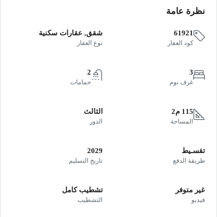
نظرة عامة
61921
شقق, عقارات سكنية
كود العقار
نوع العقار
2
3
غرف نوم
حمامات
115 م2
الثالث
المساحة
الدور
تقسـيط
2029
طريقة الدفع
تاريخ التسليم
غير متوفر
تشطيب كامل
فيديو
التشطيب