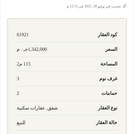
تحديث في يوليو 30, 2025 في 12:55 م
كود العقار
61921
السعر
1,342,000جـ . م
المساحة
115 م2
غرف نوم
3
حمامات
2
نوع العقار
شقق, عقارات سكنية
حالة العقار
للبيع