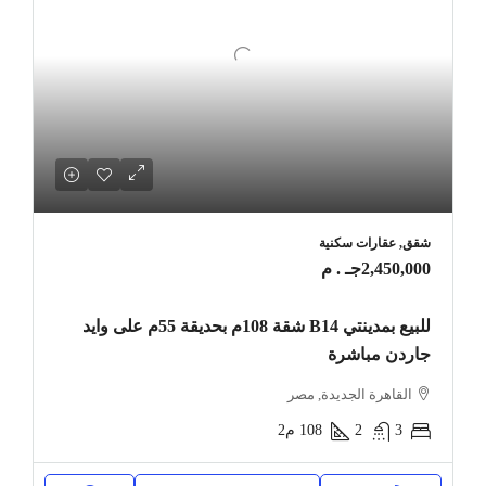
شقق, عقارات سكنية
2,450,000جـ . م
للبيع بمدينتي B14 شقة 108م بحديقة 55م على وايد
جاردن مباشرة
القاهرة الجديدة, مصر
3
2
108
م2