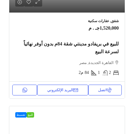
شقق, عقارات سكنية
1,520,000جـ . م
للبيع في بريفادو مدينتي شقة 84م بدون أوفر نهائياً
لسرعة البيع
القاهرة الجديدة, مصر
2
1
84
م2
اتصل
البريد الإلكتروني
للبيع
تقسيط