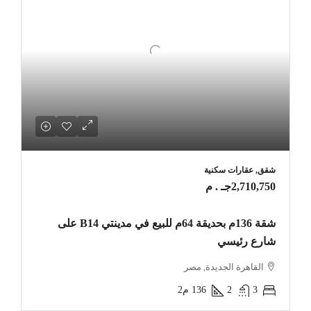
شقق, عقارات سكنية
2,710,750جـ . م
شقة 136م بحديقة 64م للبيع في مدينتي B14 على
شارع رئيسي
القاهرة الجديدة, مصر
3
2
136
م2