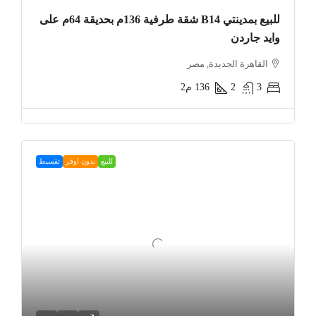
للبيع بمدينتي B14 شقة طرفية 136م بحديقة 64م على
وايد جاردن
القاهرة الجديدة, مصر
3
2
136
م2
للبيع
بدون اوفر
تقسيط