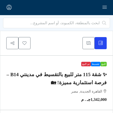
للبيع
تقسيط
تم البيع
✨ شقة 115 متر للبيع بالتقسيط في مدينتي B14 –
فرصة استثمارية مميزة! 🏡
القاهرة الجديدة, مصر
1,342,000جـ . م