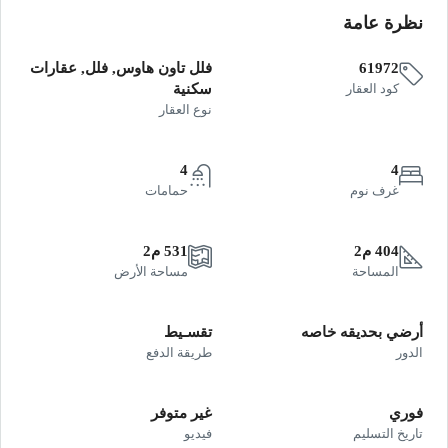
نظرة عامة
61972
فلل تاون هاوس, فلل, عقارات
كود العقار
سكنية
نوع العقار
4
4
غرف نوم
حمامات
404 م2
531 م2
المساحة
مساحة الأرض
أرضي بحديقه خاصه
تقسـيط
الدور
طريقة الدفع
فوري
غير متوفر
تاريخ التسليم
فيديو