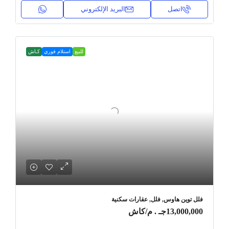
اتصل
البريد الإلكتروني
للبيع
استلام فوري
كـاش
فلل توين هاوس, فلل, عقارات سكنية
13,000,000جـ . م
/كاش