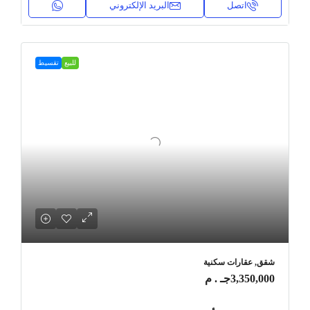
اتصل
البريد الإلكتروني
للبيع
تقسيط
شقق, عقارات سكنية
3,350,000جـ . م