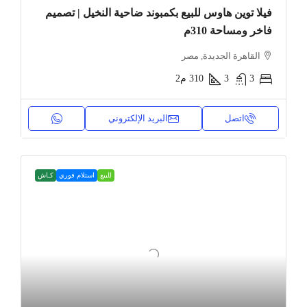
فيلا توين هاوس للبيع بكمبوند ضاحية النخيل | تصميم
فاخر ومساحة 310م
القاهرة الجديدة, مصر
3
3
310
م2
اتصل
البريد الإلكتروني
للبيع
استلام فوري
كـاش