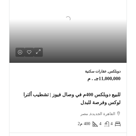
دوبلكس, عقارات سكنية
11,000,000جـ . م
للبيع دوبلكس 400م في وصال فيوز | تشطيب ألترا
لوكس وفرصة للبدل
القاهرة الجديدة, مصر
4
4
400
م2