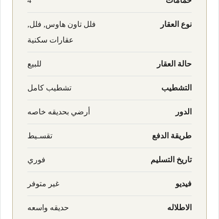
حمامات
4
نوع العقار
فلل تاون هاوس, فلل,
عقارات سكنية
حالة العقار
للبيع
التشطيب
تشطيب كامل
الدور
أرضي بحديقه خاصه
طريقة الدفع
تقسـيط
تاريخ التسليم
فوري
فيديو
غير متوفر
الاطلاله
حديقه واسعه