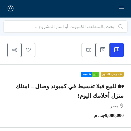
💎 جوهرة السوق
للبيع
تقسيط
🏡 للبيع فيلا تقسيط في كمبوند وصال – امتلك
منزل أحلامك اليوم!
مصر
9,000,000جـ . م