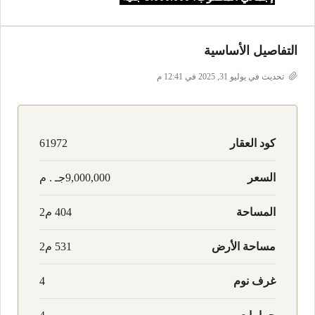
التفاصيل الأساسية
تحديث في يوليو 31, 2025 في 12:41 م
كود العقار
61972
السعر
9,000,000جـ . م
المساحة
404 م2
مساحة الأرض
531 م2
غرف نوم
4