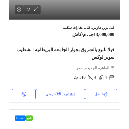
فلل توين هاوس, فلل, عقارات سكنية
13,000,000جـ . م
/كاش
فيلا للبيع بالشروق بجوار الجامعة البريطانية | تشطيب
سوبر لوكس
القاهرة الجديدة, مصر
4
4
310
م2
اتصل
البريد الإلكتروني
للبيع
تقسيط