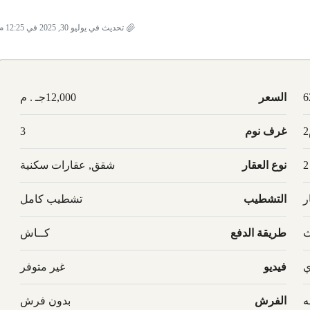
تحديث في يوليو 30, 2025 في 12:25 م
6
السعر
12,000جـ . م
غرف نوم
3
2
نوع العقار
شقق, عقارات سكنية
ر
التشطيب
تشطيب كامل
ث
طريقة الدفع
كــاش
ي
فيديو
غير متوفر
ه
الفرش
بدون فرش