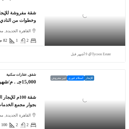
وخطوات من النادي
القاهرة الجديدة, م
2
1
82
م2
Tycoon Estate
شقق, عقارات سكنية
للإيجار
استلام فوري
غير مفروش
15,000جـ . م
/شهري
بجوار مجمع الخدما
القاهرة الجديدة, م
100
2
2