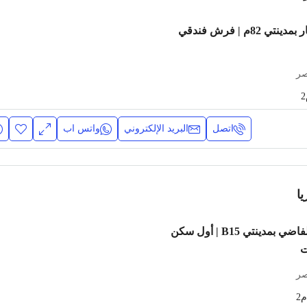
شقة مفروشة للإيجار بمدينتي 82م | فرش فندقي
صر
اتصل
البريد الإلكتروني
واتس اب
ا
شقة 100م للإيجار الفاضي بمدينتي B15 | أول سكن
ت
صر
م2