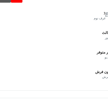
3
غرف نوم
الث
ور
 متوفر
يو
ون فرش
فرش