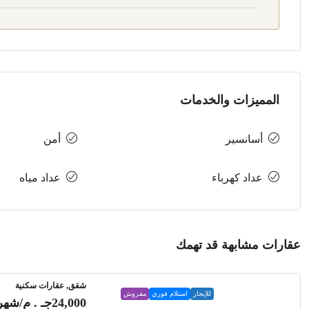
المميزات والخدمات
أسانسير
أمن
عداد كهرباء
عداد مياه
عقارات مشابهة قد تهمك
شقق, عقارات سكنية
للإيجار
استلام فوري
مفروش
24,000جـ . م
/شهري