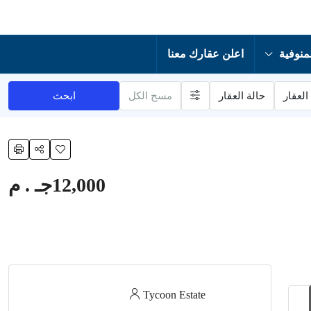
منوفية
اعلن عقارك معنا
العقار
حالة العقار
مسح الكل
ابحث
12,000جـ . م
Tycoon Estate