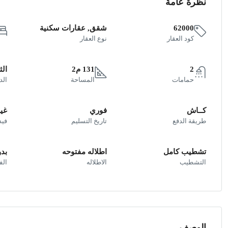
نظرة عامة
62000
شقق, عقارات سكنية
كود العقار
نوع العقار
2
131 م2
الث
حمامات
المساحة
الد
كــاش
فوري
غير
طريقة الدفع
تاريخ التسليم
فيد
تشطيب كامل
اطلاله مفتوحه
بد
التشطيب
الاطلاله
ال
الوصف