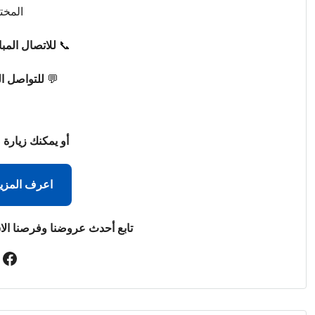
المخت
📞
للاتصال المب
💬
للتواصل ا
أو يمكنك زيارة 
اعرف المزي
تابع أحدث عروضنا وفرصنا الا