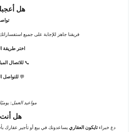
هل أعجبك
تواصل
فريقنا جاهز للإجابة على جميع استفساراتك 
اختر طريقة ال
📞
للاتصال المب
💬
للتواصل ا
مواعيد العمل: يوميًا من 9 صباحًا حتى 
هل أنت 
دع خبراء
تايكون العقاري
يساعدونك في بيع أو تأجير عقارك ب