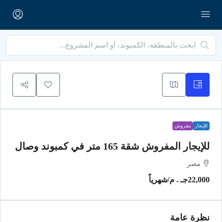
للإيجار
مفروش
للإيجار المفروش شقة 165 متر في كمبوند وصال
مصر
22,000جـ . م
/شهرياً
نظرة عامة