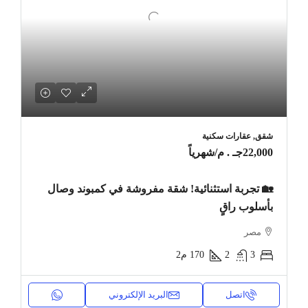
شقق, عقارات سكنية
22,000جـ . م
/شهرياً
🏡 تجربة استثنائية! شقة مفروشة في كمبوند وصال
بأسلوب راقٍ
مصر
3
2
170
م2
اتصل
البريد الإلكتروني