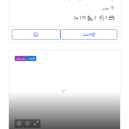
مصر
3
2
170
م2
اتصل
للإيجار
مفروش