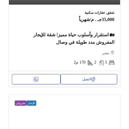
شقق, عقارات سكنية
35,000جـ . م
/شهرياً
🏡 استقرار وأسلوب حياة مميز! شقة للإيجار
المفروش مدد طويلة في وصال
مصر
3
2
170
م2
اتصل
للإيجار
مفروش