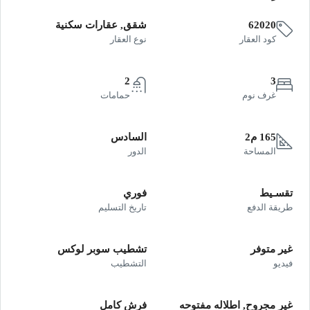
62020
شقق, عقارات سكنية
كود العقار
نوع العقار
2
3
غرف نوم
حمامات
165 م2
السادس
المساحة
الدور
تقسـيط
فوري
طريقة الدفع
تاريخ التسليم
غير متوفر
تشطيب سوبر لوكس
فيديو
التشطيب
غير مجروح, اطلاله مفتوحه
فرش كامل