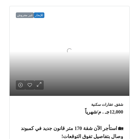
للإيجار
غير مفروش
شقق, عقارات سكنية
12,000جـ . م
/شهرياً
🏡 استأجر الآن شقة 170 متر قانون جديد في كمبوند
وصال بتفاصيل تفوق التوقعات!