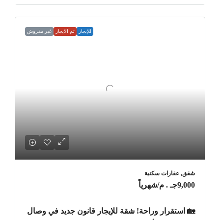
للإيجار
تم الايجار
غير مفروش
شقق, عقارات سكنية
9,000جـ . م
/شهرياً
🏡 استقرار وراحة! شقة للإيجار قانون جديد في وصال