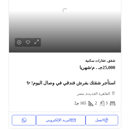
شقق, عقارات سكنية
25,000جـ . م
/شهريا
استأجر شقتك بفرش فندقي في وصال اليوم! ✨
القاهرة الجديدة, مصر
3
2
165
م2
اتصل
البريد الإلكتروني