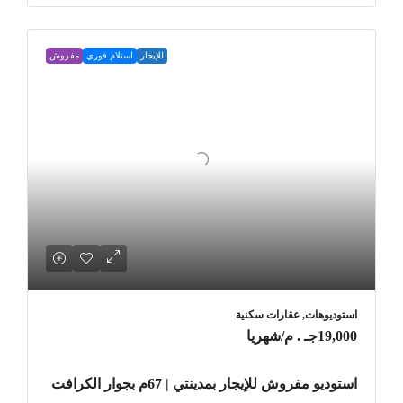
للإيجار
استلام فوري
مفروش
استوديوهات, عقارات سكنية
19,000جـ . م
/شهريا
استوديو مفروش للإيجار بمدينتي | 67م بجوار الكرافت