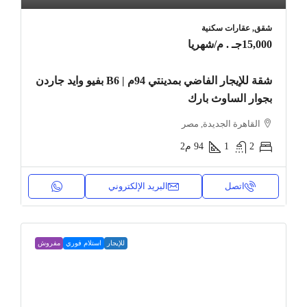
شقق, عقارات سكنية
15,000جـ . م
/شهريا
شقة للإيجار الفاضي بمدينتي 94م | B6 بفيو وايد جاردن
بجوار الساوث بارك
القاهرة الجديدة, مصر
2
1
94
م2
اتصل
البريد الإلكتروني
للإيجار
استلام فوري
مفروش