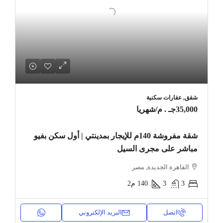
شقق, عقارات سكنية
35,000جـ . م
/شهريا
شقة مفروشة 140م للإيجار بمدينتي | أول سكن بفيو
مباشر على مجرى السيل
القاهرة الجديدة, مصر
3
3
140
م2
اتصل
البريد الإلكتروني