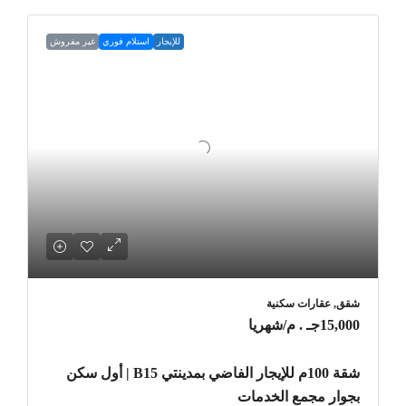
للإيجار
استلام فوري
غير مفروش
شقق, عقارات سكنية
15,000جـ . م
/شهريا
شقة 100م للإيجار الفاضي بمدينتي B15 | أول سكن
بجوار مجمع الخدمات