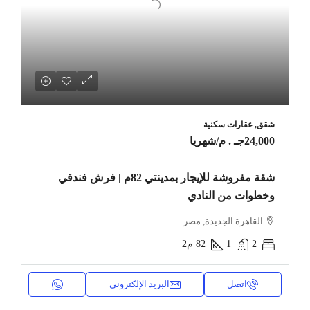
شقق, عقارات سكنية
24,000جـ . م
/شهريا
شقة مفروشة للإيجار بمدينتي 82م | فرش فندقي
وخطوات من النادي
القاهرة الجديدة, مصر
2
1
82
م2
اتصل
البريد الإلكتروني