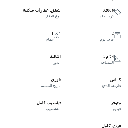
62066
شقق, عقارات سكنية
كود العقار
نوع العقار
1
2
غرف نوم
حمام
74 م2
الثالث
المساحة
الدور
كــاش
فوري
طريقة الدفع
تاريخ التسليم
متوفر
تشطيب كامل
فيديو
التشطيب
فرش كامل