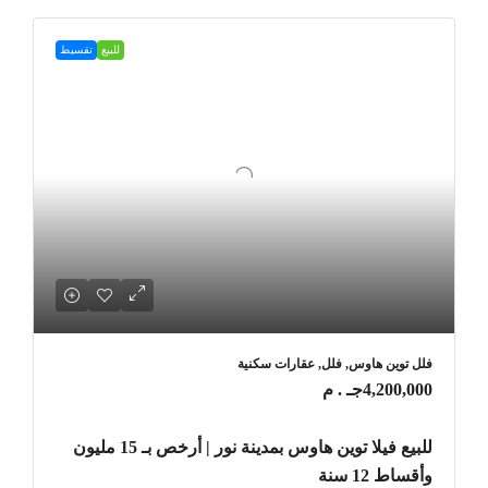
للبيع
تقسيط
فلل توين هاوس, فلل, عقارات سكنية
4,200,000جـ . م
للبيع فيلا توين هاوس بمدينة نور | أرخص بـ 15 مليون
وأقساط 12 سنة