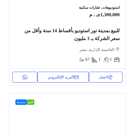
استوديوهات, عقارات سكنية
1,300,000جـ . م
للبيع بمدينة نور استوديو بأقساط 14 سنة وأقل من
سعر الشركة بـ 3 مليون
العاصمة الإدارية, مصر
1
1
67
م2
اتصل
البريد الإلكتروني
للبيع
تقسيط