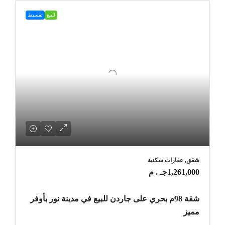
للبيع
تقسيط
شقق, عقارات سكنية
1,261,000جـ . م
شقة 98م بحري على جاردن للبيع في مدينة نور بأوفر
مميز