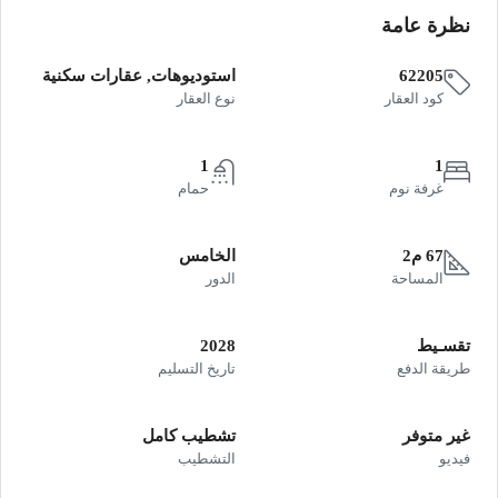
نظرة عامة
62205
استوديوهات, عقارات سكنية
كود العقار
نوع العقار
1
1
غرفة نوم
حمام
67 م2
الخامس
المساحة
الدور
تقسـيط
2028
طريقة الدفع
تاريخ التسليم
غير متوفر
تشطيب كامل
فيديو
التشطيب