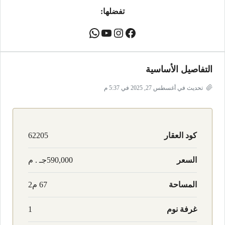
تفضلها:
التفاصيل الأساسية
تحديث في أغسطس 27, 2025 في 5:37 م
كود العقار
62205
السعر
590,000جـ . م
المساحة
67 م2
غرفة نوم
1