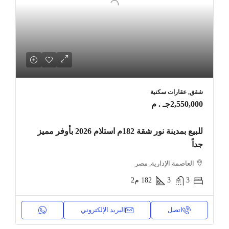
شقق, عقارات سكنية
2,550,000جـ . م
للبيع بمدينة نور شقة 182م استلام 2026 بأوفر مميز
جداً
العاصمة الإدارية, مصر
3
3
182
م2
اتصل
البريد الإلكتروني