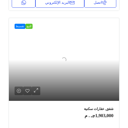
اتصل
البريد الإلكتروني
للبيع
تقسيط
شقق, عقارات سكنية
1,903,000جـ . م