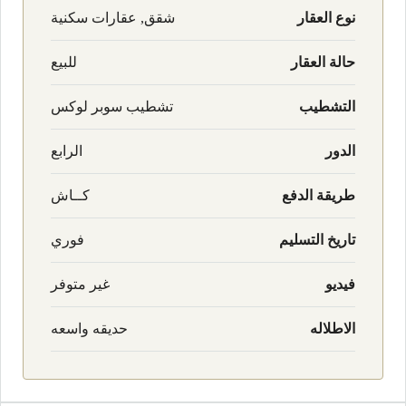
نوع العقار
شقق, عقارات سكنية
حالة العقار
للبيع
التشطيب
تشطيب سوبر لوكس
الدور
الرابع
طريقة الدفع
كــاش
تاريخ التسليم
فوري
فيديو
غير متوفر
الاطلاله
حديقه واسعه