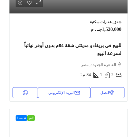
شقق, عقارات سكنية
1,520,000جـ . م
للبيع في بريفادو مدينتي شقة 84م بدون أوفر نهائياً
لسرعة البيع
القاهرة الجديدة, مصر
2
1
84
م2
اتصل
البريد الإلكتروني
للبيع
تقسيط