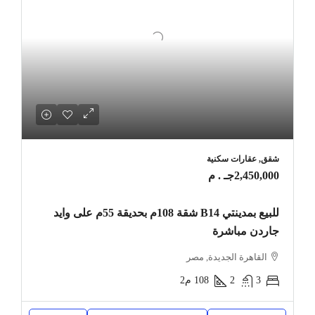
شقق, عقارات سكنية
2,450,000جـ . م
للبيع بمدينتي B14 شقة 108م بحديقة 55م على وايد
جاردن مباشرة
القاهرة الجديدة, مصر
3
2
108
م2