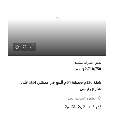
شقق, عقارات سكنية
2,710,750جـ . م
شقة 136م بحديقة 64م للبيع في مدينتي B14 على
شارع رئيسي
القاهرة الجديدة, مصر
3
2
136
م2