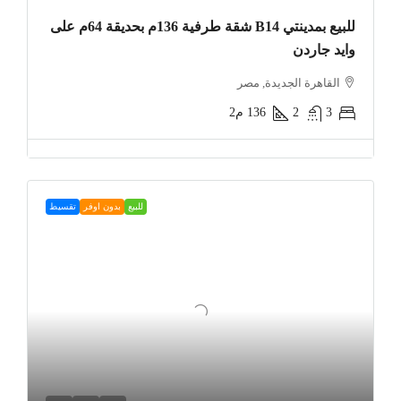
للبيع بمدينتي B14 شقة طرفية 136م بحديقة 64م على
وايد جاردن
القاهرة الجديدة, مصر
3
2
136
م2
للبيع
بدون اوفر
تقسيط