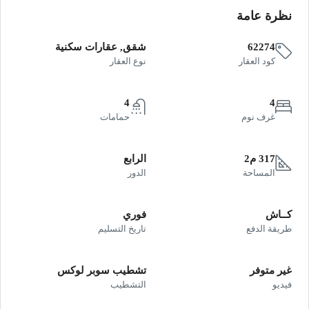
نظرة عامة
62274
شقق, عقارات سكنية
كود العقار
نوع العقار
4
4
غرف نوم
حمامات
317 م2
الرابع
المساحة
الدور
كــاش
فوري
طريقة الدفع
تاريخ التسليم
غير متوفر
تشطيب سوبر لوكس
فيديو
التشطيب