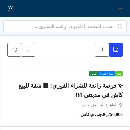
للبيع
استلام فوري
كـاش
✨ فرصة رائعة للشراء الفوري! 🏢 شقة للبيع
كاش في مدينتي B1
القاهرة الجديدة, مصر
26,750,000جـ . م
/كاش