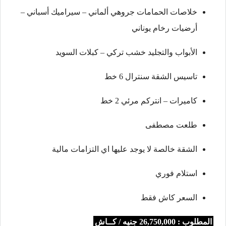
خلاصات الحمامات جروهي ألماني – سيراميك أسباني –
أرضيات رخام يوناني
الأبواب والتجليد خشب تركي – كبلات السويد
تاسيس الشقة سنترال 6 خط
كاميرات – انتركم مرئي 2 خط
طلعت مصطفى
الشقة خالصة لا يوجد عليها اي التزامات مالية
استلام فوري
السعر كاش فقط
المطلوب : 26,750,000 جنيه / كــاش