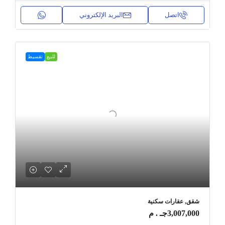
اتصل
البريد الإلكتروني
للبيع
تقسيط
شقق, عقارات سكنية
3,007,000جـ . م