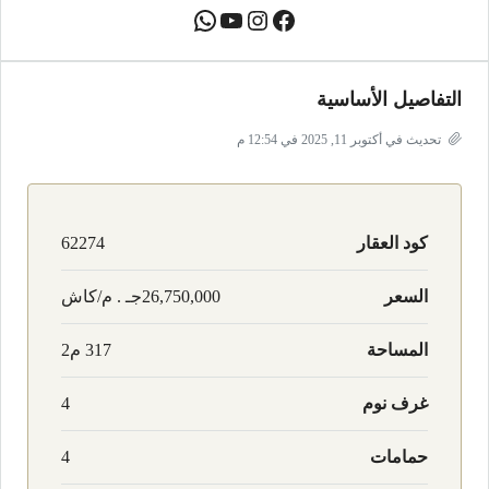
التفاصيل الأساسية
تحديث في أكتوبر 11, 2025 في 12:54 م
كود العقار
62274
السعر
26,750,000جـ . م/كاش
المساحة
317 م2
غرف نوم
4
حمامات
4