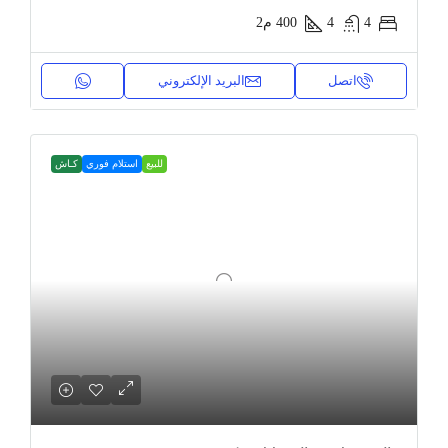
4
4
400
م2
اتصل
البريد الإلكتروني
للبيع
استلام فوري
كـاش