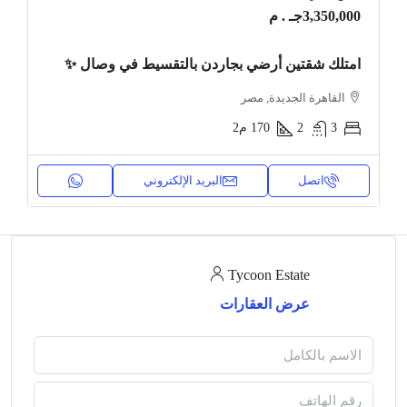
3,350,000جـ . م
امتلك شقتين أرضي بجاردن بالتقسيط في وصال ✨
القاهرة الجديدة, مصر
3
2
170
م2
اتصل
البريد الإلكتروني
Tycoon Estate
عرض العقارات