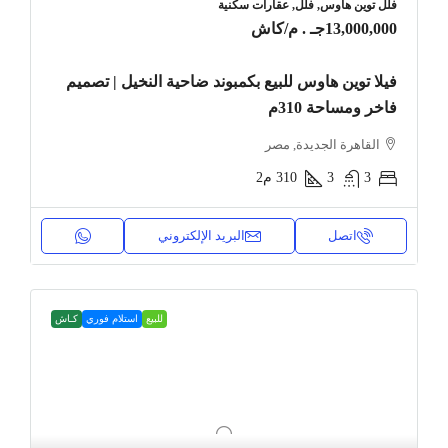
فلل توين هاوس, فلل, عقارات سكنية
13,000,000جـ . م
/كاش
فيلا توين هاوس للبيع بكمبوند ضاحية النخيل | تصميم
فاخر ومساحة 310م
القاهرة الجديدة, مصر
3
3
310
م2
اتصل
البريد الإلكتروني
للبيع
استلام فوري
كـاش