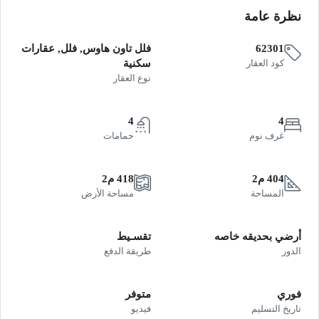
نظرة عامة
62301
فلل تاون هاوس, فلل, عقارات
كود العقار
سكنية
نوع العقار
4
4
غرف نوم
حمامات
404 م2
418 م2
المساحة
مساحة الأرض
أرضي بحديقه خاصه
تقسـيط
الدور
طريقة الدفع
فوري
متوفر
تاريخ التسليم
فيديو