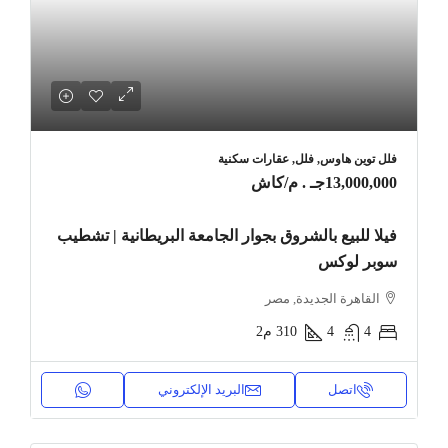
فلل توين هاوس, فلل, عقارات سكنية
13,000,000جـ . م
/كاش
فيلا للبيع بالشروق بجوار الجامعة البريطانية | تشطيب
سوبر لوكس
القاهرة الجديدة, مصر
4
4
310
م2
اتصل
البريد الإلكتروني