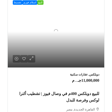
للبيع
استلام فوري
تقسيط
دوبلكس, عقارات سكنية
11,000,000جـ . م
للبيع دوبلكس 400م في وصال فيوز | تشطيب ألترا
لوكس وفرصة للبدل
القاهرة الجديدة, مصر