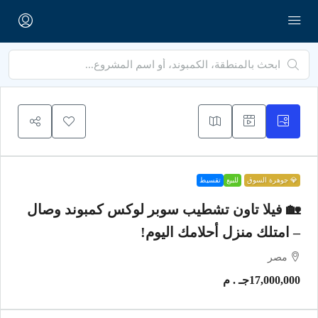
💎 جوهرة السوق
للبيع
تقسيط
🏡 فيلا تاون تشطيب سوبر لوكس كمبوند وصال
– امتلك منزل أحلامك اليوم!
مصر
17,000,000جـ . م