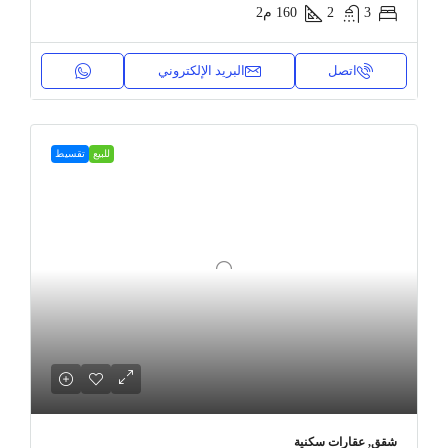
3
2
160
م2
اتصل
البريد الإلكتروني
للبيع
تقسيط
شقق, عقارات سكنية