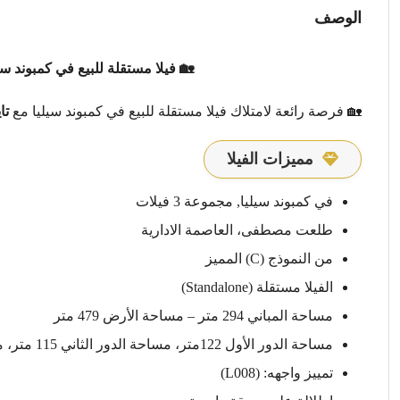
الوصف
🏡 فيلا مستقلة للبيع في كمبوند سيل
🏡 فرصة رائعة لامتلاك فيلا مستقلة للبيع في كمبوند سيليا مع
تا
مميزات الفيلا
في كمبوند سيليا, مجموعة 3 فيلات
طلعت مصطفى، العاصمة الادارية
من النموذج (C) المميز
الفيلا مستقلة (Standalone)
مساحة المباني 294 متر – مساحة الأرض 479 متر
مساحة الدور الأول 122متر، مساحة الدور الثاني 115 متر، مساحة مباني الروف 31 متر
تمييز واجهه: (L008)