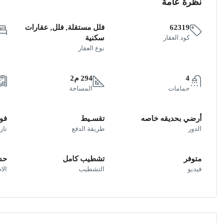
نظرة عامة
62319
فلل مستقلة, فلل, عقارات
كود العقار
سكنية
نوع العقار
4
294 م2
حمامات
المساحة
أرضي بحديقه خاصه
تقسـيط
فو
الدور
طريقة الدفع
تار
متوفر
تشطيب كامل
حد
فيديو
التشطيب
الا