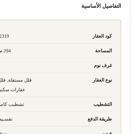
التفاصيل الأساسية
كود العقار
2319
المساحة
294 م2
غرف نوم
نوع العقار
فلل مستقلة, فلل
عقارات سكني
التشطيب
تشطيب كام
طريقة الدفع
تقسـي
فيديو
متوف