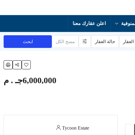
منوفية
اعلن عقارك معنا
العقار
حالة العقار
مسح الكل
ابحث
6,000,000جـ . م
Tycoon Estate