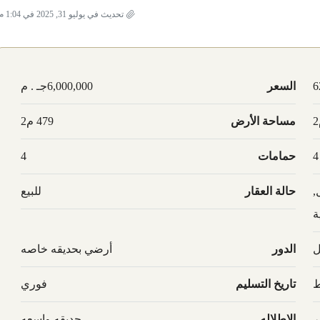
تحديث في يوليو 31, 2025 في 1:04 م
6
السعر
6,000,000جـ . م
مساحة الأرض
479 م2
4
حمامات
4
,
حالة العقار
للبيع
ة
ل
الدور
أرضي بحديقه خاصه
ط
تاريخ التسليم
فوري
ر
الاطلاله
حديقه واسعه