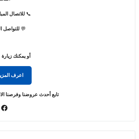
📞
للاتصال المب
💬
للتواصل ا
أو يمكنك زيارة 
اعرف المزي
تابع أحدث عروضنا وفرصنا الا