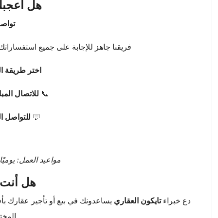
هل أعجبك
تواصل
فريقنا جاهز للإجابة على جميع استفساراتك 
اختر طريقة ال
📞
للاتصال المب
💬
للتواصل ا
مواعيد العمل: يوميًا من 9 صباحًا حتى 
هل أنت 
دع خبراء
تايكون العقاري
يساعدونك في بيع أو تأجير عقارك ب
المخت