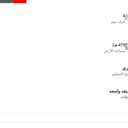
4
غرف نوم
479 م2
مساحة الأرض
ري
يخ التسليم
يقه واسعه
طلاله