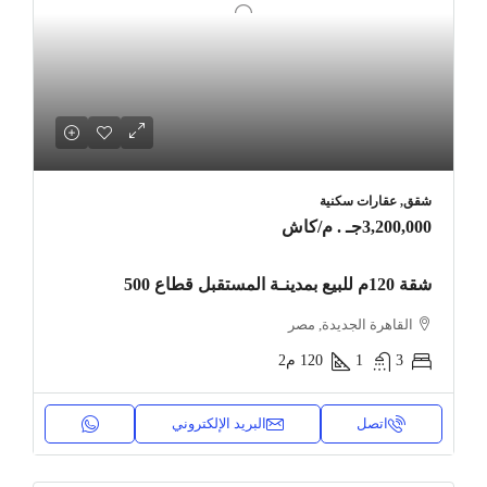
شقق, عقارات سكنية
3,200,000جـ . م
/كاش
شقة 120م للبيع بمدينـة المستقبل قطاع 500
القاهرة الجديدة, مصر
3
1
120
م2
اتصل
البريد الإلكتروني