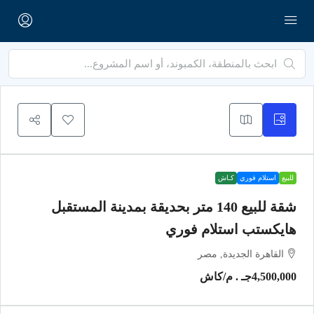
للبيع
استلام فوري
كـاش
شقة للبيع 140 متر بحديقة بمدينة المستقبل
هايكستب استلام فوري
القاهرة الجديدة, مصر
4,500,000جـ . م
/كاش