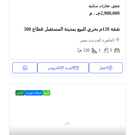
شقق, عقارات سكنية
2,900,000جـ . م
شقة 120م بحري للبيع بمدينة المستقبل قطاع 500
القاهرة الجديدة, مصر
3
1
120
م2
اتصل
البريد الإلكتروني
للبيع
استلام فوري
كـاش