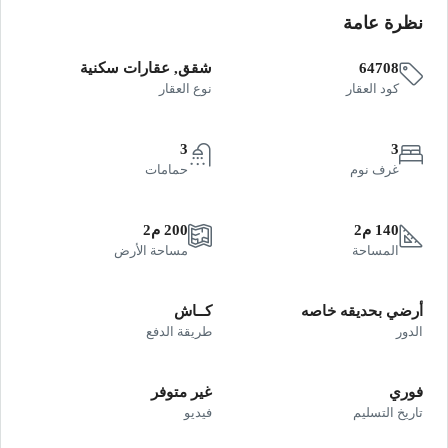
نظرة عامة
64708
شقق, عقارات سكنية
كود العقار
نوع العقار
3
3
غرف نوم
حمامات
140 م2
200 م2
المساحة
مساحة الأرض
أرضي بحديقه خاصه
كــاش
الدور
طريقة الدفع
فوري
غير متوفر
تاريخ التسليم
فيديو