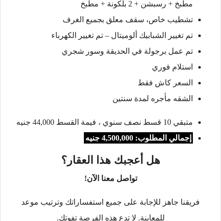
مطبخ + رسبشن + 2 بلكونة + مطبخ
تشطيب خاص، سقف معلق بجميع الغرف
تم تغيير الشبابيك ألوميتال – تم تغيير الكهرباء
تم عمل برجولة في الحديقة وسور شجري
استلام فوري
السعر كاش فقط
الشقه مأجره لمدة سنتين
متبقي 10 قسط نصف سنوي ، فيمة القسط 44,000 جنيه
إجمالي المطلوب: 4,500,000 جنيه
هل أعجبك هذا العقار؟
تواصل معنا الآن!
فريقنا جاهز للإجابة على جميع استفساراتك وترتيب موعد
للمعاينة. لا تدع هذه الفرصة تفوتك.