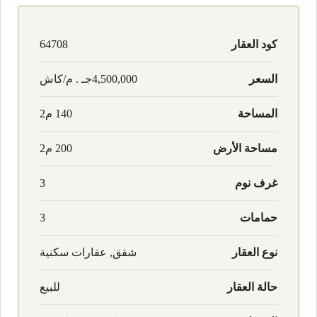
كود العقار
64708
السعر
4,500,000جـ . م/كاش
المساحة
140 م2
مساحة الأرض
200 م2
غرف نوم
3
حمامات
3
نوع العقار
شقق, عقارات سكنية
حالة العقار
للبيع