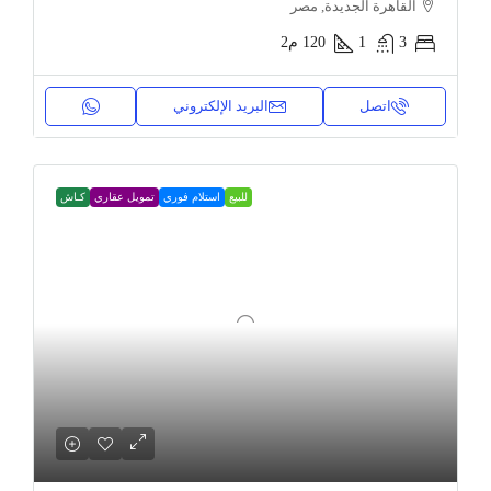
القاهرة الجديدة, مصر
3
1
120
م2
اتصل
البريد الإلكتروني
للبيع
استلام فوري
تمويل عقاري
كـاش