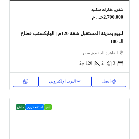
شقق, عقارات سكنية
2,700,000جـ . م
للبيع بمدينة المستقبل شقة 120م | الهايكستب قطاع
الـ 100
القاهرة الجديدة, مصر
3
2
120
م2
اتصل
البريد الإلكتروني
للبيع
استلام فوري
كـاش