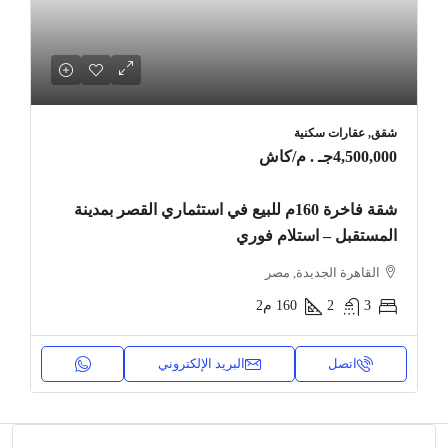
شقق, عقارات سكنية
4,500,000جـ . م
/كاش
شقة فاخرة 160م للبيع في استثماري القصر بمدينة
المستقبل – استلام فوري
القاهرة الجديدة, مصر
3
2
160
م2
اتصل
البريد الإلكتروني