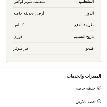
التشطيب
تشطيب سوبر لوكس
الدور
أرضي بحديقه خاصه
طريقة الدفع
كــاش
تاريخ التسليم
فوري
فيديو
غير متوفر
المميزات والخدمات
حديقة خاصة
حصه بالارض