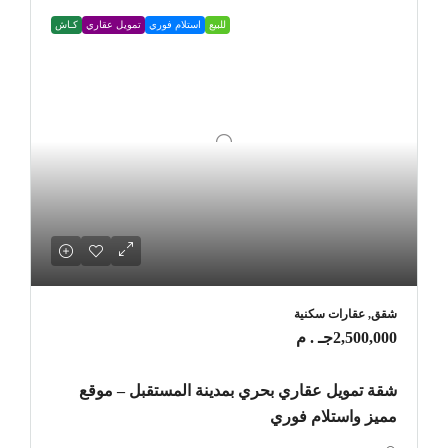
للبيع
استلام فوري
تمويل عقاري
كـاش
شقق, عقارات سكنية
2,500,000جـ . م
شقة تمويل عقاري بحري بمدينة المستقبل – موقع
مميز واستلام فوري