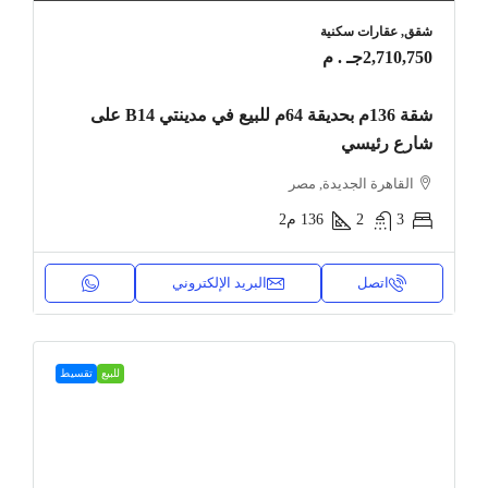
شقق, عقارات سكنية
2,710,750جـ . م
شقة 136م بحديقة 64م للبيع في مدينتي B14 على
شارع رئيسي
القاهرة الجديدة, مصر
3
2
136
م2
اتصل
البريد الإلكتروني
للبيع
تقسيط