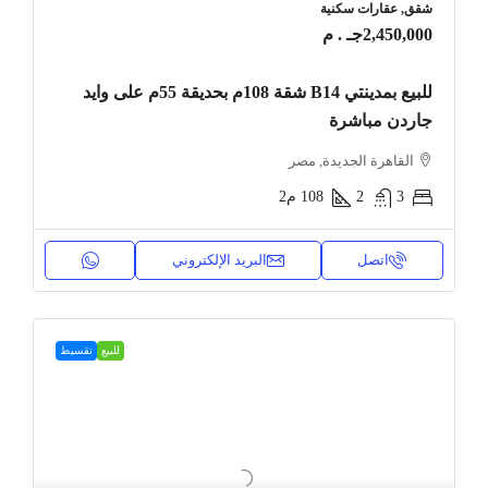
شقق, عقارات سكنية
2,450,000جـ . م
للبيع بمدينتي B14 شقة 108م بحديقة 55م على وايد
جاردن مباشرة
القاهرة الجديدة, مصر
3
2
108
م2
اتصل
البريد الإلكتروني
للبيع
تقسيط