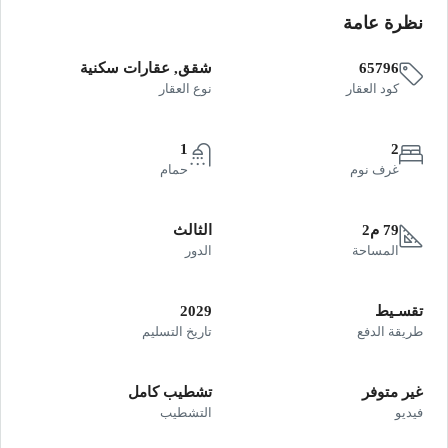
نظرة عامة
65796
شقق, عقارات سكنية
كود العقار
نوع العقار
1
2
غرف نوم
حمام
79 م2
الثالث
المساحة
الدور
تقسـيط
2029
طريقة الدفع
تاريخ التسليم
غير متوفر
تشطيب كامل
فيديو
التشطيب