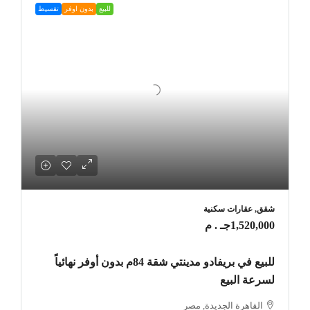
للبيع
بدون اوفر
تقسيط
شقق, عقارات سكنية
1,520,000جـ . م
للبيع في بريفادو مدينتي شقة 84م بدون أوفر نهائياً
لسرعة البيع
القاهرة الجديدة, مصر