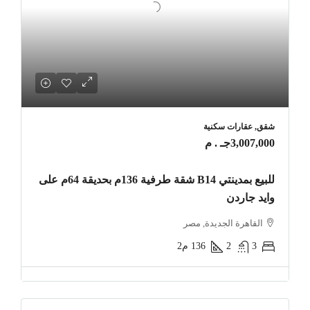
شقق, عقارات سكنية
3,007,000جـ . م
للبيع بمدينتي B14 شقة طرفية 136م بحديقة 64م على
وايد جاردن
القاهرة الجديدة, مصر
3
2
136
م2