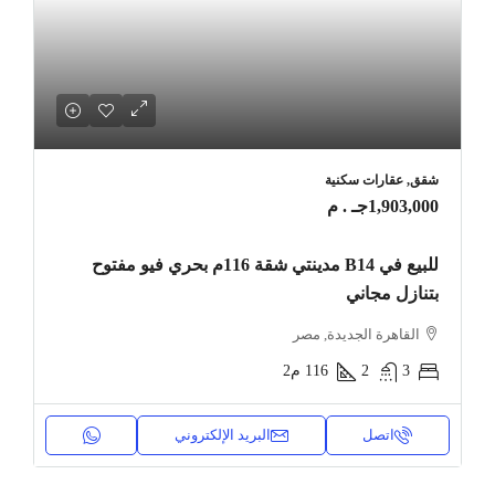
شقق, عقارات سكنية
1,903,000جـ . م
للبيع في B14 مدينتي شقة 116م بحري فيو مفتوح
بتنازل مجاني
القاهرة الجديدة, مصر
3
2
116
م2
اتصل
البريد الإلكتروني