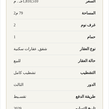
السعر
1,810,510جـ . م
المساحة
79 م2
غرف نوم
2
حمام
1
نوع العقار
شقق, عقارات سكنية
حالة العقار
للبيع
التشطيب
تشطيب كامل
الدور
الثالث
طريقة الدفع
تقسـيط
تاريخ التسليم
2029