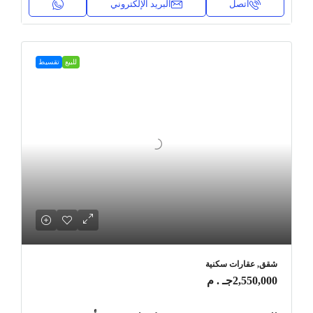
اتصل
البريد الإلكتروني
للبيع
تقسيط
شقق, عقارات سكنية
2,550,000جـ . م