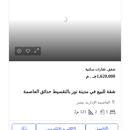
شقق, عقارات سكنية
1,620,000جـ . م
شقة للبيع في مدينة نور بالتقسيط حدائق العاصمة
العاصمة الإدارية, مصر
3
2
121
م2
اتصل
البريد الإلكتروني