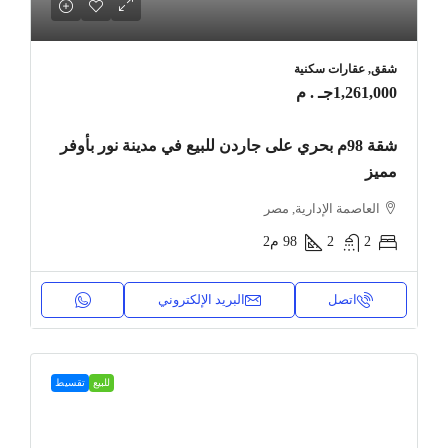
شقق, عقارات سكنية
1,261,000جـ . م
شقة 98م بحري على جاردن للبيع في مدينة نور بأوفر
مميز
العاصمة الإدارية, مصر
2
2
98
م2
اتصل
البريد الإلكتروني
للبيع
تقسيط