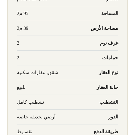
المساحة
95 م2
مساحة الأرض
39 م2
غرف نوم
2
حمامات
2
نوع العقار
شقق, عقارات سكنية
حالة العقار
للبيع
التشطيب
تشطيب كامل
الدور
أرضي بحديقه خاصه
طريقة الدفع
تقسـيط