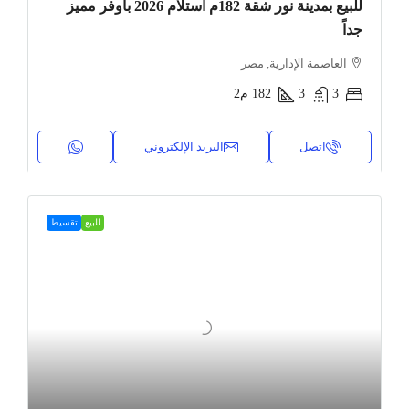
للبيع بمدينة نور شقة 182م استلام 2026 بأوفر مميز
جداً
العاصمة الإدارية, مصر
3
3
182
م2
اتصل
البريد الإلكتروني
للبيع
تقسيط