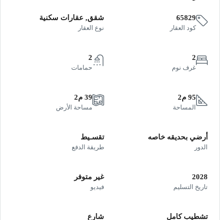
65829
شقق, عقارات سكنية
كود العقار
نوع العقار
2
2
غرف نوم
حمامات
95 م2
39 م2
المساحة
مساحة الأرض
أرضي بحديقه خاصه
تقسـيط
الدور
طريقة الدفع
2028
غير متوفر
تاريخ التسليم
فيديو
تشطيب كامل
شارع