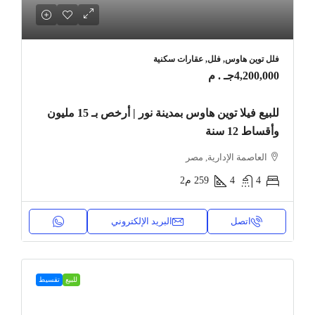
فلل توين هاوس, فلل, عقارات سكنية
4,200,000جـ . م
للبيع فيلا توين هاوس بمدينة نور | أرخص بـ 15 مليون
وأقساط 12 سنة
العاصمة الإدارية, مصر
4
4
259
م2
اتصل
البريد الإلكتروني
للبيع
تقسيط