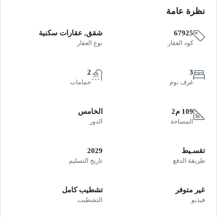
نظرة عامة
67925
شقق, عقارات سكنية
كود العقار
نوع العقار
2
3
غرف نوم
حمامات
109 م2
الخامس
المساحة
الدور
تقسـيط
2029
طريقة الدفع
تاريخ التسليم
غير متوفر
تشطيب كامل
فيديو
التشطيب