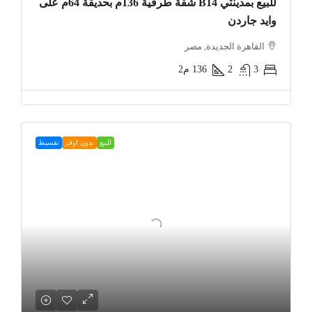
للبيع بمدينتي B14 شقة طرفية 136م بحديقة 64م على
وايد جاردن
القاهرة الجديدة, مصر
3
2
136
م2
للبيع
بدون اوفر
تقسيط