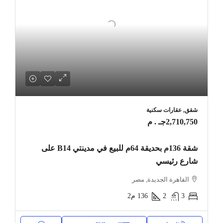
شقق, عقارات سكنية
2,710,750جـ . م
شقة 136م بحديقة 64م للبيع في مدينتي B14 على
شارع رئيسي
القاهرة الجديدة, مصر
3
2
136
م2