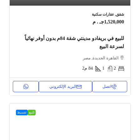
شقق, عقارات سكنية
1,520,000جـ . م
للبيع في بريفادو مدينتي شقة 84م بدون أوفر نهائياً
لسرعة البيع
القاهرة الجديدة, مصر
2
1
84
م2
اتصل
البريد الإلكتروني
للبيع
تقسيط