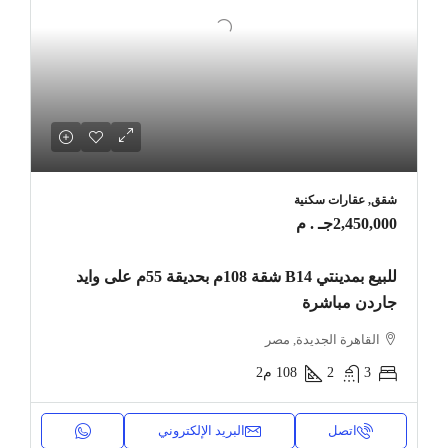
شقق, عقارات سكنية
2,450,000جـ . م
للبيع بمدينتي B14 شقة 108م بحديقة 55م على وايد
جاردن مباشرة
القاهرة الجديدة, مصر
3
2
108
م2
اتصل
البريد الإلكتروني