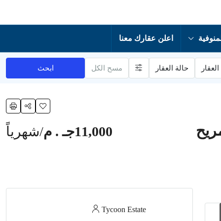
منوفية
اعلن عقارك معنا
العقار
حالة العقار
مسح الكل
ابحث
11,000جـ . م
/شهرياً
Tycoon Estate