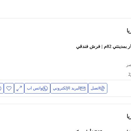
ا
شقة مفروشة للإيجار بمدينتي 82م | فرش فندقي
صر
اتصل
البريد الإلكتروني
واتس اب
ا