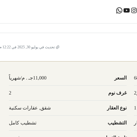
تحديث في يوليو 30, 2025 في 12:22 م
6
السعر
11,000جـ . م/شهرياً
غرف نوم
2
1
نوع العقار
شقق, عقارات سكنية
ر
التشطيب
تشطيب كامل