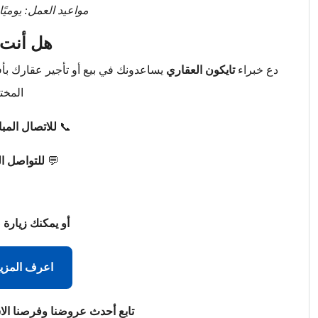
مواعيد العمل: يوميًا من 9 صباحًا حتى 
هل أنت 
دع خبراء
تايكون العقاري
يساعدونك في بيع أو تأجير عقارك ب
المخت
📞
للاتصال المب
💬
للتواصل ا
أو يمكنك زيارة 
اعرف المزي
تابع أحدث عروضنا وفرصنا الا