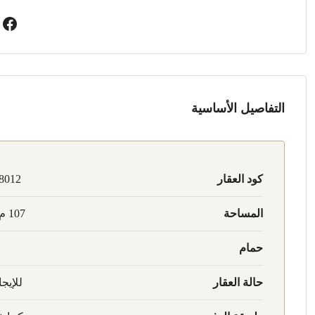
التفاصيل الأساسية
كود العقار
8012
المساحة
107 م2
حمام
حالة العقار
للإيجا