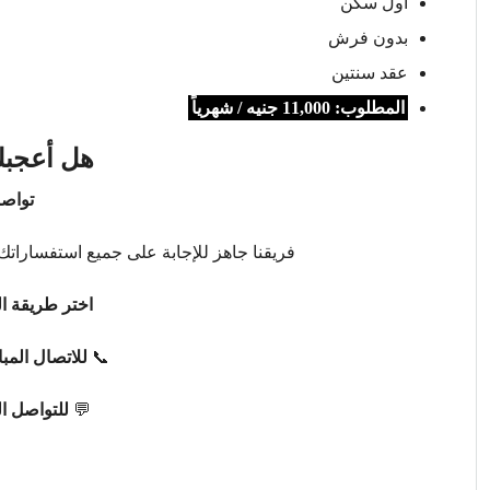
أول سكن
بدون فرش
عقد سنتين
المطلوب: 11,000 جنيه / شهرياً
هل أعجبك
تواصل
فريقنا جاهز للإجابة على جميع استفساراتك 
اختر طريقة ال
📞
للاتصال المب
💬
للتواصل ا