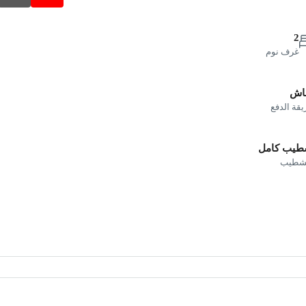
2
غرف نوم
ـاش
قة الدفع
طيب كامل
تشطيب