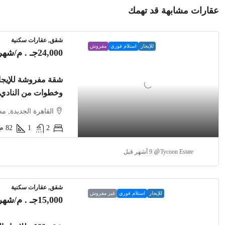
عقارات مشابهة قد تهمك
شقق, عقارات سكنية
للإيجار
استلام فوري
مفروش
24,000جـ . م
/شهري
وخطوات من النادي
القاهرة الجديدة, م
2
1
82
م2
Tycoon Estate
شقق, عقارات سكنية
للإيجار
استلام فوري
غير مفروش
15,000جـ . م
/شهري