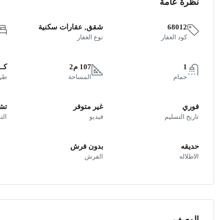
نظرة عامة
68012
شقق, عقارات سكنية
كود العقار
نوع العقار
1
107 م2
كـ
حمام
المساحة
طري
فوري
غير متوفر
تش
تاريخ التسليم
فيديو
ال
حديقه
بدون فرش
الاطلاله
الفرش
الوصف