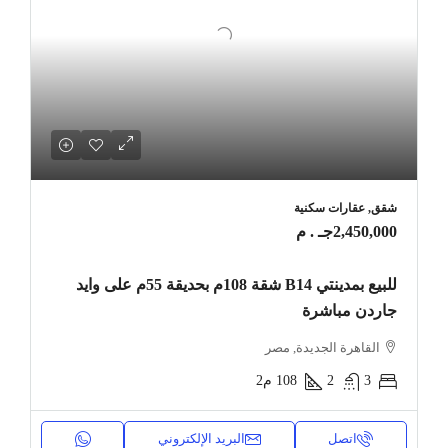
شقق, عقارات سكنية
2,450,000جـ . م
للبيع بمدينتي B14 شقة 108م بحديقة 55م على وايد
جاردن مباشرة
القاهرة الجديدة, مصر
3
2
108
م2
اتصل
البريد الإلكتروني