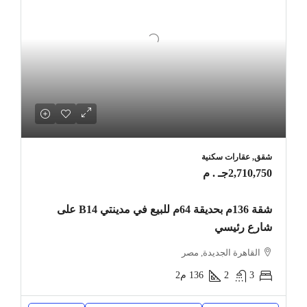
شقق, عقارات سكنية
2,710,750جـ . م
شقة 136م بحديقة 64م للبيع في مدينتي B14 على
شارع رئيسي
القاهرة الجديدة, مصر
3
2
136
م2