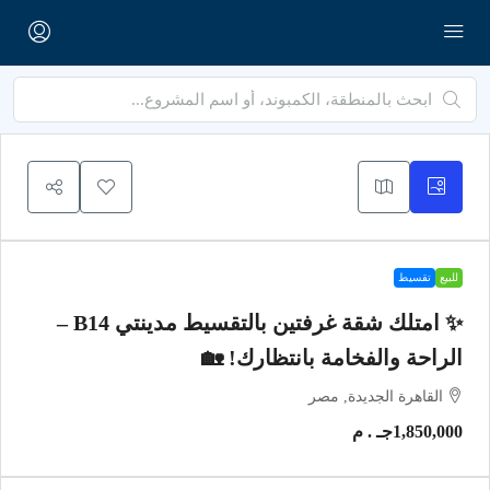
للبيع
تقسيط
✨ امتلك شقة غرفتين بالتقسيط مدينتي B14 –
الراحة والفخامة بانتظارك! 🏡
القاهرة الجديدة, مصر
1,850,000جـ . م