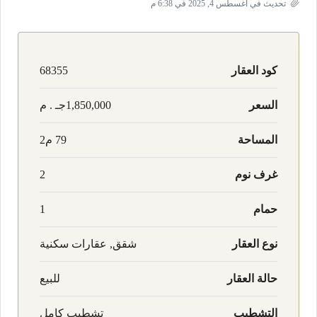
تحديث في أغسطس 4, 2025 في 6:38 م
كود العقار
68355
السعر
1,850,000جـ . م
المساحة
79 م2
غرف نوم
2
حمام
1
نوع العقار
شقق, عقارات سكنية
حالة العقار
للبيع
التشطيب
تشطيب كامل