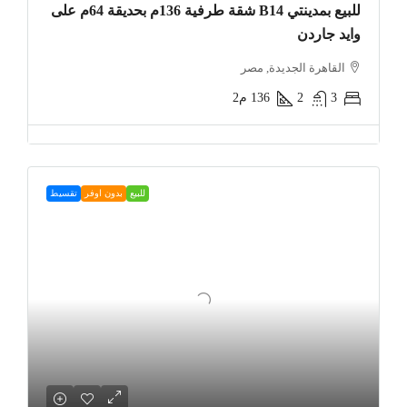
للبيع بمدينتي B14 شقة طرفية 136م بحديقة 64م على
وايد جاردن
القاهرة الجديدة, مصر
3
2
136
م2
للبيع
بدون اوفر
تقسيط