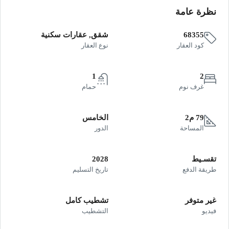
نظرة عامة
68355
شقق, عقارات سكنية
كود العقار
نوع العقار
1
2
غرف نوم
حمام
79 م2
الخامس
المساحة
الدور
تقسـيط
2028
طريقة الدفع
تاريخ التسليم
غير متوفر
تشطيب كامل
فيديو
التشطيب