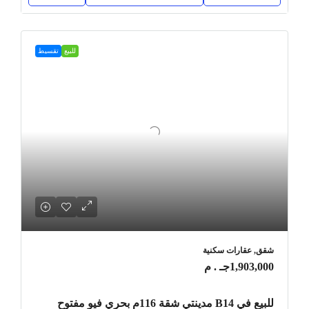
للبيع
تقسيط
شقق, عقارات سكنية
1,903,000جـ . م
للبيع في B14 مدينتي شقة 116م بحري فيو مفتوح