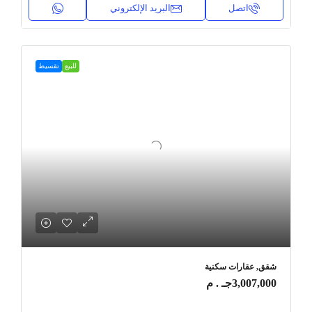
اتصل
البريد الإلكتروني
للبيع
تقسيط
شقق, عقارات سكنية
3,007,000جـ . م