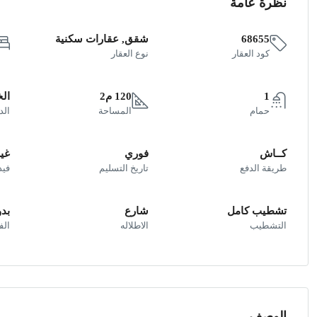
نظرة عامة
68655
شقق, عقارات سكنية
كود العقار
نوع العقار
1
120 م2
ال
حمام
المساحة
الد
كــاش
فوري
غير
طريقة الدفع
تاريخ التسليم
فيد
تشطيب كامل
شارع
بد
التشطيب
الاطلاله
ال
الوصف