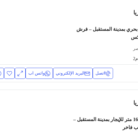
ا
حري بمدينة المستقبل – فرش
وكس
صر
م2
اتصل
البريد الإلكتروني
واتس اب
ا
شقة سوبر لوكس 160 متر للإيجار بمدينة المستقبل –
ب فاخر