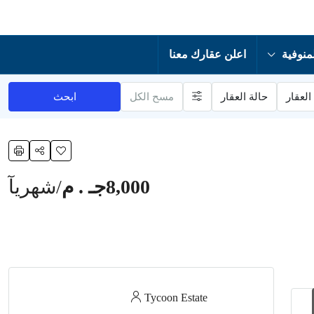
منوفية
اعلن عقارك معنا
العقار
حالة العقار
مسح الكل
ابحث
8,000جـ . م
/شهريآ
Tycoon Estate