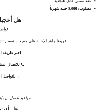
عقد سنتين قابل للتجديد
مطلوب: 8.000 جنيه شهرياً
هل أعجبك
تواصل
فريقنا جاهز للإجابة على جميع استفساراتك 
اختر طريقة ال
📞
للاتصال المب
💬
للتواصل ا
مواعيد العمل: يوميًا من 9 صباحًا حتى 
هل أنت 