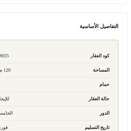
التفاصيل الأساسية
كود العقار
8655
المساحة
120 م2
حمام
حالة العقار
للإيجا
الدور
الخام
تاريخ التسليم
فور