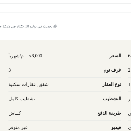
تحديث في يوليو 30, 2025 في 12:22 م
6
السعر
8,000جـ . م/شهريآ
غرف نوم
3
1
نوع العقار
شقق, عقارات سكنية
ر
التشطيب
تشطيب كامل
س
طريقة الدفع
كــاش
ي
فيديو
غير متوفر