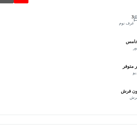
3
غرف نوم
خامس
ور
 متوفر
يو
ون فرش
فرش