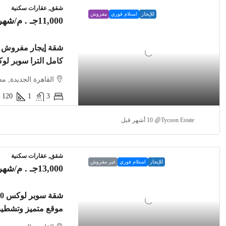
شقق, عقارات سكنية
للإيجار
استلام فوري
مفروش
11,000جـ . م
/شهري
شقة إيجار مفروش ب
كامل الترا سوبر ل
القاهرة الجديدة, م
120
1
3
Tycoon Estate
شقق, عقارات سكنية
للإيجار
استلام فوري
غير مفروش
13,000جـ . م
/شهري
موقع متميز وتشطي