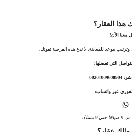
 هذا العقار؟
 معنا الآن!
وترتيب موعد للمعاينة. لا تدع هذه الفرصة تفوتك.
تواصل التي تفضلها:
اشر:
00201009600904
لفوري عبر واتساب:
9 مساءً.
مالك عقار؟