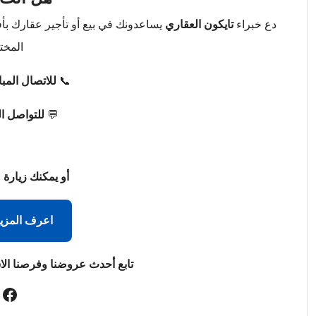
دع خبراء
تايكون العقاري
يساعدونك في بيع أو تأجير عقارك ب
المخت
📞
للاتصال المب
💬
للتواصل ا
أو يمكنك زيارة 
اعرف المزي
تابع أحدث عروضنا وفرصنا الا