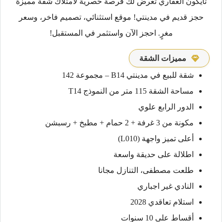
تايكون العقاري تعرض لك فرصة حصرية لامتلاك شقة مميزة
حجز قديم في مدينتي! موقع استثنائي، تصميم فاخر، وسعر
مغرٍ. احجز الآن واستثمر في المستقبل!
مميزات الشقة
شقة للبيع في مدينتي B14 – مجموعة 142
مساحة الشقة 115 متر من النموذج T14
الدور الرابع علوي
مكونة من 3 غرفة + 2 حمام + مطبخ + رسبشن
أعلى تميز واجهة (L010)
اطلالة على حديقة واسعة
طلعت مصطفى، التنازل مجانا
النادي غير اجباري
استلام تعاقدي 2028
أقساط على 10 سنوات