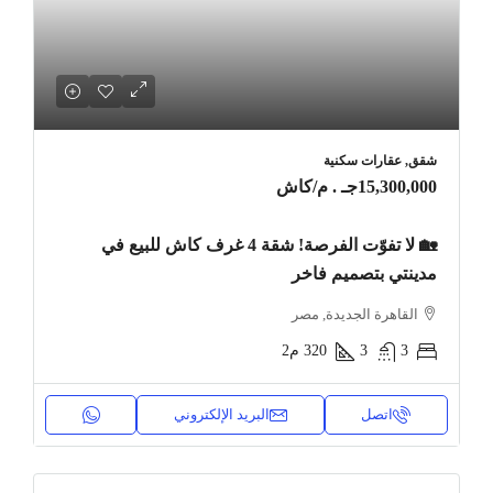
شقق, عقارات سكنية
15,300,000جـ . م
/كاش
🏡 لا تفوّت الفرصة! شقة 4 غرف كاش للبيع في
مدينتي بتصميم فاخر
القاهرة الجديدة, مصر
3
3
320
م2
اتصل
البريد الإلكتروني