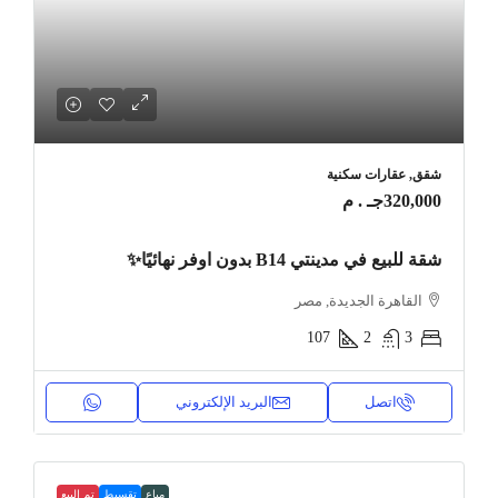
شقق, عقارات سكنية
320,000جـ . م
شقة للبيع في مدينتي B14 بدون اوفر نهائيًا✨
القاهرة الجديدة, مصر
107
2
3
اتصل
البريد الإلكتروني
مباع
تقسيط
تم البيع