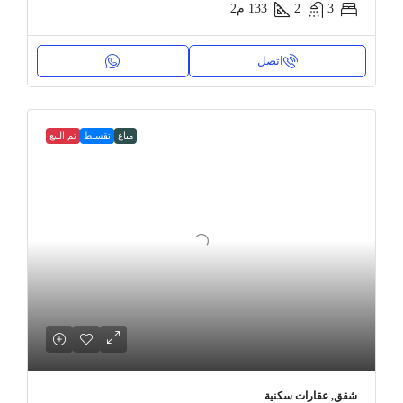
3
2
133
م2
اتصل
مباع
تقسيط
تم البيع
شقق, عقارات سكنية