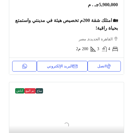
5,900,000جـ . م
🏡 امتلك شقة 200م تخصيص هيئة في مدينتي واستمتع
بحياة راقية!
القاهرة الجديدة, مصر
4
3
200
م2
اتصل
البريد الإلكتروني
مباع
تم البيع
كـاش