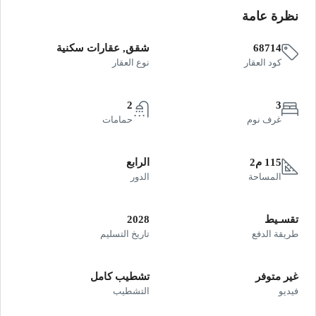
نظرة عامة
68714
شقق, عقارات سكنية
كود العقار
نوع العقار
2
3
غرف نوم
حمامات
115 م2
الرابع
المساحة
الدور
تقسـيط
2028
طريقة الدفع
تاريخ التسليم
غير متوفر
تشطيب كامل
فيديو
التشطيب