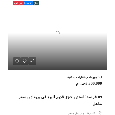
مباع
تقسيط
تم البيع
استوديوهات, عقارات سكنية
3,300,000جـ . م
🏡 فرصة! استديو حجز قديم للبيع في بريفادو بسعر
مذهل
القاهرة الجديدة, مصر