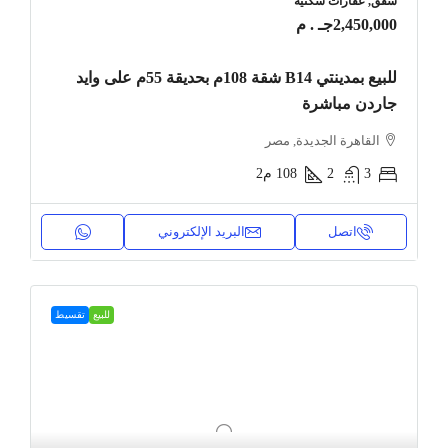
شقق, عقارات سكنية
2,450,000جـ . م
للبيع بمدينتي B14 شقة 108م بحديقة 55م على وايد
جاردن مباشرة
القاهرة الجديدة, مصر
3
2
108
م2
اتصل
البريد الإلكتروني
للبيع
تقسيط