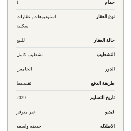
حمام
1
نوع العقار
استوديوهات, عقارات
سكنية
حالة العقار
للبيع
التشطيب
تشطيب كامل
الدور
الخامس
طريقة الدفع
تقسـيط
تاريخ التسليم
2029
فيديو
غير متوفر
الاطلاله
حديقه واسعه