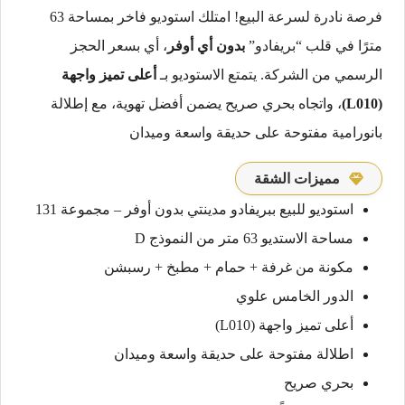
فرصة نادرة لسرعة البيع! امتلك استوديو فاخر بمساحة 63
مترًا في قلب “بريفادو”
بدون أي أوفر
، أي بسعر الحجز
الرسمي من الشركة. يتمتع الاستوديو بـ
أعلى تميز واجهة
(L010)
، واتجاه بحري صريح يضمن أفضل تهوية، مع إطلالة
بانورامية مفتوحة على حديقة واسعة وميدان
مميزات الشقة
استوديو للبيع ببريفادو مدينتي بدون أوفر – مجموعة 131
مساحة الاستديو 63 متر من النموذج D
مكونة من غرفة + حمام + مطبخ + رسبشن
الدور الخامس علوي
أعلى تميز واجهة (L010)
اطلالة مفتوحة على حديقة واسعة وميدان
بحري صريح