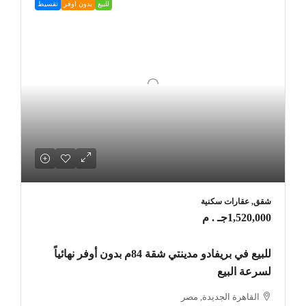
للبيع
بدون اوفر
تقسيط
شقق, عقارات سكنية
1,520,000جـ . م
للبيع في بريفادو مدينتي شقة 84م بدون أوفر نهائياً
لسرعة البيع
القاهرة الجديدة, مصر