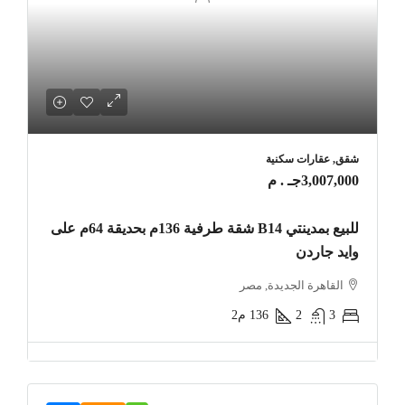
شقق, عقارات سكنية
3,007,000جـ . م
للبيع بمدينتي B14 شقة طرفية 136م بحديقة 64م على
وايد جاردن
القاهرة الجديدة, مصر
3
2
136
م2