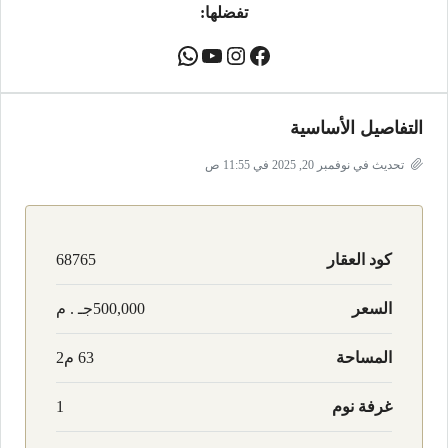
تفضلها:
التفاصيل الأساسية
تحديث في نوفمبر 20, 2025 في 11:55 ص
كود العقار
68765
السعر
500,000جـ . م
المساحة
63 م2
غرفة نوم
1