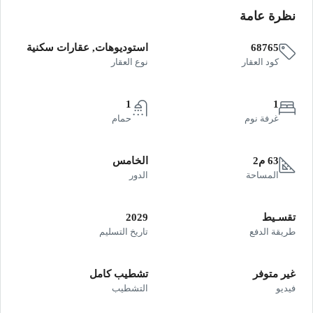
نظرة عامة
68765
استوديوهات, عقارات سكنية
كود العقار
نوع العقار
1
1
غرفة نوم
حمام
63 م2
الخامس
المساحة
الدور
تقسـيط
2029
طريقة الدفع
تاريخ التسليم
غير متوفر
تشطيب كامل
فيديو
التشطيب