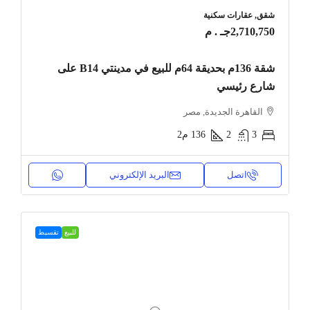
شقق, عقارات سكنية
2,710,750جـ . م
شقة 136م بحديقة 64م للبيع في مدينتي B14 على
شارع رئيسي
القاهرة الجديدة, مصر
3
2
136
م2
اتصل
البريد الإلكتروني
للبيع
تقسيط