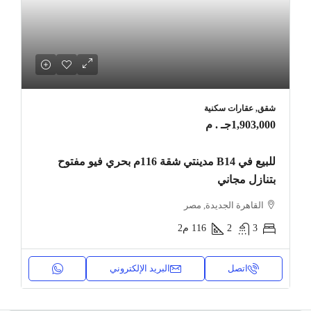
شقق, عقارات سكنية
1,903,000جـ . م
للبيع في B14 مدينتي شقة 116م بحري فيو مفتوح
بتنازل مجاني
القاهرة الجديدة, مصر
3
2
116
م2
اتصل
البريد الإلكتروني