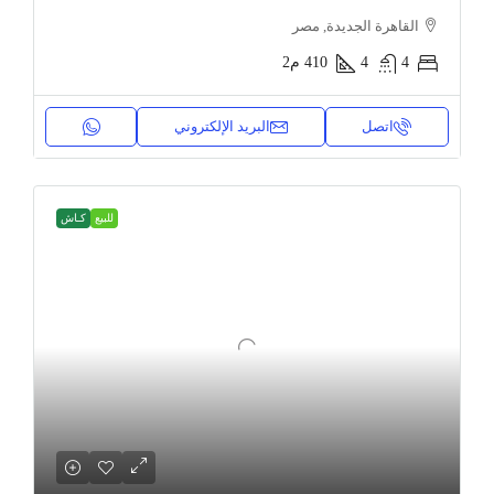
القاهرة الجديدة, مصر
4
4
410
م2
اتصل
البريد الإلكتروني
للبيع
كـاش