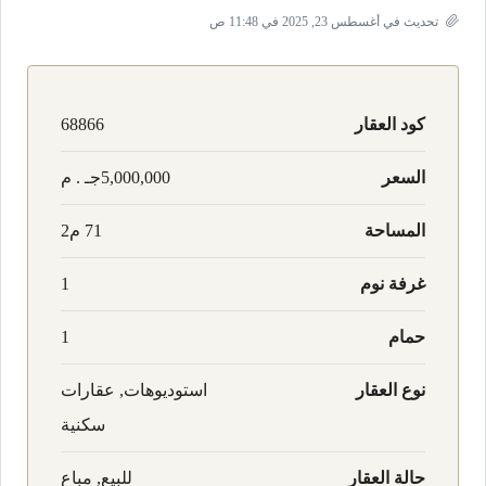
تحديث في أغسطس 23, 2025 في 11:48 ص
كود العقار
68866
السعر
5,000,000جـ . م
المساحة
71 م2
غرفة نوم
1
حمام
1
نوع العقار
استوديوهات, عقارات
سكنية
حالة العقار
للبيع, مباع