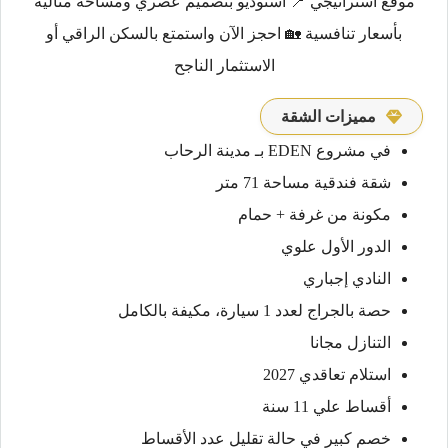
موقع استراتيجي 📍 استوديو بتصميم عصري ومساحة مثالية
بأسعار تنافسية 🏡 احجز الآن واستمتع بالسكن الراقي أو
الاستثمار الناجح
مميزات الشقة
في مشروع EDEN بـ مدينة الرحاب
شقة فندقية مساحة 71 متر
مكونة من غرفة + حمام
الدور الأول علوي
النادي إجباري
حصة بالجراج لعدد 1 سيارة، مكيفة بالكامل
التنازل مجانا
استلام تعاقدي 2027
أقساط علي 11 سنة
خصم كبير في حالة تقليل عدد الأقساط