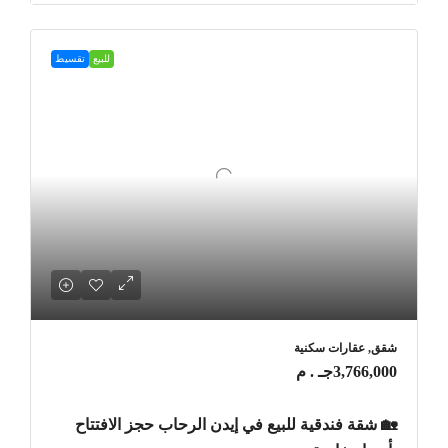
للبيع
تقسيط
شقق, عقارات سكنية
3,766,000جـ . م
🏡 شقة فندقية للبيع في إيدن الرحاب حجز الافتتاح