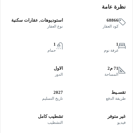
نظرة عامة
68866
استوديوهات, عقارات سكنية
كود العقار
نوع العقار
1
1
غرفة نوم
حمام
71 م2
الاول
المساحة
الدور
تقسـيط
2027
طريقة الدفع
تاريخ التسليم
غير متوفر
تشطيب كامل
فيديو
التشطيب