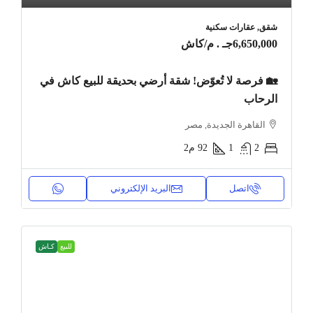
شقق, عقارات سكنية
6,650,000جـ . م
/كاش
🏡 فرصة لا تُعوّض! شقة أرضي بحديقة للبيع كاش في
الرحاب
القاهرة الجديدة, مصر
2
1
92
م2
اتصل
البريد الإلكتروني
للبيع
كـاش