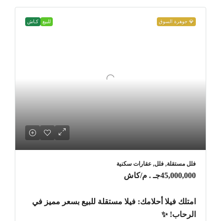
💎 جوهرة السوق
للبيع
كـاش
فلل مستقلة, فلل, عقارات سكنية
45,000,000جـ . م
/كاش
امتلك فيلا أحلامك: فيلا مستقلة للبيع بسعر مميز في
الرحاب! ✨