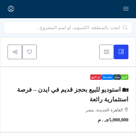
للبيع
مباع
تقسيط
تم البيع
🏡 استوديو للبيع بحجز قديم في ايدن – فرصة
استثمارية رائعة
القاهرة الجديدة, مصر
5,000,000جـ . م