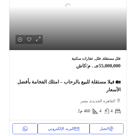
فلل مستقلة, فلل, عقارات سكنية
55,000,000جـ . م
/كاش
🏡 فيلا مستقلة للبيع بالرحاب – امتلك الفخامة بأفضل
الأسعار
القاهرة الجديدة, مصر
4
4
460
م2
اتصل
البريد الإلكتروني