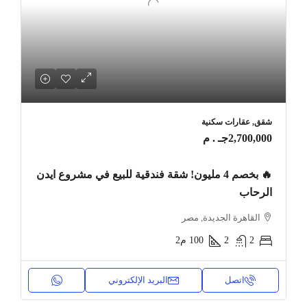
شقق, عقارات سكنية
2,700,000جـ . م
🔥 بخصم 4 مليون! شقة فندقية للبيع في مشروع ايدن
الرحاب
القاهرة الجديدة, مصر
2
2
100
م2
اتصل
البريد الإلكتروني